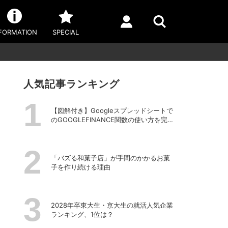
FORMATION
SPECIAL
人気記事ランキング
【図解付き】Googleスプレッドシートで
のGOOGLEFINANCE関数の使い方を完全
解説！株価や為替レートを自動取得する
方法
「バズる和菓子店」が手間のかかるお菓
子を作り続ける理由
2028年卒東大生・京大生の就活人気企業
ランキング、1位は？