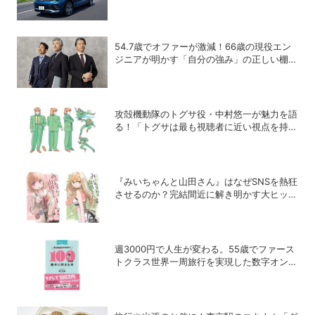
R-Line」の買い得度をチェック
54.7歳でオファーが激減！66歳の現役エン
ジニアが明かす「自分の強み」の正しい棚卸
し術
攻殻機動隊のトグサ役・中村悠一が魅力を語
る！「トグサは最も視聴者に近い視点を持っ
たキャラクター」
『みいちゃんと山田さん』はなぜSNSを熱狂
させるのか？完結間近に解き明かす大ヒット
の背景
週3000円で人生が変わる。55歳でファース
トクラス世界一周旅行を実現した数字オンチ
投資家の「ゆる投資術」