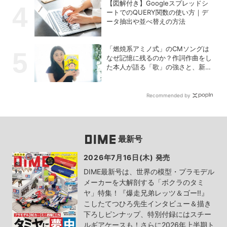
【図解付き】Googleスプレッドシ
ートでのQUERY関数の使い方｜デ
ータ抽出や並べ替えの方法
「燃焼系アミノ式」のCMソングは
なぜ記憶に残るのか？作詞作曲をし
た本人が語る「歌」の強さと、新た
なキャラクターIPプロジェクト
Recommended by
最新号
2026年7月16日(木) 発売
DIME最新号は、世界の模型・プラモデル
メーカーを大解剖する「ボクラのタミ
ヤ」特集！『爆走兄弟レッツ＆ゴー!!』
こしたてつひろ先生インタビュー＆描き
下ろしピンナップ、特別付録にはスチー
ルギアケースも！さらに2026年上半期ト