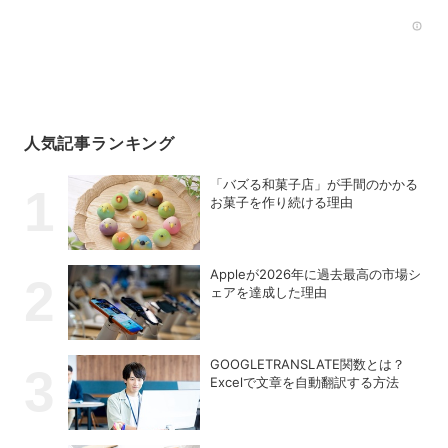
Rec
人気記事ランキング
「バズる和菓子店」が手間のかかる
お菓子を作り続ける理由
Appleが2026年に過去最⾼の市場シ
ェアを達成した理由
GOOGLETRANSLATE関数とは？
Excelで文章を自動翻訳する方法