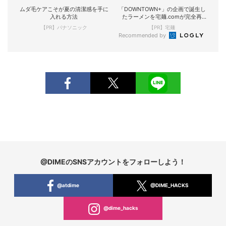
ムダ毛ケアこそが夏の清潔感を手に
「DOWNTOWN+」の企画で誕生し
入れる方法
たラーメンを宅麺.comが完全再
現！
【PR】パナソニック
【PR】宅麺
Recommended by
@DIMEのSNSアカウントをフォローしよう！
@atdime
@DIME_HACKS
@dime_hacks