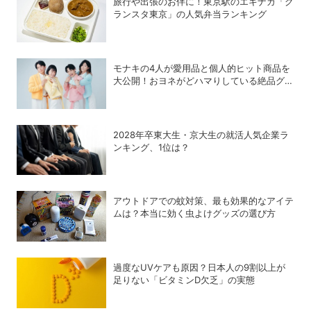
旅行や出張のお伴に！東京駅のエキナカ「グ
ランスタ東京」の人気弁当ランキング
モナキの4人が愛用品と個人的ヒット商品を
大公開！おヨネがどハマりしている絶品グル
メって？
2028年卒東大生・京大生の就活人気企業ラ
ンキング、1位は？
アウトドアでの蚊対策、最も効果的なアイテ
ムは？本当に効く虫よけグッズの選び方
過度なUVケアも原因？日本人の9割以上が
足りない「ビタミンD欠乏」の実態