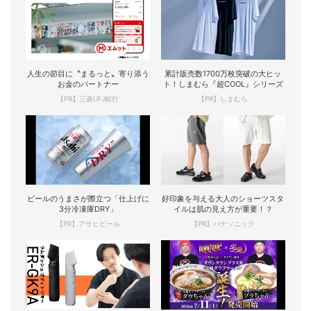
人生の節目に〝まるっと〟寄り添う
累計販売数1700万枚突破の大ヒッ
お金のパートナー
ト！しまむら『超COOL』シリーズ
【PR】三菱UFJ銀行
【PR】しまむら
ビールのうまさが際立つ「仕上げに
好印象を与える大人のショーツスタ
3分冷凍庫DRY」
イルは肌の見え方が重要！？
【PR】アサヒビール
【PR】パナソニック