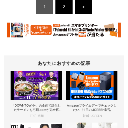
1
2
>
あなたにおすすめの記事
「DOWNTOWN+」の企画で誕生し
Amazonプライムデーでチェックし
たラーメンを宅麺.comが完全再
たい、注目のUGREEN製品
現！
【PR】宅麺
【PR】UGREEN