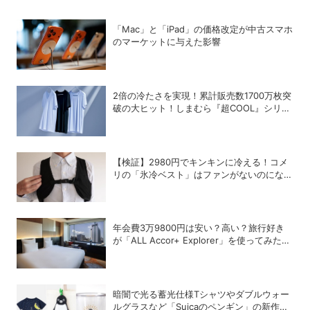
「Mac」と「iPad」の価格改定が中古スマホ
のマーケットに与えた影響
2倍の冷たさを実現！累計販売数1700万枚突
破の大ヒット！しまむら『超COOL』シリー
ズの進化がスゴい！【PR】
【検証】2980円でキンキンに冷える！コメ
リの「氷冷ベスト」はファンがないのになぜ
涼しくなるのか？
年会費3万9800円は安い？高い？旅行好き
が「ALL Accor+ Explorer」を使ってみたら
予想以上だった
暗闇で光る蓄光仕様Tシャツやダブルウォー
ルグラスなど「Suicaのペンギン」の新作グ