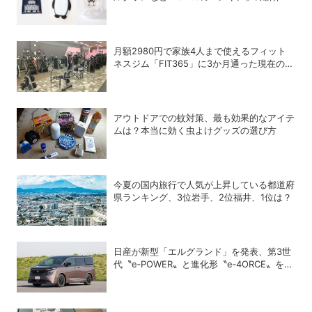
ッズが登場
月額2980円で家族4人まで使えるフィット
ネスジム「FIT365」に3か月通った現在のリ
アルな感想
アウトドアでの蚊対策、最も効果的なアイテ
ムは？本当に効く虫よけグッズの選び方
今夏の国内旅行で人気が上昇している都道府
県ランキング、3位岩手、2位福井、1位は？
日産が新型「エルグランド」を発表、第3世
代〝e‑POWER〟と進化形〝e‑4ORCE〟を搭
載