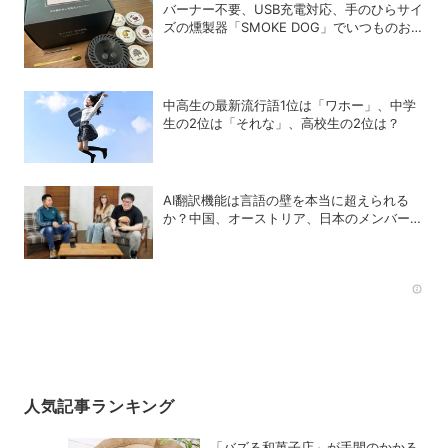
バーナー不要、USB充電対応、手のひらサイ
ズの燻製器「SMOKE DOG」でいつものお
つまみが劇的に美味しくなった！
中高生の最新流行語1位は「ワホー」、中学
生の2位は「それな」、高校生の2位は？
AI翻訳機能は言語の壁を本当に超えられる
か？中国、オーストリア、日本のメンバーで
実践！
Rec
人気記事ランキング
「バズる和菓子店」が手間のかかる