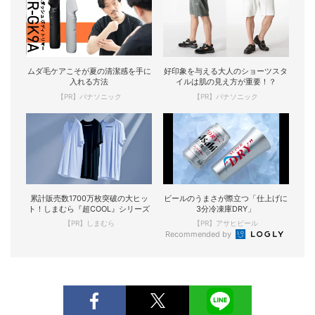
ムダ毛ケアこそが夏の清潔感を手に
好印象を与える大人のショーツスタ
入れる方法
イルは肌の見え方が重要！？
【PR】パナソニック
【PR】パナソニック
累計販売数1700万枚突破の大ヒッ
ビールのうまさが際立つ「仕上げに
ト！しまむら『超COOL』シリーズ
3分冷凍庫DRY」
【PR】しまむら
【PR】アサヒビール
Recommended by