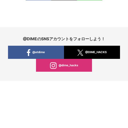
@DIMEのSNSアカウントをフォローしよう！
@atdime
@DIME_HACKS
@dime_hacks