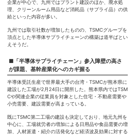
企業が中心で、九州ではプラント建設のほか、廃水処
理、クリーンルーム用品など消耗品（サプライ品）の供
給といった内容が多い。
九州では取引社数が増加したものの、TSMCグループを
頂点とした半導体サプライチェーンの構築は道半ばとい
えそうだ。
■「半導体サプライチェーン」参入障壁の高さ
が課題、基幹産業化へのカギ握る
半導体受託生産で世界最大手の台湾・TSMCが熊本県に
建設した工場が2月24日に開所した。熊本県内ではTSM
Cや関連企業の従業員を対象とした住宅・不動産需要や
小売需要、建設需要が高まっている。
既にTSMC第二工場の建設も決定しており、地元九州を
中心に、工場就労者の増加による日用品や食品需要の増
加、人材派遣・紹介の活発化など経済波及効果に対する