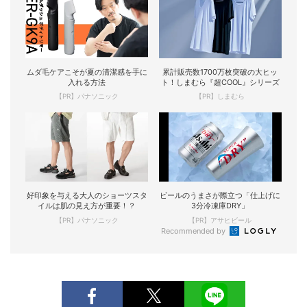
ムダ毛ケアこそが夏の清潔感を手に
累計販売数1700万枚突破の大ヒッ
入れる方法
ト！しまむら『超COOL』シリーズ
【PR】パナソニック
【PR】しまむら
好印象を与える大人のショーツスタ
ビールのうまさが際立つ「仕上げに
イルは肌の見え方が重要！？
3分冷凍庫DRY」
【PR】パナソニック
【PR】アサヒビール
Recommended by