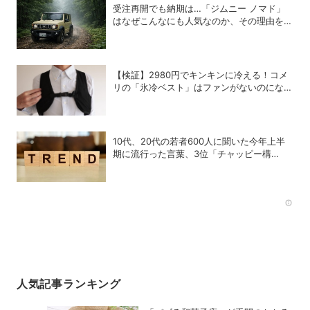
受注再開でも納期は…「ジムニー ノマド」
はなぜこんなにも人気なのか、その理由を徹
底解説
【検証】2980円でキンキンに冷える！コメ
リの「氷冷ベスト」はファンがないのになぜ
涼しくなるのか？
10代、20代の若者600人に聞いた今年上半
期に流行った言葉、3位「チャッピー構
文」、2位「メロい」、1位は？
Rec
人気記事ランキング