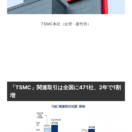
TSMC本社（台湾・新竹市）
「TSMC」関連取引は全国に471社、2年で1割
増