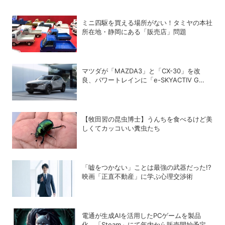
ミニ四駆を買える場所がない！タミヤの本社
所在地・静岡にある「販売店」問題
マツダが「MAZDA3」と「CX-30」を改
良、パワートレインに「e-SKYACTIV G
2.5」を追加
【牧田習の昆虫博士】うんちを食べるけど美
しくてカッコいい糞虫たち
「嘘をつかない」ことは最強の武器だった!?
映画「正直不動産」に学ぶ心理交渉術
電通が生成AIを活用したPCゲームを製品
化、「Steam」にて年内から販売開始予定