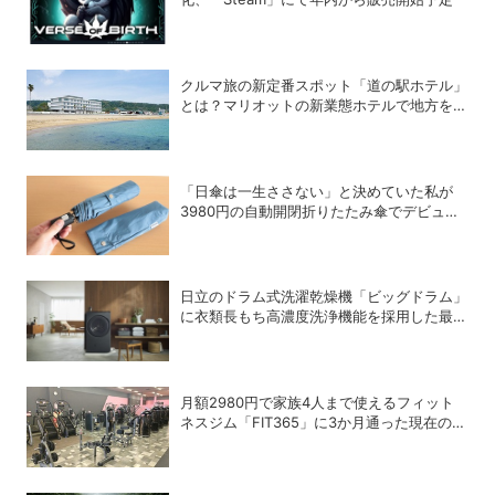
クルマ旅の新定番スポット「道の駅ホテル」
とは？マリオットの新業態ホテルで地方を満
喫する方法
「日傘は一生ささない」と決めていた私が
3980円の自動開閉折りたたみ傘でデビュー
を決めた理由
日立のドラム式洗濯乾燥機「ビッグドラム」
に衣類長もち高濃度洗浄機能を採用した最新
モデルが登場
月額2980円で家族4人まで使えるフィット
ネスジム「FIT365」に3か月通った現在のリ
アルな感想