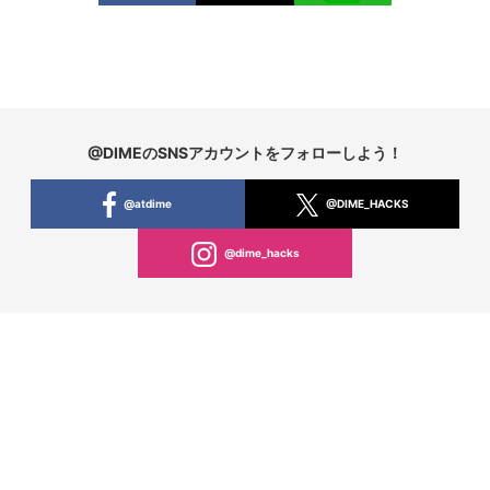
@DIMEのSNSアカウントをフォローしよう！
@atdime
@DIME_HACKS
@dime_hacks