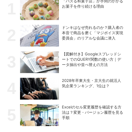
「バズる和菓子店」が手間のかかる
お菓子を作り続ける理由
ドンキはなぜ売れるのか？購入者の
本音で商品を磨く「マジボイス実現
委員会」のリアルな会議に潜入
【図解付き】Googleスプレッドシ
ートでのQUERY関数の使い方｜デ
ータ抽出や並べ替えの方法
2028年卒東大生・京大生の就活人
気企業ランキング、1位は？
Excelのセル変更履歴を確認する方
法は？変更・バージョン履歴を見る
手順