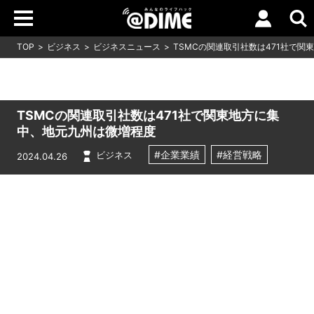
TOP
ビジネス
ビジネスニュース
TSMCの関連取引社数は471社で
TSMCの関連取引社数は471社で関東地方に集
中、地元九州は微増程度
#企業業績
#経営戦略
ビジネス
2024.04.26
Loaded
:
8.17%
/
Unmute