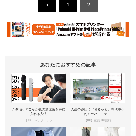
<
1
2
あなたにおすすめの記事
ムダ毛ケアこそが夏の清潔感を手に
人生の節目に〝まるっと〟寄り添う
入れる方法
お金のパートナー
【PR】パナソニック
【PR】三菱UFJ銀行