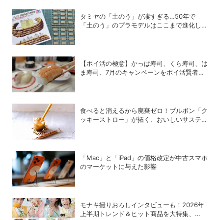
タミヤの「土のう」が凄すぎる…50年で
「土のう」のプラモデルはここまで進化し
た！
【ポイ活の極意】かっぱ寿司、くら寿司、は
ま寿司、7月のキャンペーンをポイ活賢者は
こう攻略する！
食べると消えるから廃棄ゼロ！ブルボン「ク
ッキーストロー」が拓く、おいしいサステナ
ビリティ
「Mac」と「iPad」の価格改定が中古スマホ
のマーケットに与えた影響
モナキ撮りおろしインタビューも！2026年
上半期トレンド＆ヒット商品を大特集、