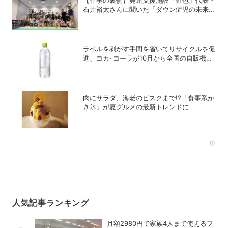
【仕事の裏側】発達支援施設「虹色」代表・
石井裕太さんに聞いた「ダウン症児の未来に
革命を」
ラベルを剥がす手間を省いてリサイクルを促
進、コカ･コーラが10月から全国の自販機で
「い･ろ･は･す 天然水 ラベルレス」を発売
肉にサラダ、海老のビスクまで!?「食事系か
き氷」が夏グルメの最新トレンドに
Rec
人気記事ランキング
月額2980円で家族4人まで使えるフ