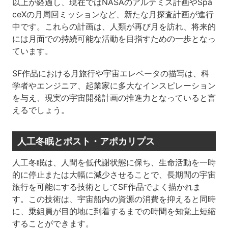
以上が経過し、現在ではNASAのアルテミス計画やSpa
ceXの月周回ミッションなど、新たな月探査計画が進行
中です。これらの計画は、人類が再び月を訪れ、将来的
には月面での持続可能な活動を目指すための一歩となっ
ています。
SF作品における月旅行や宇宙エレベータの描写は、科
学者やエンジニア、起業家に多大なインスピレーション
を与え、現実の宇宙開発計画の推進力となっていると言
えるでしょう。
人工冬眠とポスト・アポカリプス
人工冬眠は、人間を低代謝状態に保ち、生命活動を一時
的に停止または大幅に減少させることで、長期間の宇宙
旅行を可能にする技術としてSF作品でよく描かれま
す。この技術は、宇宙船内の資源の消費を抑えると同時
に、乗組員が目的地に到着するまでの時間を知覚上短縮
することができます。