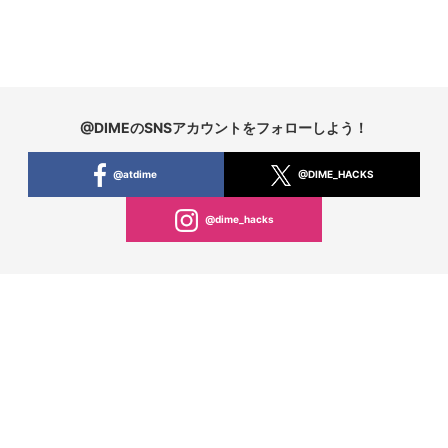
@DIMEのSNSアカウントをフォローしよう！
@atdime
@DIME_HACKS
@dime_hacks