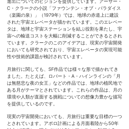
進出についてのビジョンを提供しています。アーサー・
C・クラークの小説「ファウンテン・オブ・パラダイス
（楽園の泉）」（1979年）では、地球の赤道上に建設
された宇宙エレベータが描かれています。このエレベー
タは、地球と宇宙ステーションを結ぶ役割を果たし、宇
宙への輸送コストを大幅に削減することができるとされ
ています。クラークのこのアイデアは、現実の宇宙開発
においても研究されており、宇宙エレベータの実現可能
性や技術的課題が検討されています。
月旅行に関しても、SF作品では様々な形で描かれてき
ました。たとえば、ロバート・A・ハインラインの「月
は無慈悲な夜の女王」などの作品では、地球の植民地で
ある月がテーマとされています。これらの作品は、月の
環境や人類が直面する挑戦についての想像力豊かな描写
を提供しているのです。
現実の宇宙開発においても、月旅行は重要な目標の一つ
とされています。アポロ計画による月面着陸から50年