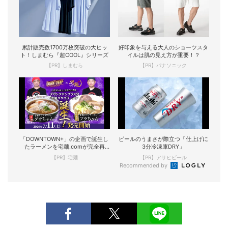
累計販売数1700万枚突破の大ヒッ
好印象を与える大人のショーツスタ
ト！しまむら『超COOL』シリーズ
イルは肌の見え方が重要！？
【PR】しまむら
【PR】パナソニック
「DOWNTOWN+」の企画で誕生し
ビールのうまさが際立つ「仕上げに
たラーメンを宅麺.comが完全再
3分冷凍庫DRY」
現！
【PR】宅麺
【PR】アサヒビール
Recommended by