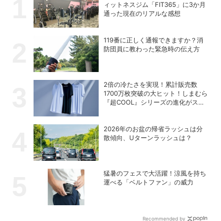
ィットネスジム「FIT365」に3か月
通った現在のリアルな感想
119番に正しく通報できますか？消
防団員に教わった緊急時の伝え方
2倍の冷たさを実現！累計販売数
1700万枚突破の大ヒット！しまむら
『超COOL』シリーズの進化がスゴ
い！【PR】
2026年のお盆の帰省ラッシュは分
散傾向、Uターンラッシュは？
猛暑のフェスで大活躍！涼風を持ち
運べる「ベルトファン」の威力
Recommended by