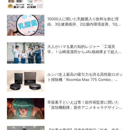
DIME最新号は7/15発売！
10000人に聞いた乳酸菌入り飲料を飲む理
由、3位健康維持、2位腸内環境改善、1位
は？
大人がハマる夏の知的レジャー「工場見
学」！山崎蒸溜所からJAL格納庫まで超人気
施設の〝予約の取り方〟ガイド
ルンバ史上最高の吸引力を誇る高性能ロボッ
ト掃除機「Roomba Max 775 Combo」
「Roomba Max 715 Vac」が登場
草薙素子といえば青！総作画監督に聞いた
「攻殻機動隊」新作アニメキャラデザインの
こだわり