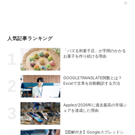
Rec
人気記事ランキング
「バズる和菓子店」が手間のかかる
お菓子を作り続ける理由
GOOGLETRANSLATE関数とは？
Excelで文章を自動翻訳する方法
Appleが2026年に過去最⾼の市場シ
ェアを達成した理由
【図解付き】Googleスプレッドシ