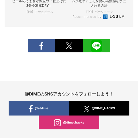
ビールのうまさが際立つ「仕上げに
ムダ毛ケアこそが夏の清潔感を手に
3分冷凍庫DRY」
入れる方法
【PR】アサヒビール
【PR】パナソニック
Recommended by
@DIMEのSNSアカウントをフォローしよう！
@atdime
@DIME_HACKS
@dime_hacks