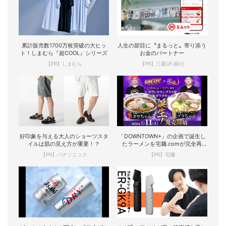
累計販売数1700万枚突破の大ヒッ
人生の節目に〝まるっと〟寄り添う
ト！しまむら『超COOL』シリーズ
お金のパートナー
【PR】しまむら
【PR】三菱UFJ銀行
好印象を与える大人のショーツスタ
「DOWNTOWN+」の企画で誕生し
イルは肌の見え方が重要！？
たラーメンを宅麺.comが完全再
現！
【PR】パナソニック
【PR】宅麺