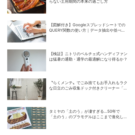
らない土用期間の本来の過ごし方
【図解付き】Googleスプレッドシートでの
QUERY関数の使い方｜データ抽出や並べ替
えの方法
【検証】ニトリのペルチェ式ハンディファン
は猛暑の通勤・通学の最適解になり得るか？
〝らくメンテ〟でごみ捨てもお手入れもラク
な日立のごみ収集ドック付きクリーナー「ら
くメンテスティック」
タミヤの「土のう」が凄すぎる…50年で
「土のう」のプラモデルはここまで進化し
た！