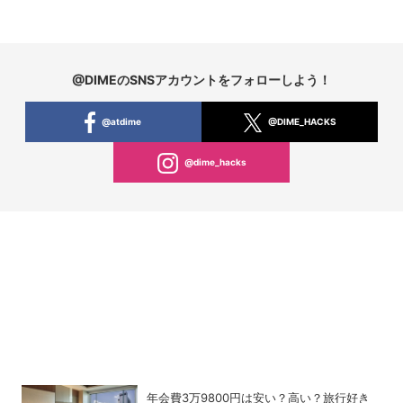
@DIMEのSNSアカウントをフォローしよう！
@atdime
@DIME_HACKS
@dime_hacks
年会費3万9800円は安い？高い？旅行好き