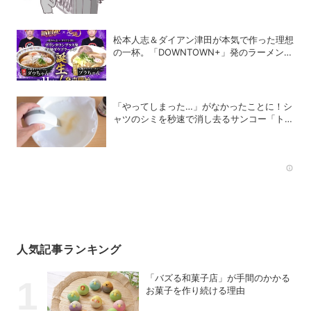
松本人志＆ダイアン津田が本気で作った理想
の一杯。「DOWNTOWN+」発のラーメンを
宅麺.comが完全再現！【PR】
「やってしまった…」がなかったことに！シ
ャツのシミを秒速で消し去るサンコー「トル
ン2」
Rec
人気記事ランキング
「バズる和菓子店」が手間のかかる
お菓子を作り続ける理由