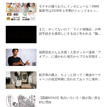
モナキの撮りおろしインタビューも！DIME
最新号は2026年上半期のトレンド＆ヒット
商品を大特集
まだ、やってないの？「マイナ保険証」の申
請手続きを後回しにするほど失われる〝脳の
メモリ〟
福西崇史さんも共感！人気サッカー漫画「ア
オアシ」に描かれた地方からプロを目指す少
年たちのいま
航空券の購入、ちょっと待って！燃油サーチ
ャージの改定時期に合わせておトクに海外航
空券を買う方法
【図鑑NYAO】気分いろいろ！猫が高い所を
好む理由