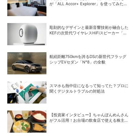
が「ALL Accor+ Explorer」を使ってみたら
予想以上だった
彫刻的なデザインと最新音響技術が融合した
KEFの次世代ワイヤレスHiFiスピーカー「LS
LUXE」
航続距離750kmを誇るDSの新世代フラッグ
シップEVセダン「N°8」の全貌
スマホも熱中症になるって知ってた？プロに
聞くデジタルトラブルの対処法
【投資家インタビュー】ちゃんぽんめんさん
がフル活用！お台場の飲食店で使える株主優
待銘柄まとめ