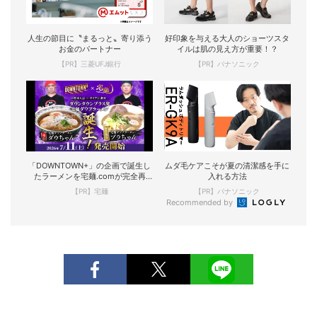
人生の節目に〝まるっと〟寄り添う
好印象を与える大人のショーツスタ
お金のパートナー
イルは肌の見え方が重要！？
【PR】三菱UFJ銀行
【PR】パナソニック
「DOWNTOWN+」の企画で誕生し
ムダ毛ケアこそが夏の清潔感を手に
たラーメンを宅麺.comが完全再
入れる方法
現！
【PR】宅麺
【PR】パナソニック
Recommended by