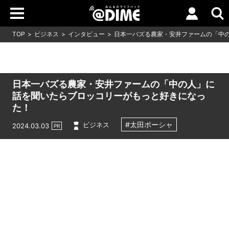
TOP
ビジネス
インタビュー
日本一バズる農家・安井ファームの「中
日本一バズる農家・安井ファームの「中の人」に
話を聞いたらブロッコリーがもっと好きになっ
た！
#太田ポーシャ
ビジネス
2024.03.03
PR
Loaded
:
10.51%
/
Unmute