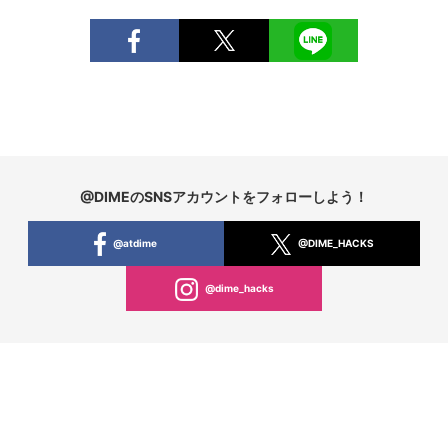
@DIMEのSNSアカウントをフォローしよう！
@atdime
@DIME_HACKS
@dime_hacks