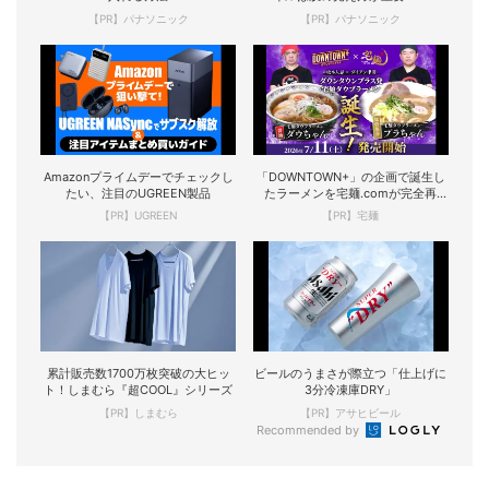
【PR】パナソニック
【PR】パナソニック
Amazonプライムデーでチェックし
「DOWNTOWN+」の企画で誕生し
たい、注目のUGREEN製品
たラーメンを宅麺.comが完全再
現！
【PR】UGREEN
【PR】宅麺
累計販売数1700万枚突破の大ヒッ
ビールのうまさが際立つ「仕上げに
ト！しまむら『超COOL』シリーズ
3分冷凍庫DRY」
【PR】しまむら
【PR】アサヒビール
Recommended by