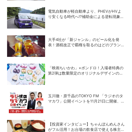
電気自動車が軽自動車より、PHEVがHVよ
り安くなる時代へ!?補助金による逆転現象に
感じる違和感
大手4社が「新ジャンル」のビール化を発
表！酒税改正で覇権を取るのはどのブランド
か？
「映画ちいかわ」×ボンドロ！入場者特典の
第2弾は数量限定のオリジナルデザインのボ
ンドロに
玉川徹・原千晶のTOKYO FM 「ラジオのタ
マカワ」公開イベントを11月21日に開催、ゲ
ストは赤江珠緒
【投資家インタビュー】ちゃんぽんめんさん
がフル活用！お台場の飲食店で使える株主優