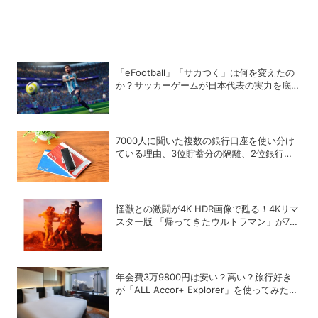
「eFootball」「サカつく」は何を変えたの
か？サッカーゲームが日本代表の実力を底上
げした背景
7000人に聞いた複数の銀行口座を使い分け
ている理由、3位貯蓄分の隔離、2位銀行メ
リットの使い分け、1位は？
怪獣との激闘が4K HDR画像で甦る！4Kリマ
スター版 「帰ってきたウルトラマン」が7月
31日よりNHK BSプレミアム4Kで放送開始
年会費3万9800円は安い？高い？旅行好き
が「ALL Accor+ Explorer」を使ってみたら
予想以上だった