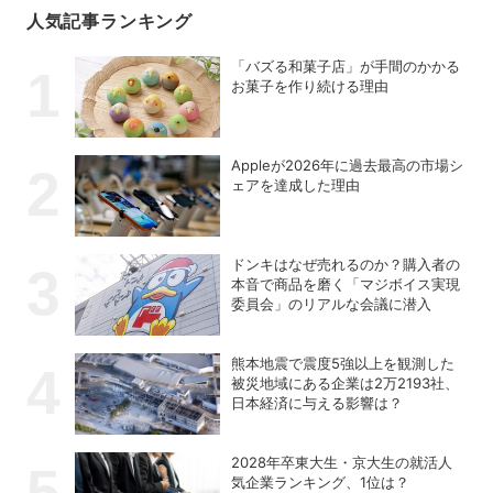
人気記事ランキング
「バズる和菓子店」が手間のかかる
お菓子を作り続ける理由
Appleが2026年に過去最⾼の市場シ
ェアを達成した理由
ドンキはなぜ売れるのか？購入者の
本音で商品を磨く「マジボイス実現
委員会」のリアルな会議に潜入
熊本地震で震度5強以上を観測した
被災地域にある企業は2万2193社、
日本経済に与える影響は？
2028年卒東大生・京大生の就活人
気企業ランキング、1位は？