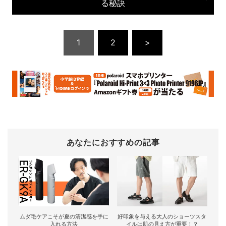
る秘訣
1
2
>
あなたにおすすめの記事
ムダ毛ケアこそが夏の清潔感を手に
好印象を与える大人のショーツスタ
入れる方法
イルは肌の見え方が重要！？