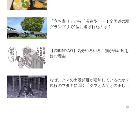
待銘柄まとめ
「立ち寄り」から「滞在型」へ！全国道の駅
グランプリで1位に選ばれたのは？
【図鑑NYAO】気分いろいろ！猫が高い所を
好む理由
なぜ、クマの出没頻度が増加しているのか？
現役のマタギに聞く「クマと人間との正しい
付き合い方」
Rec