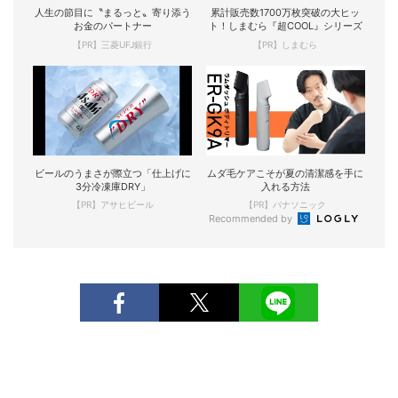
人生の節目に〝まるっと〟寄り添う
累計販売数1700万枚突破の大ヒッ
お金のパートナー
ト！しまむら『超COOL』シリーズ
【PR】三菱UFJ銀行
【PR】しまむら
ビールのうまさが際立つ「仕上げに
ムダ毛ケアこそが夏の清潔感を手に
3分冷凍庫DRY」
入れる方法
【PR】アサヒビール
【PR】パナソニック
Recommended by