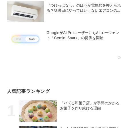
〝つけっぱなし〟のほうが電気代を抑えられ
る？猛暑日にやってはいけないエアコンの使
い方
GoogleがAI ProユーザーにもAI エージェン
ト「Gemini Spark」の提供を開始
Rec
人気記事ランキング
「バズる和菓子店」が手間のかかる
お菓子を作り続ける理由