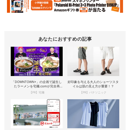
あなたにおすすめの記事
「DOWNTOWN+」の企画で誕生し
好印象を与える大人のショーツスタ
たラーメンを宅麺.comが完全再
イルは肌の見え方が重要！？
現！
【PR】宅麺
【PR】パナソニック