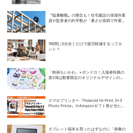
〝猛暑離職〟の懸念も！住宅建設の現場作業
員や監督者の約半数が「暑さが原因で作業や
納期を遅延したことがある」
1時間に5分歩くだけで疲労軽減するってホ
ント？
「映画ちいかわ」×ボンドロ！入場者特典の
第2弾は数量限定のオリジナルデザインのボ
ンドロに
スマホプリンター『Polaroid Hi-Print 3×3
Photo Printe』やAmazonギフト券が当た
る！プレゼントキャンペーンがスタート【8
月26日締切】
タブレット端末を買ったはずなのに「画像の