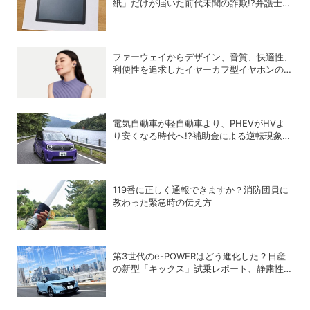
紙」だけが届いた前代未聞の詐欺!?弁護士が
解説する法的な問題点
ファーウェイからデザイン、音質、快適性、
利便性を追求したイヤーカフ型イヤホンのフ
ラッグシップモデル「HUAWEI FreeClip 2
S」が登場
電気自動車が軽自動車より、PHEVがHVよ
り安くなる時代へ!?補助金による逆転現象に
感じる違和感
119番に正しく通報できますか？消防団員に
教わった緊急時の伝え方
第3世代のe-POWERはどう進化した？日産
の新型「キックス」試乗レポート、静粛性・
燃費・乗り心地を検証