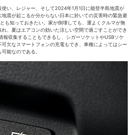
使い、レジャー、そして2024年1月1日に能登半島地震が
大地震が起こるか分からない日本に於いての災害時の緊急避
ことも知っておきたい。家が倒壊しても、運よくクルマが無
取れ、夏はエアコンの効いた涼しい空間で過ごすことができ
情報収集することもできるし、シガーソケットやUSBソケ
不可欠なスマートフォンの充電もでき、車種によってはシー
も可能なのである。