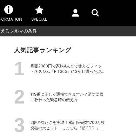
FORMATION
SPECIAL
使えるクルマの条件
人気記事ランキング
月額2980円で家族4人まで使えるフィッ
トネスジム「FIT365」に3か月通った現在
のリアルな感想
119番に正しく通報できますか？消防団員
に教わった緊急時の伝え方
2倍の冷たさを実現！累計販売数1700万枚
突破の大ヒット！しまむら『超COOL』シ
リーズの進化がスゴい！【PR】