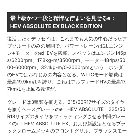
最上級かつ一段と精悍な佇まいを見せるe：
HEV ABSOLUTE EX BLACK EDITION
復活したオデッセイは、これまでも人気の中心だったア
ブソルートのみの展開で、パワートレーンは2Lエンジ
ン+モーターのe:HEVを搭載。スペックはエンジン145p
s/6200rpm、17.8kg-m/3500rpm、モーター184ps/50
00-6000rpm、32.1kg-m/0-2000rpmという、ホンダ
のHVではおなじみの内容となる。WLTCモード燃費は
最高19.9km/Lを誇り、これはアルファードHVの最高17.
7km/Lを上回る数値だ。
グレードは3種類を揃える。215/60R17サイズのタイヤ
を履くベースグレードのe：HEV ABSOLUTE、225/50
R18サイズのタイヤをフィッティングさせる中間グレー
ドのe：HEV ABSOLUTE EX、および新設定となるブラ
ッククロームメッキのフロントグリル、ブラックスモー