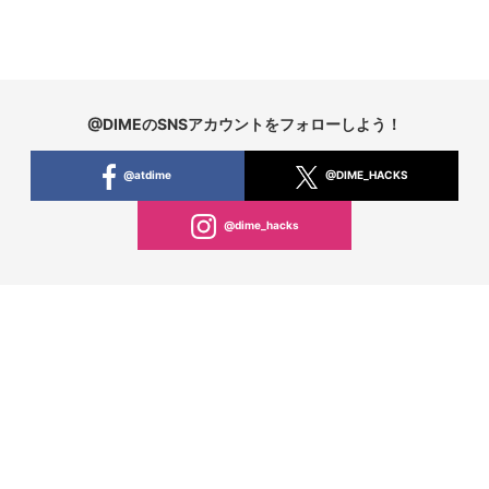
@DIMEのSNSアカウントをフォローしよう！
@atdime
@DIME_HACKS
@dime_hacks