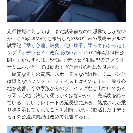
走行性能に関しては、まだ試乗前なので想像でしかない
が、この@DIMEでも報告した2020年末の最終モデルの
試乗記「
乗り心地、燃費、使い勝手、乗ってわかったホ
ンダ「オデッセイ」改良版の○と×
（2021年4月14日公
開）」からすれば、5代目オデッセイ初期型のファミリ
ーミニバンとしては硬派すぎた乗り心地は改良され、
「硬質な走りの質感、スポーティな操縦性、ミニバンと
は思えないフットワークテイストはそのままに、乗り心
地を改善。今や家族からのブーイングなど出ないであろ
う乗り心地（決して柔らかくはないが）、完成度を誇っ
ている」というレポートの延長線にある、熟成された乗
り味を示してくれることを期待したい（復活したオデッ
セイの公道試乗記は改めて報告する）。