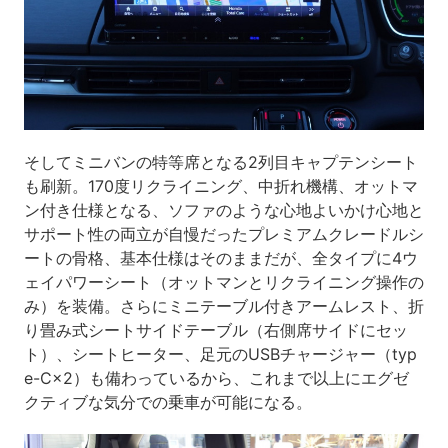
そしてミニバンの特等席となる2列目キャプテンシート
も刷新。170度リクライニング、中折れ機構、オットマ
ン付き仕様となる、ソファのような心地よいかけ心地と
サポート性の両立が自慢だったプレミアムクレードルシ
ートの骨格、基本仕様はそのままだが、全タイプに4ウ
ェイパワーシート（オットマンとリクライニング操作の
み）を装備。さらにミニテーブル付きアームレスト、折
り畳み式シートサイドテーブル（右側席サイドにセッ
ト）、シートヒーター、足元のUSBチャージャー（typ
e-C×2）も備わっているから、これまで以上にエグゼ
クティブな気分での乗車が可能になる。