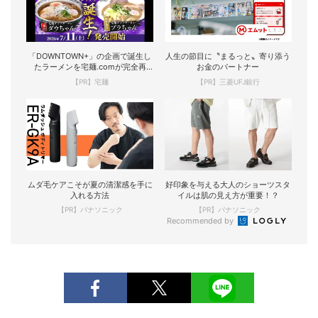
「DOWNTOWN+」の企画で誕生し
人生の節目に〝まるっと〟寄り添う
たラーメンを宅麺.comが完全再
お金のパートナー
現！
【PR】宅麺
【PR】三菱UFJ銀行
ムダ毛ケアこそが夏の清潔感を手に
好印象を与える大人のショーツスタ
入れる方法
イルは肌の見え方が重要！？
【PR】パナソニック
【PR】パナソニック
Recommended by