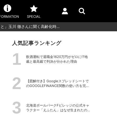
FORMATION
SPECIAL
と」玉川 徹さんに聞く高齢化時…
人気記事ランキング
飲酒運転で退職金1620万円がゼロに!?地
裁と最高裁で判決が分かれた理由
【図解付き】Googleスプレッドシートで
のGOOGLEFINANCE関数の使い方を完全
解説！株価や為替レートを自動取得する
方法
北海道ボールパークFビレッジの公式キャ
ラクター「えふたん」はなぜ生まれたの
か？