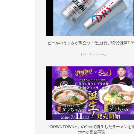
ビールのうまさが際立つ「仕上げに3分冷凍庫DR
【PR】アサヒビール
「DOWNTOWN+」の企画で誕生したラーメンを宅
comが完全再現！