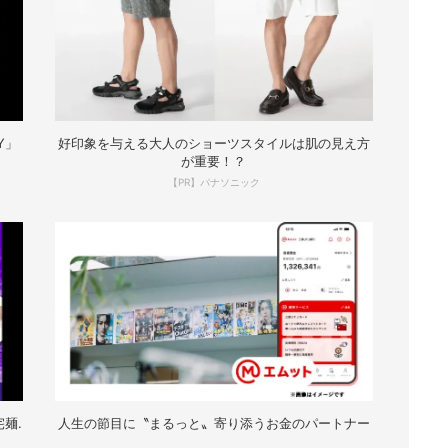
Y」
好印象を与える大人のショーツスタイルは肌の見え方
が重要！？
【PR】パナソニック
麺.
人生の節目に〝まるっと〟寄り添うお金のパートナー