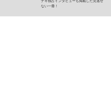
ナキ独占インタビューも掲載した見逃せ
ない一冊！