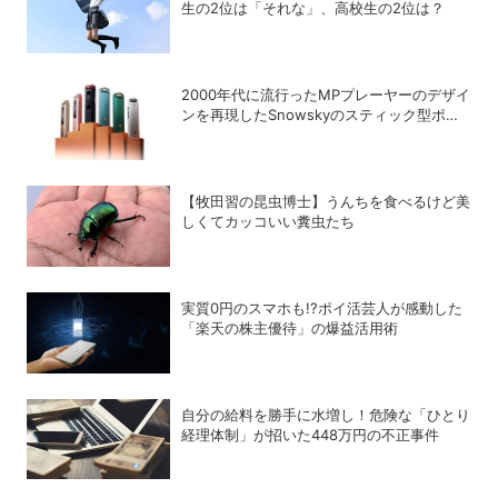
生の2位は「それな」、高校生の2位は？
2000年代に流行ったMPプレーヤーのデザイ
ンを再現したSnowskyのスティック型ポー
タブルオーディオプレーヤー「ECHO
NANO」
【牧田習の昆虫博士】うんちを食べるけど美
しくてカッコいい糞虫たち
実質0円のスマホも!?ポイ活芸人が感動した
「楽天の株主優待」の爆益活用術
自分の給料を勝手に水増し！危険な「ひとり
経理体制」が招いた448万円の不正事件