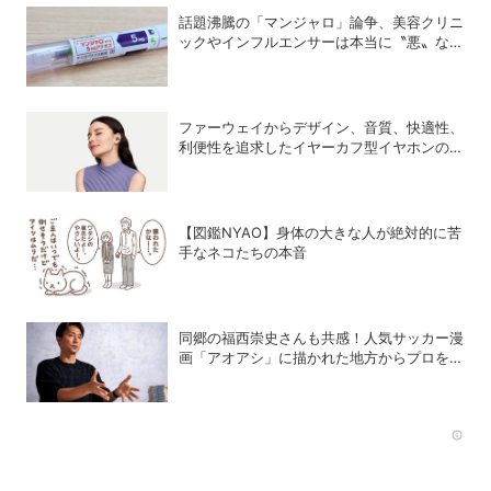
話題沸騰の「マンジャロ」論争、美容クリニ
ックやインフルエンサーは本当に〝悪〟なの
か？
ファーウェイからデザイン、音質、快適性、
利便性を追求したイヤーカフ型イヤホンのフ
ラッグシップモデル「HUAWEI FreeClip 2
S」が登場
【図鑑NYAO】身体の大きな人が絶対的に苦
手なネコたちの本音
同郷の福西崇史さんも共感！人気サッカー漫
画「アオアシ」に描かれた地方からプロを目
指す少年たちのリアル
Rec