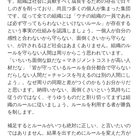
す。組織は社会に貢献すべく成長するための存在で日々
しのぎを削っており、尚且つ多くの個人が集まった集団
です。従って全ての組織には「ウチの組織の一員であれ
ば必ず守ってもらわないといけないルール」が存在する
という事実の仕組みを認識しましょう。一個人が自分の
感性と合わないから守らない、面倒くさいから守らな
い、が許されるほど社会はあまくありません。組織のル
ールを守らない人間は周りからこう思われています。
「いちいち面倒な奴だな＝マネジメントコストが高い人
材だな」「皆が守っているルールを自分都合で守らない
だらしない人間だ＝チャンスを与えるのは別の人間にし
よう」。なぜ周りの同期と差がつくのかもうお分かりだ
と思います。納得いかない、面倒くさいという気持ちに
従うのではなく、そうゆうものだと割り切ってまずは組
織のルールに従いましょう。ルールを利用する者が勝負
を制します。
補足するとルールがいつも絶対に正しい、と言いたいの
ではありません。結果を出すためにルールを変えた方が