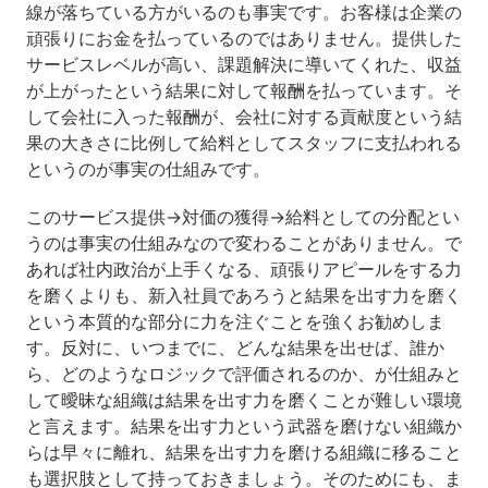
線が落ちている方がいるのも事実です。お客様は企業の
頑張りにお金を払っているのではありません。提供した
サービスレベルが高い、課題解決に導いてくれた、収益
が上がったという結果に対して報酬を払っています。そ
して会社に入った報酬が、会社に対する貢献度という結
果の大きさに比例して給料としてスタッフに支払われる
というのが事実の仕組みです。
このサービス提供→対価の獲得→給料としての分配とい
うのは事実の仕組みなので変わることがありません。で
あれば社内政治が上手くなる、頑張りアピールをする力
を磨くよりも、新入社員であろうと結果を出す力を磨く
という本質的な部分に力を注ぐことを強くお勧めしま
す。反対に、いつまでに、どんな結果を出せば、誰か
ら、どのようなロジックで評価されるのか、が仕組みと
して曖昧な組織は結果を出す力を磨くことが難しい環境
と言えます。結果を出す力という武器を磨けない組織か
らは早々に離れ、結果を出す力を磨ける組織に移ること
も選択肢として持っておきましょう。そのためにも、ま