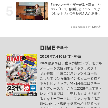
幻のシンセサイザーが堂々凱旋！ヤ
マハ「GS1」修復記念イベントでか
つしかトリオの向谷実さんが胸熱ト
ーク
Recommended by
最新号
2026年7月16日(木) 発売
DIME最新号は、世界の模型・プラモデル
メーカーを大解剖する「ボクラのタミ
ヤ」特集！『爆走兄弟レッツ＆ゴー!!』
こしたてつひろ先生インタビュー＆描き
下ろしピンナップ、特別付録にはスチー
ルギアケースも！さらに2026年上半期ト
レンド特集では、「売れる」より「育て
る」をキーワードに、ファンを育てる新
時代のヒット戦略を徹底分析！話題のモ