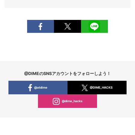
@DIMEのSNSアカウントをフォローしよう！
@atdime
@DIME_HACKS
@dime_hacks