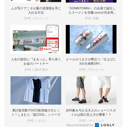
ムダ毛ケアこそが夏の清潔感を手に
「DOWNTOWN+」の企画で誕生し
入れる方法
たラーメンを宅麺.comが完全再
現！
【PR】パナソニック
【PR】宅麺
人生の節目に〝まるっと〟寄り添う
ビールのうまさが際立つ「仕上げに
お金のパートナー
3分冷凍庫DRY」
【PR】三菱UFJ銀行
【PR】アサヒビール
累計販売数1700万枚突破の大ヒッ
好印象を与える大人のショーツスタ
ト！しまむら『超COOL』シリーズ
イルは肌の見え方が重要！？
【PR】しまむら
【PR】パナソニック
Recommended by