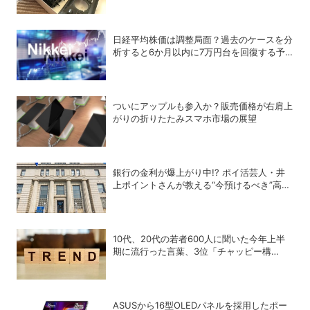
日経平均株価は調整局面？過去のケースを分
析すると6か月以内に7万円台を回復する予
測も
ついにアップルも参入か？販売価格が右肩上
がりの折りたたみスマホ市場の展望
銀行の金利が爆上がり中!? ポイ活芸人・井
上ポイントさんが教える“今預けるべき”高金
利銀行
10代、20代の若者600人に聞いた今年上半
期に流行った言葉、3位「チャッピー構
文」、2位「メロい」、1位は？
ASUSから16型OLEDパネルを採用したポー