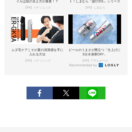
イルは肌の見え方が重要！？
ト！しまむら『超COOL』シリーズ
【PR】パナソニック
【PR】しまむら
ムダ毛ケアこそが夏の清潔感を手に
ビールのうまさが際立つ「仕上げに
入れる方法
3分冷凍庫DRY」
【PR】パナソニック
【PR】アサヒビール
Recommended by