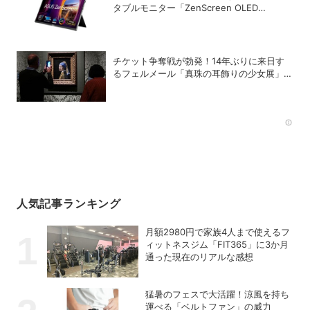
タブルモニター「ZenScreen OLED
MQ16FC」が登場
チケット争奪戦が勃発！14年ぶりに来日す
るフェルメール「真珠の耳飾りの少女展」の
魔力
Rec
人気記事ランキング
月額2980円で家族4人まで使えるフ
ィットネスジム「FIT365」に3か月
通った現在のリアルな感想
猛暑のフェスで大活躍！涼風を持ち
運べる「ベルトファン」の威力