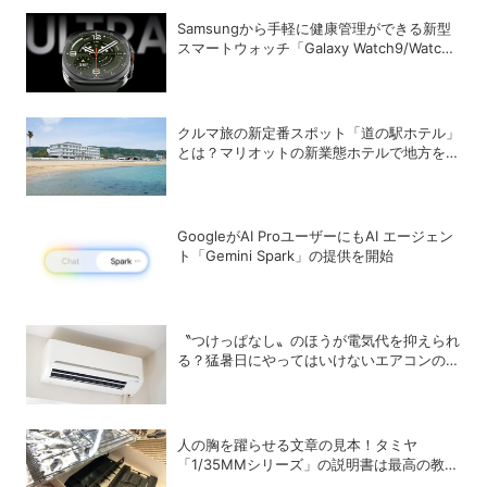
Samsungから手軽に健康管理ができる新型
スマートウォッチ「Galaxy Watch9/Watch
Ultra2」が登場
クルマ旅の新定番スポット「道の駅ホテル」
とは？マリオットの新業態ホテルで地方を満
喫する方法
GoogleがAI ProユーザーにもAI エージェン
ト「Gemini Spark」の提供を開始
〝つけっぱなし〟のほうが電気代を抑えられ
る？猛暑日にやってはいけないエアコンの使
い方
人の胸を躍らせる文章の見本！タミヤ
「1/35MMシリーズ」の説明書は最高の教科
書だった