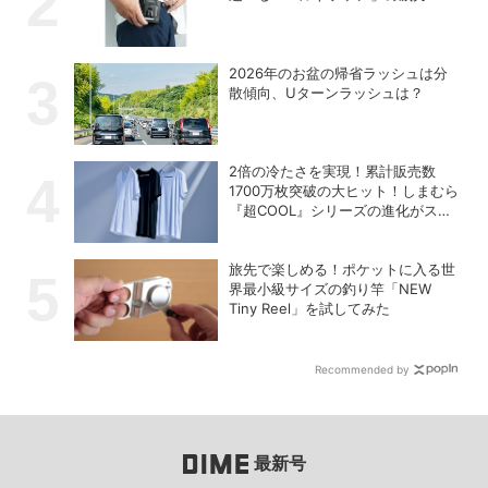
2026年のお盆の帰省ラッシュは分
散傾向、Uターンラッシュは？
2倍の冷たさを実現！累計販売数
1700万枚突破の大ヒット！しまむら
『超COOL』シリーズの進化がスゴ
い！【PR】
旅先で楽しめる！ポケットに入る世
界最小級サイズの釣り竿「NEW
Tiny Reel」を試してみた
Recommended by
最新号