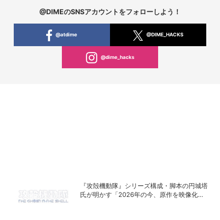
@DIMEのSNSアカウントをフォローしよう！
@atdime
@DIME_HACKS
@dime_hacks
『攻殻機動隊』シリーズ構成・脚本の円城塔
氏が明かす「2026年の今、原作を映像化す
る意味」