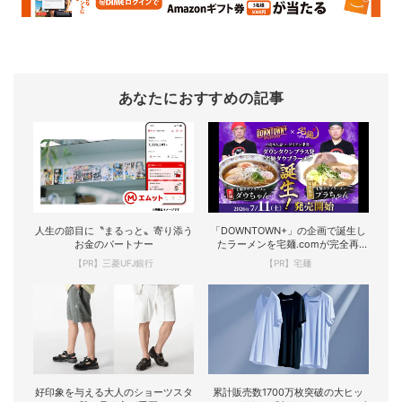
あなたにおすすめの記事
人生の節目に〝まるっと〟寄り添う
「DOWNTOWN+」の企画で誕生し
お金のパートナー
たラーメンを宅麺.comが完全再
現！
【PR】三菱UFJ銀行
【PR】宅麺
好印象を与える大人のショーツスタ
累計販売数1700万枚突破の大ヒッ