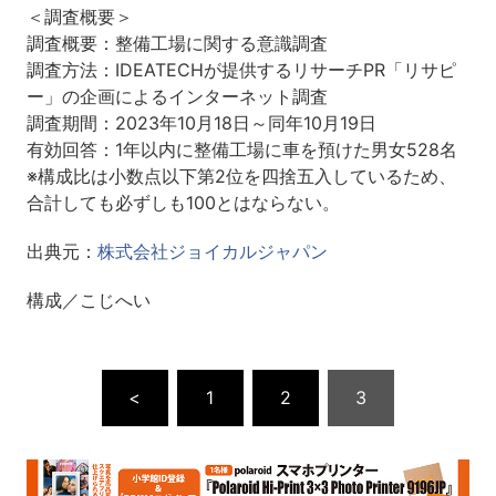
＜調査概要＞
調査概要：整備工場に関する意識調査
調査方法：IDEATECHが提供するリサーチPR「リサピ
ー」の企画によるインターネット調査
調査期間：2023年10月18日～同年10月19日
有効回答：1年以内に整備工場に車を預けた男女528名
※構成比は小数点以下第2位を四捨五入しているため、
合計しても必ずしも100とはならない。
出典元：
株式会社ジョイカルジャパン
構成／こじへい
<
1
2
3