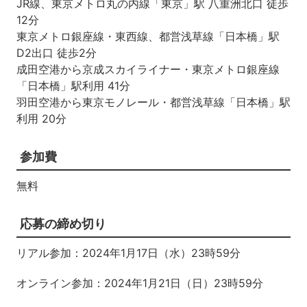
JR線、東京メトロ丸の内線「東京」駅 八重洲北口 徒歩
12分
東京メトロ銀座線・東西線、都営浅草線「日本橋」駅
D2出口 徒歩2分
成田空港から京成スカイライナー・東京メトロ銀座線
「日本橋」駅利用 41分
羽田空港から東京モノレール・都営浅草線「日本橋」駅
利用 20分
参加費
無料
応募の締め切り
リアル参加：
2024
年
1
月
17
日（水）
23
時
59
分
オンライン参加：
2024
年
1
月
21
日（日）
23
時
59
分