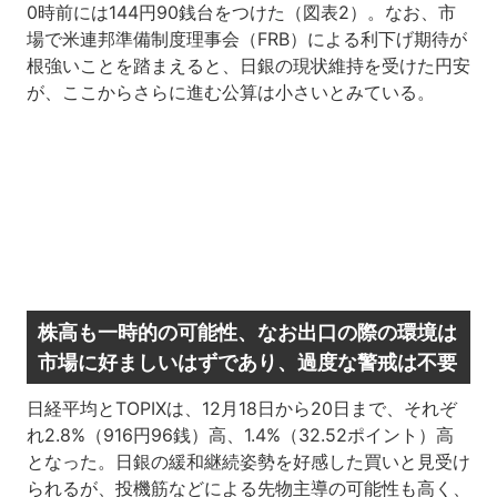
0時前には144円90銭台をつけた（図表2）。なお、市
場で米連邦準備制度理事会（FRB）による利下げ期待が
根強いことを踏まえると、日銀の現状維持を受けた円安
が、ここからさらに進む公算は小さいとみている。
株高も一時的の可能性、なお出口の際の環境は
市場に好ましいはずであり、過度な警戒は不要
日経平均とTOPIXは、12月18日から20日まで、それぞ
れ2.8%（916円96銭）高、1.4%（32.52ポイント）高
となった。日銀の緩和継続姿勢を好感した買いと見受け
られるが、投機筋などによる先物主導の可能性も高く、