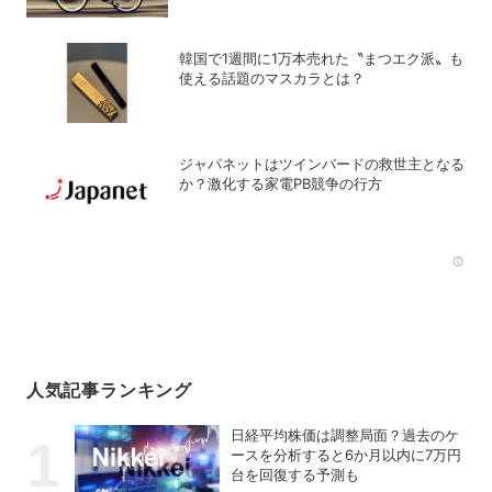
韓国で1週間に1万本売れた〝まつエク派〟も
使える話題のマスカラとは？
ジャパネットはツインバードの救世主となる
か？激化する家電PB競争の行方
Rec
人気記事ランキング
日経平均株価は調整局面？過去のケ
ースを分析すると6か月以内に7万円
台を回復する予測も