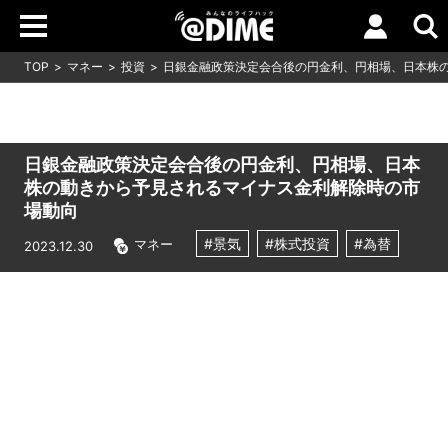
TOP
マネー
投資
日銀金融政策決定会合後の円金利、円相場、日本株
日銀金融政策決定会合後の円金利、円相場、日本
株の動きから予見されるマイナス金利解除時の市
場動向
#景気
#株式投資
#為替
マネー
2023.12.30
Loaded
:
10.51%
/
Unmute