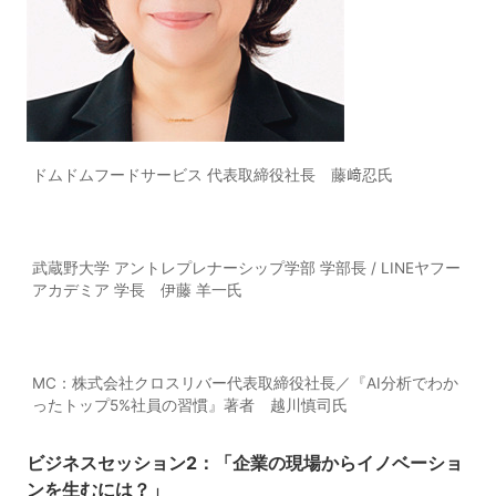
ドムドムフードサービス 代表取締役社長 藤﨑忍氏
武蔵野大学 アントレプレナーシップ学部 学部長 / LINEヤフー
アカデミア 学長 伊藤 羊一氏
MC：株式会社クロスリバー代表取締役社長／『AI分析でわか
ったトップ5%社員の習慣』著者 越川慎司氏
ビジネスセッション2：「企業の現場からイノベーショ
ンを生むには？」