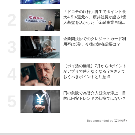
「ドコモの銀行」誕生でポイント最
大4.5％還元へ、廣井社長が語る1億
人基盤を活かした「金融事業再編」
の真価
企業間決済でのクレジットカード利
用率は3割、今後の潜在需要は？
【ポイ活の極意】7月からdポイント
がアプリで使えなくなる!?おさえて
おくべきポイントと注意点
円の急騰で為替介入観測が浮上、目
的は円安トレンドの転換ではない？
Recommended by