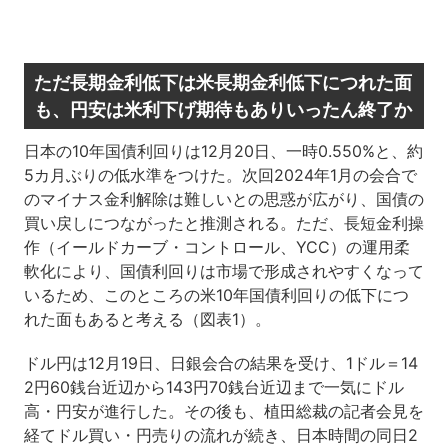
ただ長期金利低下は米長期金利低下につれた面
も、円安は米利下げ期待もありいったん終了か
日本の10年国債利回りは12月20日、一時0.550%と、約
5カ月ぶりの低水準をつけた。次回2024年1月の会合で
のマイナス金利解除は難しいとの思惑が広がり、国債の
買い戻しにつながったと推測される。ただ、長短金利操
作（イールドカーブ・コントロール、YCC）の運用柔
軟化により、国債利回りは市場で形成されやすくなって
いるため、このところの米10年国債利回りの低下につ
れた面もあると考える（図表1）。
ドル円は12月19日、日銀会合の結果を受け、1ドル＝14
2円60銭台近辺から143円70銭台近辺まで一気にドル
高・円安が進行した。その後も、植田総裁の記者会見を
経てドル買い・円売りの流れが続き、日本時間の同日2