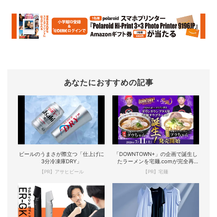
あなたにおすすめの記事
ビールのうまさが際立つ「仕上げに
「DOWNTOWN+」の企画で誕生し
3分冷凍庫DRY」
たラーメンを宅麺.comが完全再
現！
【PR】アサヒビール
【PR】宅麺