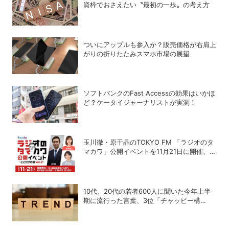
資枠でおさえたい〝最初の一歩〟の考え方
ついにアップルも参入か？販売価格が右肩上
がりの折りたたみスマホ市場の展望
ソフトバンクのFast Accessの効果はいかほ
ど？ケータイジャーナリストが実測！
玉川徹・原千晶のTOKYO FM 「ラジオのタ
マカワ」公開イベントを11月21日に開催、ゲ
ストは赤江珠緒
10代、20代の若者600人に聞いた今年上半
期に流行った言葉、3位「チャッピー構
文」、2位「メロい」、1位は？