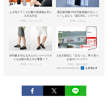
ムダ毛ケアこそが夏の清潔感を手に
累計販売数1700万枚突破の大ヒッ
入れる方法
ト！しまむら『超COOL』シリーズ
【PR】パナソニック
【PR】しまむら
好印象を与える大人のショーツスタ
人生の節目に〝まるっと〟寄り添う
イルは肌の見え方が重要！？
お金のパートナー
【PR】パナソニック
【PR】三菱UFJ銀行
Recommended by