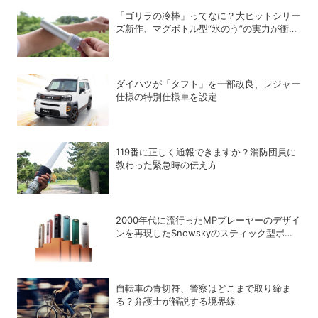
「ゴリラの冷棒」ってなに？大ヒットシリー
ズ新作、マグボトル型“氷のう”の実力が衝撃
的だった
ダイハツが「タフト」を一部改良、レジャー
仕様の特別仕様車を設定
119番に正しく通報できますか？消防団員に
教わった緊急時の伝え方
2000年代に流行ったMPプレーヤーのデザイ
ンを再現したSnowskyのスティック型ポー
タブルオーディオプレーヤー「ECHO
NANO」
自転車の青切符、警察はどこまで取り締ま
る？弁護士が解説する境界線