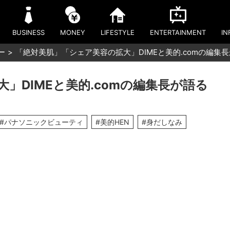
BUSINESS
MONEY
LIFESTYLE
ENTERTAINMENT
IN
ー
「絶対美肌」「シェア美容の拡大」DIMEと美的.comの編集
」DIMEと美的.comの編集長が語る
#パナソニックビューティ
#美的HEN
#身だしなみ