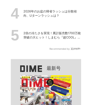
2026年のお盆の帰省ラッシュは分散傾
向、Uターンラッシュは？
2倍の冷たさを実現！累計販売数1700万枚
突破の大ヒット！しまむら『超COOL』シ
リーズの進化がスゴい！【PR】
Recommended by
最新号