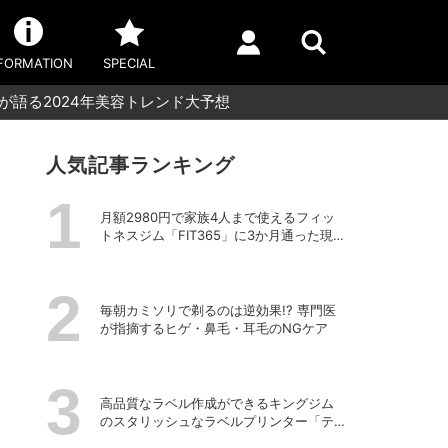
FORMATION
SPECIAL
長が語る2024年美容トレンド大予想
人気記事ランキング
月額2980円で家族4人まで使えるフィッ
トネスジム「FIT365」に3か月通った現在
のリアルな感想
毎朝カミソリで剃るのは逆効果!? 専門医
が指摘するヒゲ・鼻毛・耳毛のNGケア
高品質なラベル作成ができるキングジム
のスタリッシュなラベルプリンター「テ
プラPRO “MARK” SR-MK2」