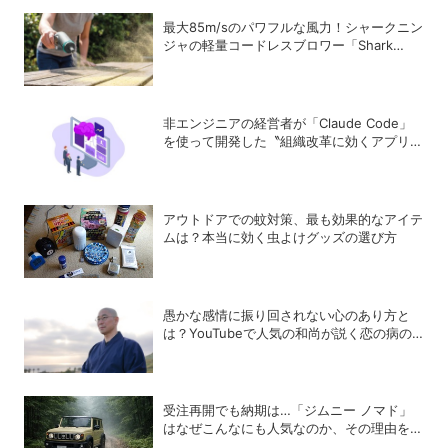
最大85m/sのパワフルな風力！シャークニン
ジャの軽量コードレスブロワー「Shark
BlastBoss」
非エンジニアの経営者が「Claude Code」
を使って開発した〝組織改革に効くアプリ〟
とは？
アウトドアでの蚊対策、最も効果的なアイテ
ムは？本当に効く虫よけグッズの選び方
愚かな感情に振り回されない心のあり方と
は？YouTubeで人気の和尚が説く恋の病の
処方箋
受注再開でも納期は…「ジムニー ノマド」
はなぜこんなにも人気なのか、その理由を徹
底解説