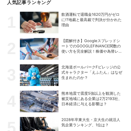
人気記事ランキング
飲酒運転で退職金1620万円がゼロ
に!?地裁と最高裁で判決が分かれた
理由
【図解付き】Googleスプレッドシ
ートでのGOOGLEFINANCE関数の
使い方を完全解説！株価や為替レー
トを自動取得する方法
北海道ボールパークFビレッジの公
式キャラクター「えふたん」はなぜ
生まれたのか？
熊本地震で震度5強以上を観測した
被災地域にある企業は2万2193社、
日本経済に与える影響は？
2028年卒東大生・京大生の就活人
気企業ランキング、1位は？