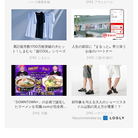
ハーブ健康本舗
【PR】アサヒビール
累計販売数1700万枚突破の大ヒッ
人生の節目に〝まるっと〟寄り添う
ト！しまむら『超COOL』シリーズ
お金のパートナー
【PR】しまむら
【PR】三菱UFJ銀行
「DOWNTOWN+」の企画で誕生し
好印象を与える大人のショーツスタ
たラーメンを宅麺.comが完全再
イルは肌の見え方が重要！？
現！
【PR】宅麺
【PR】パナソニック
Recommended by