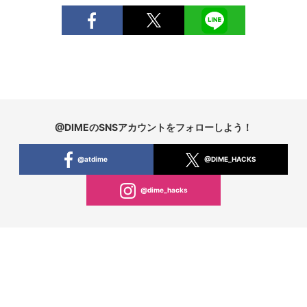
@DIMEのSNSアカウントをフォローしよう！
@atdime
@DIME_HACKS
@dime_hacks