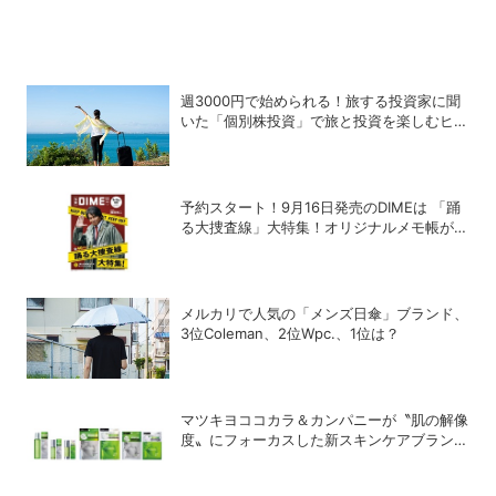
週3000円で始められる！旅する投資家に聞
いた「個別株投資」で旅と投資を楽しむヒン
ト
予約スタート！9月16日発売のDIMEは 「踊
る大捜査線」大特集！オリジナルメモ帳が特
別付録に！
メルカリで人気の「メンズ日傘」ブランド、
3位Coleman、2位Wpc.、1位は？
マツキヨココカラ＆カンパニーが〝肌の解像
度〟にフォーカスした新スキンケアブランド
「Pixcella」をローンチ