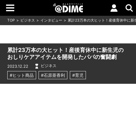
TOP
ビジネス
インタビュー
累計23万本の大ヒット！産後育休中に新
累計23万本の大ヒット！産後育休中に新生児の
おしりケアアイテムを開発したパパの奮闘劇
ビジネス
2023.12.22
#ヒット商品
#石原亜香利
#育児
Loaded
:
9.64%
/
Unmute