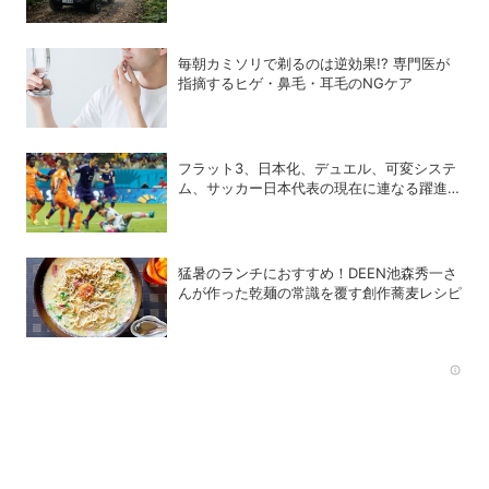
毎朝カミソリで剃るのは逆効果!? 専門医が
指摘するヒゲ・鼻毛・耳毛のNGケア
フラット3、日本化、デュエル、可変システ
ム、サッカー日本代表の現在に連なる躍進の
34年
猛暑のランチにおすすめ！DEEN池森秀一さ
んが作った乾麺の常識を覆す創作蕎麦レシピ
Rec