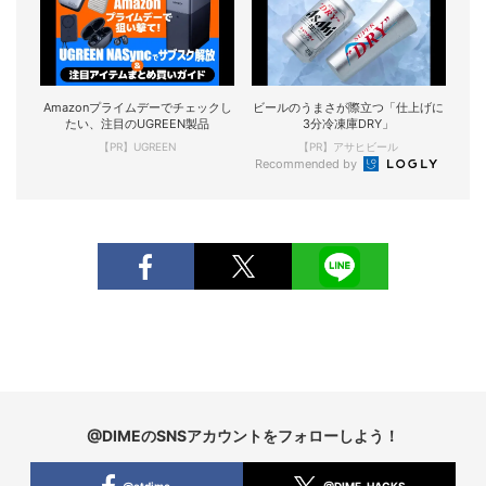
Amazonプライムデーでチェックし
ビールのうまさが際立つ「仕上げに
たい、注目のUGREEN製品
3分冷凍庫DRY」
【PR】UGREEN
【PR】アサヒビール
Recommended by
@DIMEのSNSアカウントをフォローしよう！
@atdime
@DIME_HACKS