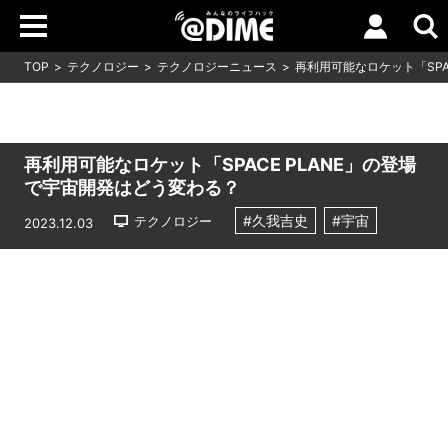
TOP
テクノロジー
テクノロジーニュース
再利用可能なロケット「SPA
再利用可能なロケット「SPACE PLANE」の登場
で宇宙開発はどう変わる？
#久我吉史
#宇宙
テクノロジー
2023.12.03
Loaded
:
5.00%
/
Unmute