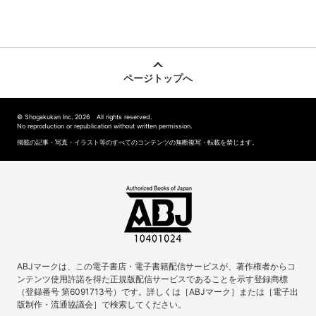
ページトップへ
© Shogakukan Inc. 2026 All rights reserved.
No reproduction or republication without written permission.
掲載の記事・写真・イラスト等のすべてのコンテンツの無断複写・転載を禁じます。
ABJマークは、この電子書店・電子書籍配信サービスが、著作権者からコ
ンテンツ使用許諾を得た正規版配信サービスであることを示す登録商標
（登録番号 第6091713号）です。詳しくは［ABJマーク］または［電子出
版制作・流通協議会］で検索してください。