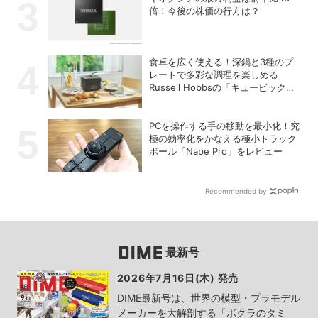
倍！今後の株価の行方は？
食卓を広く使える！深鍋と3種のプ
レートで多彩な調理を楽しめる
Russell Hobbsの「キュービックホ
ットプレート」
PCを操作する手の移動を最小化！究
極の効率化をかなえる極小トラック
ボール「Nape Pro」をレビュー
Recommended by
最新号
2026年7月16日(木) 発売
DIME最新号は、世界の模型・プラモデル
メーカーを大解剖する「ボクラのタミ