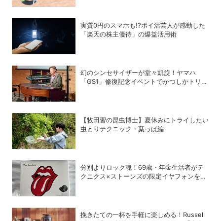
実質0円のスマホも!?ポイ活芸人が感動した
「楽天の株主優待」の爆益活用術
幻のシンセサイザーが堂々凱旋！ヤマハ
「GS1」修復記念イベントでかつしかトリオ
の向谷実さんが胸熱トーク
【牧田習の昆虫博士】夏休みにトライしたい
虫とりテクニック・葉っぱ編
分別よりロック魂！69歳・年金生活者がテ
クニクス×ストーンズの限定イヤフォンを衝
動買いしてしまった理由
挽きたての一杯を手軽に楽しめる！Russell