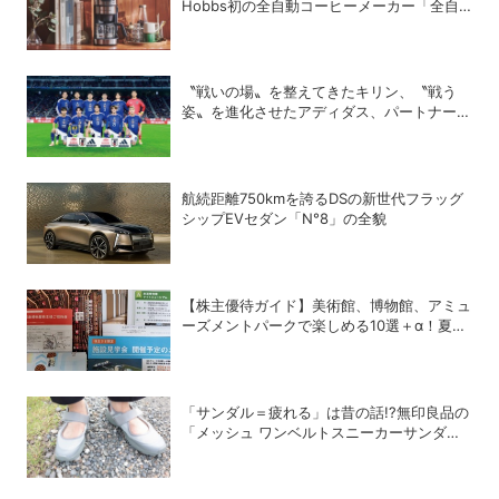
Hobbs初の全自動コーヒーメーカー「全自
動カフェドリップ」が登場
〝戦いの場〟を整えてきたキリン、〝戦う
姿〟を進化させたアディダス、パートナー企
業が語るサッカー日本代表の舞台裏
航続距離750kmを誇るDSの新世代フラッグ
シップEVセダン「N°8」の全貌
【株主優待ガイド】美術館、博物館、アミュ
ーズメントパークで楽しめる10選＋α！夏休
みの旅行にも使える銘柄は？
「サンダル＝疲れる」は昔の話!?無印良品の
「メッシュ ワンベルトスニーカーサンダ
ル」が快適すぎて手放せない！