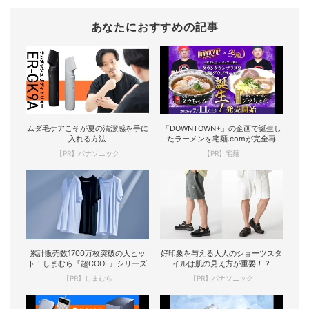
あなたにおすすめの記事
ムダ毛ケアこそが夏の清潔感を手に
「DOWNTOWN+」の企画で誕生し
入れる方法
たラーメンを宅麺.comが完全再
現！
【PR】パナソニック
【PR】宅麺
累計販売数1700万枚突破の大ヒッ
好印象を与える大人のショーツスタ
ト！しまむら『超COOL』シリーズ
イルは肌の見え方が重要！？
【PR】しまむら
【PR】パナソニック