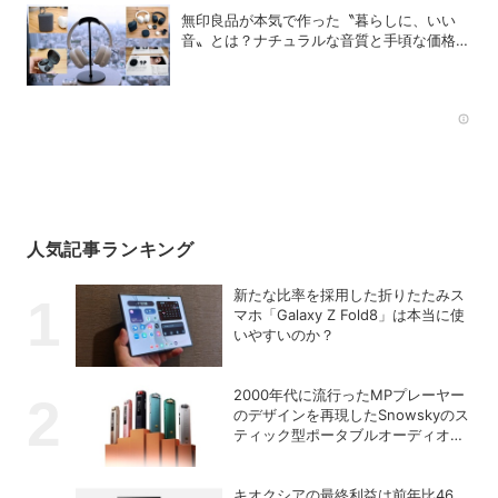
無印良品が本気で作った〝暮らしに、いい
音〟とは？ナチュラルな音質と手頃な価格を
追求したオーディオデバイス5選
Rec
人気記事ランキング
新たな比率を採用した折りたたみス
マホ「Galaxy Z Fold8」は本当に使
いやすいのか？
2000年代に流行ったMPプレーヤー
のデザインを再現したSnowskyのス
ティック型ポータブルオーディオプ
レーヤー「ECHO NANO」
キオクシアの最終利益は前年比46