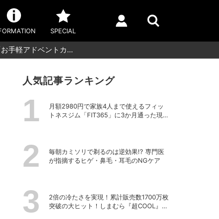
FORMATION
SPECIAL
お手軽アドベントカ…
人気記事ランキング
月額2980円で家族4人まで使えるフィッ
トネスジム「FIT365」に3か月通った現在
のリアルな感想
毎朝カミソリで剃るのは逆効果!? 専門医
が指摘するヒゲ・鼻毛・耳毛のNGケア
2倍の冷たさを実現！累計販売数1700万枚
突破の大ヒット！しまむら『超COOL』シ
リーズの進化がスゴい！【PR】