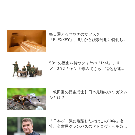
毎日通えるサウナのサブスク
「FLEXKEY」、9月から銭湯利用に特化した
プランを月額1980円で提供開始
58年の歴史を持つタミヤの「MM」シリー
ズ、3Dスキャンの導入でさらに進化を遂げ
ていた！
【牧田習の昆虫博士】日本最強のクワガタム
シとは？
「日本が一気に飛躍したのはこの10年」名
将、名古屋グランパスのペトロヴィッチ監督
が考える日本の進化と課題