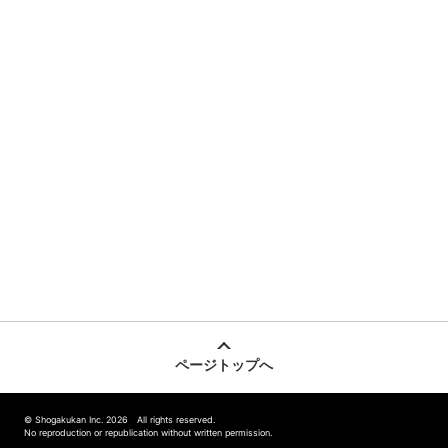
ページトップへ
© Shogakukan Inc. 2026 All rights reserved.
No reproduction or republication without written permission.