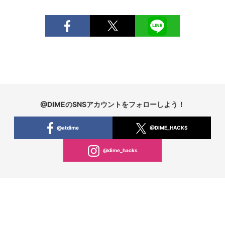
@DIMEのSNSアカウントをフォローしよう！
@atdime
@DIME_HACKS
@dime_hacks