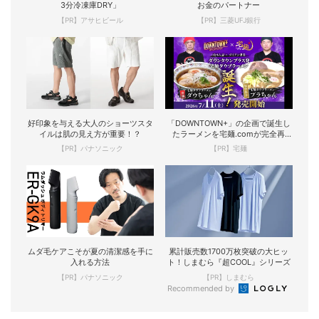
3分冷凍庫DRY」
お金のパートナー
【PR】アサヒビール
【PR】三菱UFJ銀行
好印象を与える大人のショーツスタ
「DOWNTOWN+」の企画で誕生し
イルは肌の見え方が重要！？
たラーメンを宅麺.comが完全再
現！
【PR】パナソニック
【PR】宅麺
ムダ毛ケアこそが夏の清潔感を手に
累計販売数1700万枚突破の大ヒッ
入れる方法
ト！しまむら『超COOL』シリーズ
【PR】パナソニック
【PR】しまむら
Recommended by