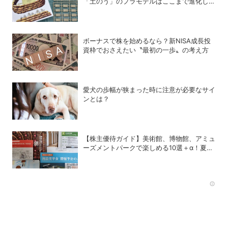
「土のう」のプラモデルはここまで進化し
た！
ボーナスで株を始めるなら？新NISA成長投
資枠でおさえたい〝最初の一歩〟の考え方
愛犬の歩幅が狭まった時に注意が必要なサイ
ンとは？
【株主優待ガイド】美術館、博物館、アミュ
ーズメントパークで楽しめる10選＋α！夏休
みの旅行にも使える銘柄は？
Rec