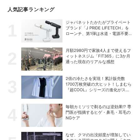
人気記事ランキング
ジャパネットたかたがプライベート
ブランド「J PRIDE LIFETECH」を
ローンチ、第1弾は水道・電源不要
の充電式高圧洗浄機
月額2980円で家族4人まで使えるフ
ィットネスジム「FIT365」に3か月
通った現在のリアルな感想
2倍の冷たさを実現！累計販売数
1700万枚突破の大ヒット！しまむら
『超COOL』シリーズの進化がスゴ
い！【PR】
毎朝カミソリで剃るのは逆効果!? 専
門医が指摘するヒゲ・鼻毛・耳毛の
NGケア
なぜ、クマの出没頻度が増加してい