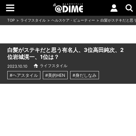
TOP
ライフスタイル
ヘルスケア・ビューティー
白髪がステキだと思う
白髪がステキだと思う有名人、3位高田純次、2
位岩城滉一、1位は？
ライフスタイル
2023.10.10
#ヘアスタイル
#美的HEN
#身だしなみ
Loaded
:
9.93%
/
Unmute