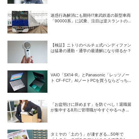
迷惑行為解消にも期待!?東武鉄道の新型車両
「90000系」に試乗、注目は逆スラントの
デザイン！
【検証】ニトリのペルチェ式ハンディファン
は猛暑の通勤・通学の最適解になり得るか？
VAIO「SX14-R」とPanasonic「レッツノー
ト CF-FC7」AIノートPCを買うならどっち
が正解？
「お盆明けに辞めます」を防ぐべし！退職届
が集中する8月に管理職が今すぐやるべき対
策
タミヤの「土のう」が凄すぎる…50年で