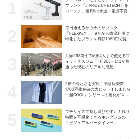
ブランド「J PRIDE LIFETECH」を
ローンチ、第1弾は水道・電源不要
の充電式高圧洗浄機
毎日通えるサウナのサブスク
「FLEXKEY」、9月から銭湯利用に
特化したプランを月額1980円で提供
開始
月額2980円で家族4人まで使えるフ
ィットネスジム「FIT365」に3か月
通った現在のリアルな感想
2倍の冷たさを実現！累計販売数
1700万枚突破の大ヒット！しまむら
『超COOL』シリーズの進化がスゴ
い！【PR】
プチサイズで持ち運びやすい！残り
時間を可視化できるキングジムの
「ビジュアルバータイマー」