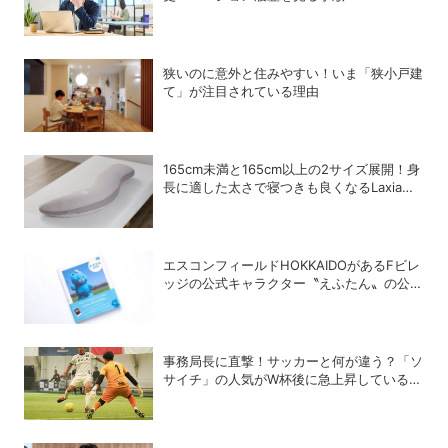
狭いのに意外と住みやすい！いま「狭小戸建
て」が注目されている理由
165cm未満と165cm以上の2サイズ展開！身
長に適した太さで寝つきも良くなるLaxiaの
抱きまくら「NEMUHUG」
エスコンフィールドHOKKAIDOがあるFビレ
ッジの公式キャラクター〝えふたん〟の公式
写真集「えふたんBOOK」が人気
事務局長に直撃！サッカーと何が違う？「ソ
サイチ」の人気がW杯後に急上昇しているワ
ケ