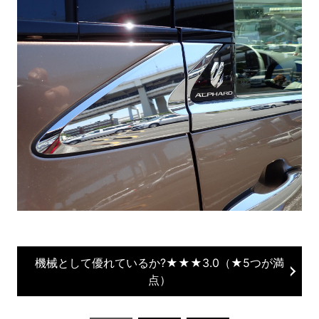
機械として優れているか?★★★3.0（★5つが満
点）