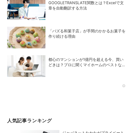
GOOGLETRANSLATE関数とは？Excelで文
章を自動翻訳する方法
「バズる和菓子店」が手間のかかるお菓子を
作り続ける理由
都心のマンションが1億円を超える今、買い
どきは？プロに聞くマイホームのベストな購
入タイミング
Rec
人気記事ランキング
ジャパネットたかたがプライベート