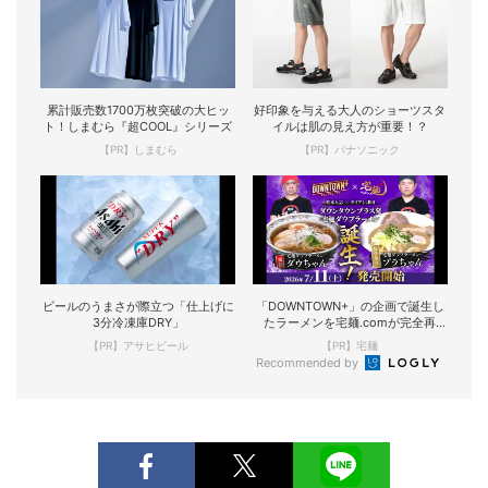
累計販売数1700万枚突破の大ヒッ
好印象を与える大人のショーツスタ
ト！しまむら『超COOL』シリーズ
イルは肌の見え方が重要！？
【PR】しまむら
【PR】パナソニック
ビールのうまさが際立つ「仕上げに
「DOWNTOWN+」の企画で誕生し
3分冷凍庫DRY」
たラーメンを宅麺.comが完全再
現！
【PR】アサヒビール
【PR】宅麺
Recommended by