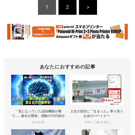
1
2
>
あなたにおすすめの記事
「気になっていた認知機能が菌
人生の節目に〝まるっと〟寄り添う
で…」森永が開発。感動の70代続出
お金のパートナー
森永乳業
【PR】三菱UFJ銀行