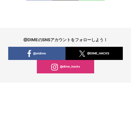
@DIMEのSNSアカウントをフォローしよう！
@atdime
@DIME_HACKS
@dime_hacks