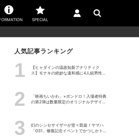
FORMATION
SPECIAL
人気記事ランキング
【ヒャダインの温故知新アナリティク
ス】モナキの絶妙な違和感に4人組男性グ
ループの歴史を振り返る
「映画ちいかわ」×ボンドロ！入場者特典
の第2弾は数量限定のオリジナルデザイン
のボンドロに
幻のシンセサイザーが堂々凱旋！ヤマハ
「GS1」修復記念イベントでかつしかトリ
オの向谷実さんが胸熱トーク