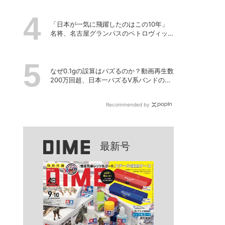
「日本が一気に飛躍したのはこの10年」
名将、名古屋グランパスのペトロヴィッ
チ監督が考える日本の進化と課題
なぜ0.1gの誤算はバズるのか？動画再生数
200万回超、日本一バズるV系バンドの打
算的戦略
Recommended by
最新号