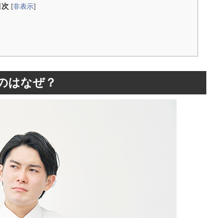
目次
[
非表示
]
のはなぜ？