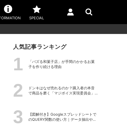
FORMATION
SPECIAL
人気記事ランキング
「バズる和菓子店」が手間のかかるお菓
子を作り続ける理由
ドンキはなぜ売れるのか？購入者の本音
で商品を磨く「マジボイス実現委員会」
のリアルな会議に潜入
【図解付き】Googleスプレッドシートで
のQUERY関数の使い方｜データ抽出や並
べ替えの方法