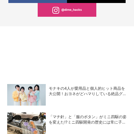
@dime_hacks
モナキの4人が愛用品と個人的ヒット商品を
大公開！おヨネがどハマりしている絶品グル
メって？
「マチ針」と「服のボタン」がミニ四駆の姿
を変えた!?ミニ四駆開発の歴史には常に子ど
もたちのアイデアがあった！