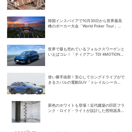
韓国インスパイアで10月30日から世界最高
峰のポーカー大会「World Poker Tour」を
開催
世界で最も売れているフォルクスワーゲンと
いえばコレ！「ティグアン TDI 4MOTION
R-Line」の買い得度をチェック
使い勝手抜群！安心してロングドライブがで
きるスバルの電動SUV「トレイルシーカ
ー」の魅力
新色のホワイトも登場！近代建築の巨匠フラ
ンク・ロイド・ライトが設計した照明器具の
復刻シリーズ「TALIESIN」