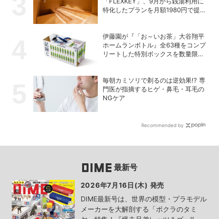
「FLEXKEY」、9月から銭湯利用に
特化したプランを月額1980円で提供
開始
伊藤園が『「お～いお茶」大谷翔平
ホームランボトル』全63種をコンプ
リートした特別ボックスを数量限定
で販売
毎朝カミソリで剃るのは逆効果!? 専
門医が指摘するヒゲ・鼻毛・耳毛の
NGケア
Recommended by
最新号
2026年7月16日(木) 発売
DIME最新号は、世界の模型・プラモデル
メーカーを大解剖する「ボクラのタミ