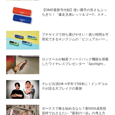
【DIME最新号付録】使い勝手の良さもぶっ
ちぎり！「爆走兄弟レッツ＆ゴー!!」スチー
ルGEARケースを徹底解剖
プチサイズで持ち運びやすい！残り時間を可
視化できるキングジムの「ビジュアルバータ
イマー」
ロジクールが触覚フィードバック機能を搭載
したワイヤレスプレゼンター「Spotlight
2」を発売
テレビ出演0本→半年で58本に！ドンデコル
テが語る大ブレイクの裏側
ボーナスで株を始めるなら？新NISA成長投
資枠でおさえたい〝最初の一歩〟の考え方