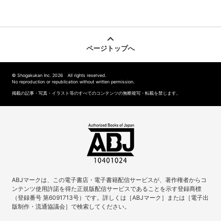
ページトップへ
© Shogakukan Inc. 2026 All rights reserved.
No reproduction or republication without written permission.
掲載の記事・写真・イラスト等のすべてのコンテンツの無断複写・転載を禁じます。
ABJマークは、この電子書店・電子書籍配信サービスが、著作権者からコ
ンテンツ使用許諾を得た正規版配信サービスであることを示す登録商標
（登録番号 第6091713号）です。詳しくは［ABJマーク］または［電子出
版制作・流通協議会］で検索してください。