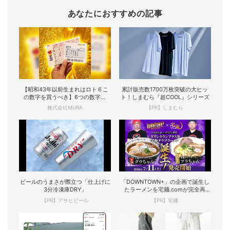
あなたにおすすめの記事
【昭和43年以前生まれはロト６こ
累計販売数1700万枚突破の大ヒッ
の数字を買うべき】6つの数字が
ト！しまむら『超COOL』シリーズ
「完全一致」する方...
株式会社MURA
【PR】しまむら
ビールのうまさが際立つ「仕上げに
「DOWNTOWN+」の企画で誕生し
3分冷凍庫DRY」
たラーメンを宅麺.comが完全再
現！
【PR】アサヒビール
【PR】宅麺