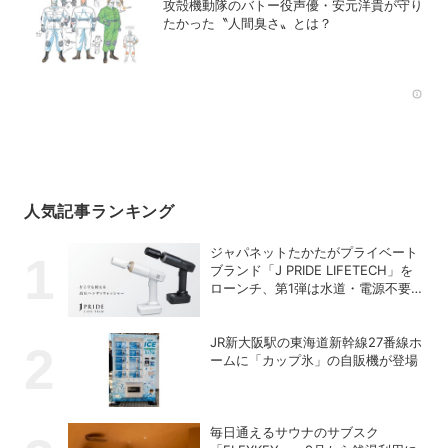
攻殻機動隊のバトー役声優・安元洋貴が守り
たかった〝人間臭さ〟とは？
Rec
人気記事ランキング
ジャパネットたかたがプライベート
ブランド「J PRIDE LIFETECH」を
ローンチ、第1弾は水道・電源不要
の充電式高圧洗浄機
JR新大阪駅の東海道新幹線27番線ホ
ームに「カップ氷」の自販機が登場
毎日通えるサウナのサブスク