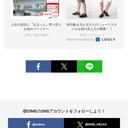
人生の節目に〝まるっと〟寄り添う
好印象を与える大人のショーツスタ
お金のパートナー
イルは肌の見え方が重要！？
【PR】三菱UFJ銀行
【PR】パナソニック
Recommended by
@DIMEのSNSアカウントをフォローしよう！
@atdime
@DIME_HACKS