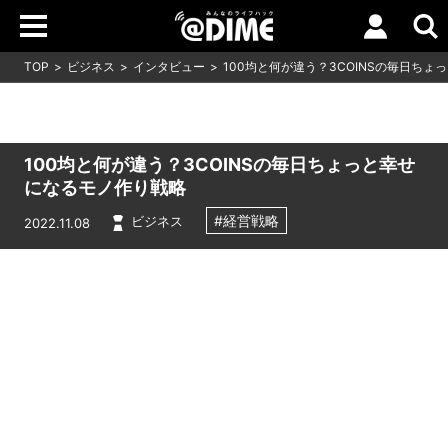
TOP
ビジネス
インタビュー
100均と何が違う？3COINSの毎日ち
100均と何が違う？3COINSの毎日ちょっと幸せ
になるモノ作り戦略
#経営戦略
ビジネス
2022.11.08
Loaded
:
7.00%
/
Unmute