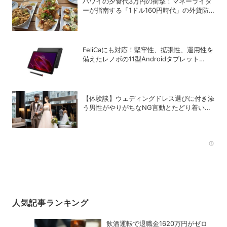
ハワイの夕食代3万円の衝撃！マネーライタ
ーが指南する「1ドル160円時代」の外貨防
衛術
FeliCaにも対応！堅牢性、拡張性、運用性を
備えたレノボの11型Androidタブレット
「ThinkTab X11 Gen 1」
【体験談】ウェディングドレス選びに付き添
う男性がやりがちなNG言動とたどり着いた
最適解
Rec
人気記事ランキング
飲酒運転で退職金1620万円がゼロ