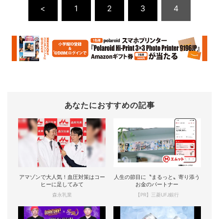
<
1
2
3
4
あなたにおすすめの記事
アマゾンで大人気！血圧対策はコー
人生の節目に〝まるっと〟寄り添う
ヒーに足してみて
お金のパートナー
森永乳業
【PR】三菱UFJ銀行