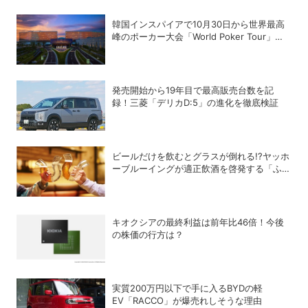
韓国インスパイアで10月30日から世界最高
峰のポーカー大会「World Poker Tour」を
開催
発売開始から19年目で最高販売台数を記
録！三菱「デリカD:5」の進化を徹底検証
ビールだけを飲むとグラスが倒れる!?ヤッホ
ーブルーイングが適正飲酒を啓発する「ふら
つくビアグラス by よなよなエール」を発売
キオクシアの最終利益は前年比46倍！今後
の株価の行方は？
実質200万円以下で手に入るBYDの軽
EV「RACCO」が爆売れしそうな理由