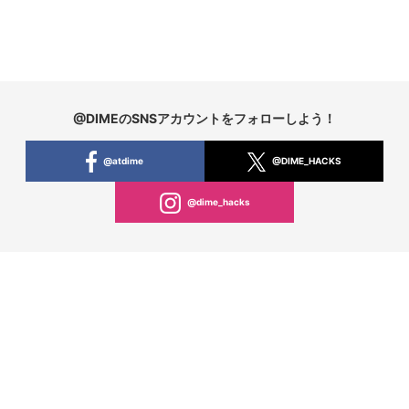
@DIMEのSNSアカウントをフォローしよう！
@atdime
@DIME_HACKS
@dime_hacks