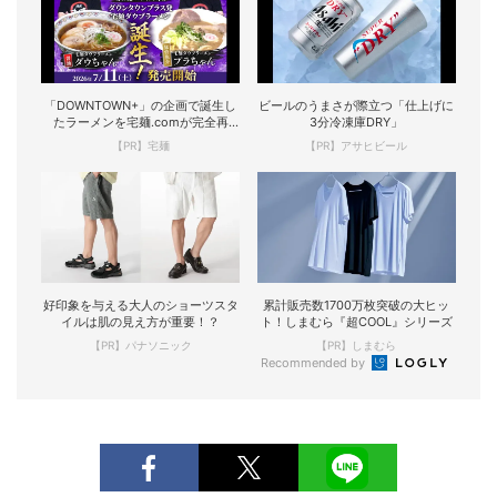
「DOWNTOWN+」の企画で誕生し
ビールのうまさが際立つ「仕上げに
たラーメンを宅麺.comが完全再
3分冷凍庫DRY」
現！
【PR】宅麺
【PR】アサヒビール
好印象を与える大人のショーツスタ
累計販売数1700万枚突破の大ヒッ
イルは肌の見え方が重要！？
ト！しまむら『超COOL』シリーズ
【PR】パナソニック
【PR】しまむら
Recommended by