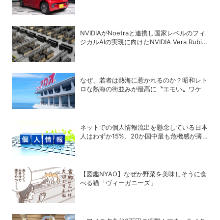
NVIDIAがNoetraと連携し国家レベルのフィ
ジカルAIの実現に向けたNVIDIA Vera Rubin
AIファクトリーを構築へ、経済産業省や国内
主要企業が支援
なぜ、若者は熱海に惹かれるのか？昭和レト
ロな熱海の街並みが最高に〝エモい〟ワケ
ネットでの個人情報流出を懸念している日本
人はわずか15%、20か国中最も危機感が薄
いことが判明
【図鑑NYAO】なぜか野菜を美味しそうに食
べる猫「ヴィーガニーズ」