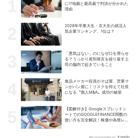
に!?地裁と最高裁で判決が分かれた
理由
2028年卒東大生・京大生の就活人
気企業ランキング、1位は？
「悪気はない」のになぜ口を滑らせ
る？うっかり差別発言を繰り返す上
司の脳内で起きていること
食品メーカー役員がそば屋、営業マ
ンがパン屋に！リスクを抑えて社長
になる〝個人M&A〟成功の秘策
【図解付き】Googleスプレッドシ
ートでのGOOGLEFINANCE関数の
使い方を完全解説！株価や為替レー
トを自動取得する方法
Recommended by