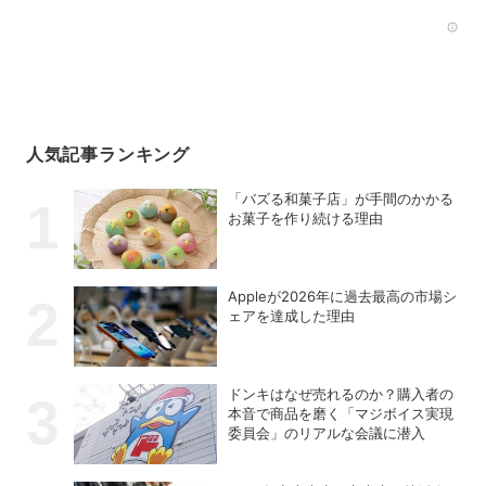
Rec
人気記事ランキング
「バズる和菓子店」が手間のかかる
お菓子を作り続ける理由
Appleが2026年に過去最⾼の市場シ
ェアを達成した理由
ドンキはなぜ売れるのか？購入者の
本音で商品を磨く「マジボイス実現
委員会」のリアルな会議に潜入