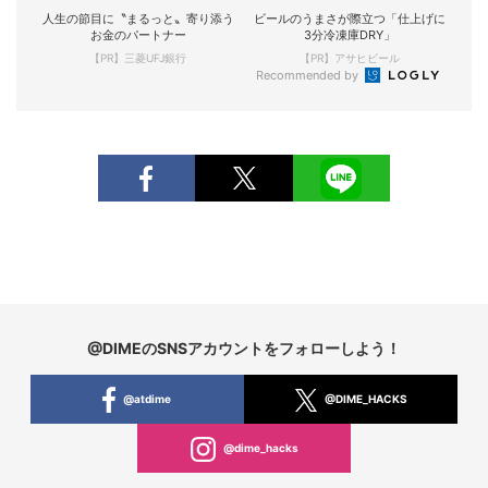
人生の節目に〝まるっと〟寄り添う
ビールのうまさが際立つ「仕上げに
お金のパートナー
3分冷凍庫DRY」
【PR】三菱UFJ銀行
【PR】アサヒビール
Recommended by
@DIMEのSNSアカウントをフォローしよう！
@atdime
@DIME_HACKS
@dime_hacks