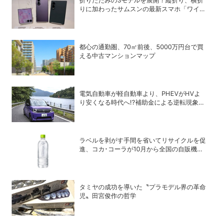
折りたたみの3モデルを展開！縦折り、横折
りに加わったサムスンの最新スマホ「ワイド
モデル」の特徴
都心の通勤圏、70㎡前後、5000万円台で買
える中古マンションマップ
電気自動車が軽自動車より、PHEVがHVよ
り安くなる時代へ!?補助金による逆転現象に
感じる違和感
ラベルを剥がす手間を省いてリサイクルを促
進、コカ･コーラが10月から全国の自販機で
「い･ろ･は･す 天然水 ラベルレス」を発売
タミヤの成功を導いた〝プラモデル界の革命
児〟田宮俊作の哲学