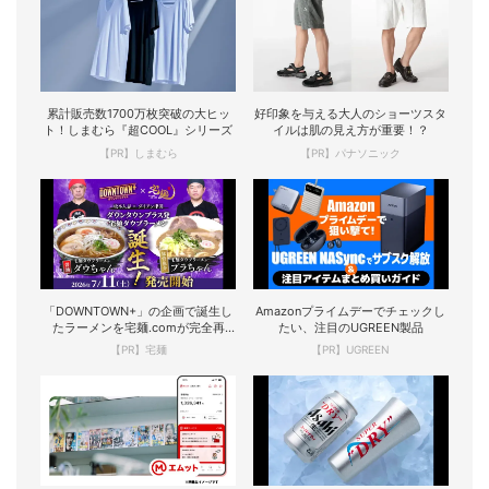
累計販売数1700万枚突破の大ヒッ
好印象を与える大人のショーツスタ
ト！しまむら『超COOL』シリーズ
イルは肌の見え方が重要！？
【PR】しまむら
【PR】パナソニック
「DOWNTOWN+」の企画で誕生し
Amazonプライムデーでチェックし
たラーメンを宅麺.comが完全再
たい、注目のUGREEN製品
現！
【PR】宅麺
【PR】UGREEN