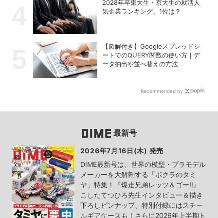
2028年卒東大生・京大生の就活人
気企業ランキング、1位は？
【図解付き】Googleスプレッドシ
ートでのQUERY関数の使い方｜デ
ータ抽出や並べ替えの方法
Recommended by
最新号
2026年7月16日(木) 発売
DIME最新号は、世界の模型・プラモデル
メーカーを大解剖する「ボクラのタミ
ヤ」特集！『爆走兄弟レッツ＆ゴー!!』
こしたてつひろ先生インタビュー＆描き
下ろしピンナップ、特別付録にはスチー
ルギアケースも！さらに2026年上半期ト