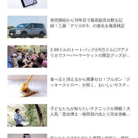
るAIタブレットを試してみた
発売開始から19年目で最高販売台数を記
録！三菱「デリカD:5」の進化を徹底検証
2.99ドルのトートバッグが5万ドルに!?アメ
リカでスーパーマーケットの限定グッズが争
奪戦に
食べると消えるから廃棄ゼロ！ブルボン「ク
ッキーストロー」が拓く、おいしいサステナ
ビリティ
子どもたちが知りたいテクニックが満載！大
人気「昆虫博士・牧田習の虫とり完全攻略
本」の気になる中身