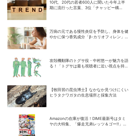
10代、20代の若者600人に聞いた今年上半
期に流行った言葉、3位「チャッピー構
文」、2位「メロい」、1位は？
万病の元である慢性炎症を予防し、身体を健
やかに保つ香気成分「β-カリオフィレン」
とは？
攻殻機動隊のトグサ役・中村悠一が魅力を語
る！「トグサは最も視聴者に近い視点を持っ
たキャラクター」
【牧田習の昆虫博士】なかなか見つけにくい
ヒラタクワガタの生息場所と採集方法
Amazonの在庫が復活！DIME最新号はタミ
ヤの大特集、「爆走兄弟レッツ＆ゴー!!」の
スペシャルな付録つき！