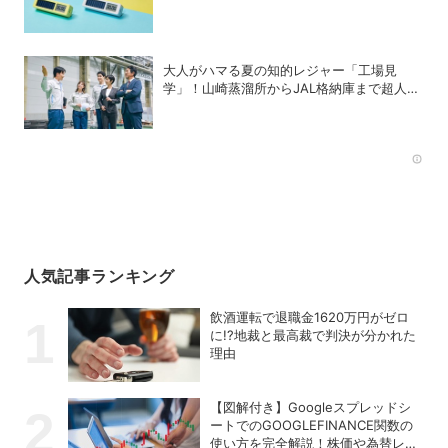
イマー」
大人がハマる夏の知的レジャー「工場見
学」！山崎蒸溜所からJAL格納庫まで超人気
施設の〝予約の取り方〟ガイド
Rec
人気記事ランキング
飲酒運転で退職金1620万円がゼロ
に!?地裁と最高裁で判決が分かれた
理由
【図解付き】Googleスプレッドシ
ートでのGOOGLEFINANCE関数の
使い方を完全解説！株価や為替レー