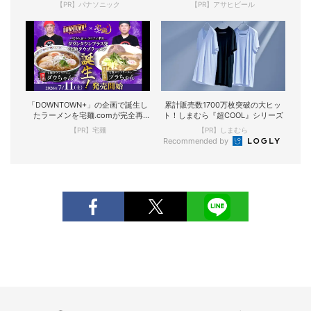
【PR】パナソニック
【PR】アサヒビール
「DOWNTOWN+」の企画で誕生し
累計販売数1700万枚突破の大ヒッ
たラーメンを宅麺.comが完全再
ト！しまむら『超COOL』シリーズ
現！
【PR】宅麺
【PR】しまむら
Recommended by