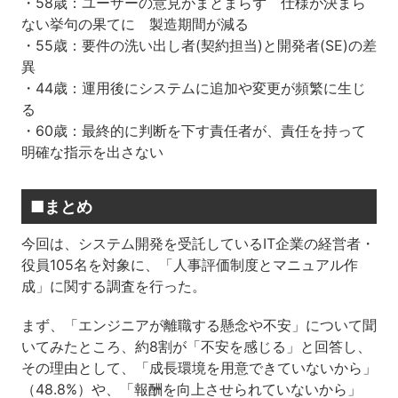
・58歳：ユーザーの意見がまとまらず 仕様が決まら
ない挙句の果てに 製造期間が減る
・55歳：要件の洗い出し者(契約担当)と開発者(SE)の差
異
・44歳：運用後にシステムに追加や変更が頻繁に生じ
る
・60歳：最終的に判断を下す責任者が、責任を持って
明確な指示を出さない
■まとめ
今回は、システム開発を受託しているIT企業の経営者・
役員105名を対象に、「人事評価制度とマニュアル作
成」に関する調査を行った。
まず、「エンジニアが離職する懸念や不安」について聞
いてみたところ、約8割が「不安を感じる」と回答し、
その理由として、「成長環境を用意できていないから」
（48.8%）や、「報酬を向上させられていないから」