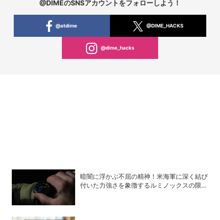
@DIMEのSNSアカウントをフォローしよう！
@atdime
@DIME_HACKS
@dime_hacks
暗闇に浮かぶ不屈の精神！米海軍に深く結び
付いた力強さを象徴するルミノックスの限定
モデル「Navy SEAL 3500 “SEMPER-
FORTIS”」