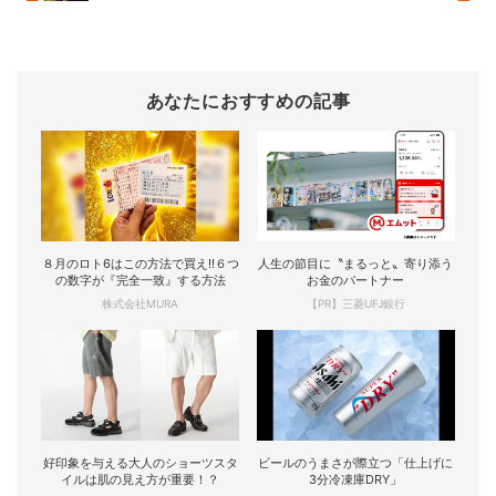
あなたにおすすめの記事
８月のロト6はこの方法で買え!!６つ
人生の節目に〝まるっと〟寄り添う
の数字が『完全一致』する方法
お金のパートナー
株式会社MURA
【PR】三菱UFJ銀行
好印象を与える大人のショーツスタ
ビールのうまさが際立つ「仕上げに
イルは肌の見え方が重要！？
3分冷凍庫DRY」