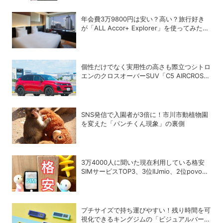
年会費3万9800円は安い？高い？旅行好き
が「ALL Accor+ Explorer」を使ってみたら
予想以上だった
個性だけでなく実用性の高さも際立つシトロ
エンのクロスオーバーSUV「C5 AIRCROSS
HYBRID」
SNS発信で入園者が3倍に！市川市動植物園
を変えた「パンチくん現象」の裏側
3万4000人に聞いた現在利用している格安
SIMサービスTOP3、3位IIJmio、2位povo、
1位は？
プチサイズで持ち運びやすい！残り時間を可
視化できるキングジムの「ビジュアルバータ