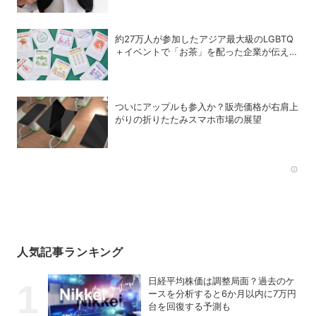
約27万人が参加したアジア最大級のLGBTQ
＋イベントで「お茶」を配った企業が伝えた
かったこととは
ついにアップルも参入か？販売価格が右肩上
がりの折りたたみスマホ市場の展望
Rec
人気記事ランキング
日経平均株価は調整局面？過去のケ
ースを分析すると6か月以内に7万円
台を回復する予測も