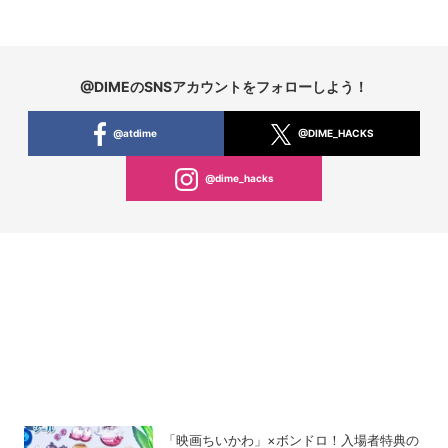
@DIMEのSNSアカウントをフォローしよう！
@atdime
@DIME_HACKS
@dime_hacks
「映画ちいかわ」×ボンドロ！入場者特典の