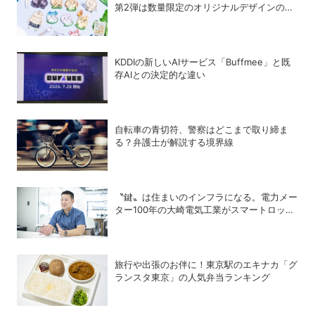
第2弾は数量限定のオリジナルデザインのボ
ンドロに
KDDIの新しいAIサービス「Buffmee」と既
存AIとの決定的な違い
自転車の青切符、警察はどこまで取り締ま
る？弁護士が解説する境界線
〝鍵〟は住まいのインフラになる。電力メー
ター100年の大崎電気工業がスマートロック
「OPELO II」で目指すスマートシティと
は？
旅行や出張のお伴に！東京駅のエキナカ「グ
ランスタ東京」の人気弁当ランキング