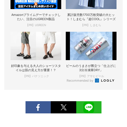
Amazonプライムデーでチェックし
累計販売数1700万枚突破の大ヒッ
たい、注目のUGREEN製品
ト！しまむら『超COOL』シリーズ
【PR】UGREEN
【PR】しまむら
好印象を与える大人のショーツスタ
ビールのうまさが際立つ「仕上げに
イルは肌の見え方が重要！？
3分冷凍庫DRY」
【PR】パナソニック
【PR】アサヒビール
Recommended by