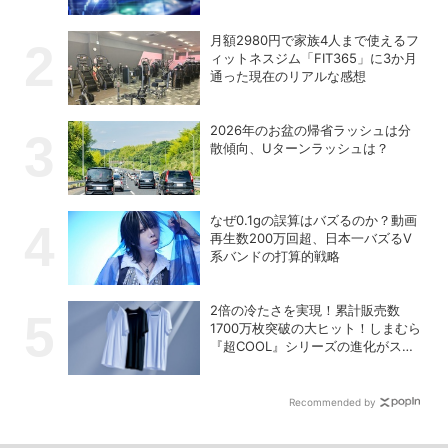
月額2980円で家族4人まで使えるフ
ィットネスジム「FIT365」に3か月
通った現在のリアルな感想
2026年のお盆の帰省ラッシュは分
散傾向、Uターンラッシュは？
なぜ0.1gの誤算はバズるのか？動画
再生数200万回超、日本一バズるV
系バンドの打算的戦略
2倍の冷たさを実現！累計販売数
1700万枚突破の大ヒット！しまむら
『超COOL』シリーズの進化がスゴ
い！【PR】
Recommended by