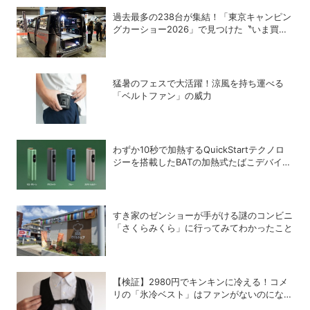
過去最多の238台が集結！「東京キャンピン
グカーショー2026」で見つけた〝いま買う
べき〟注目モデル
猛暑のフェスで大活躍！涼風を持ち運べる
「ベルトファン」の威力
わずか10秒で加熱するQuickStartテクノロ
ジーを搭載したBATの加熱式たばこデバイス
「glo Hyper pro+」
すき家のゼンショーが手がける謎のコンビニ
「さくらみくら」に行ってみてわかったこと
【検証】2980円でキンキンに冷える！コメ
リの「氷冷ベスト」はファンがないのになぜ
涼しくなるのか？