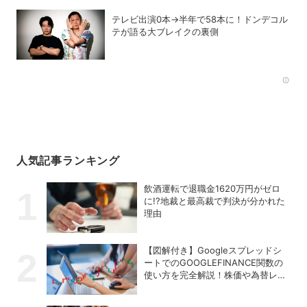
テレビ出演0本→半年で58本に！ドンデコル
テが語る大ブレイクの裏側
Rec
人気記事ランキング
飲酒運転で退職金1620万円がゼロ
に!?地裁と最高裁で判決が分かれた
理由
【図解付き】Googleスプレッドシ
ートでのGOOGLEFINANCE関数の
使い方を完全解説！株価や為替レー
トを自動取得する方法