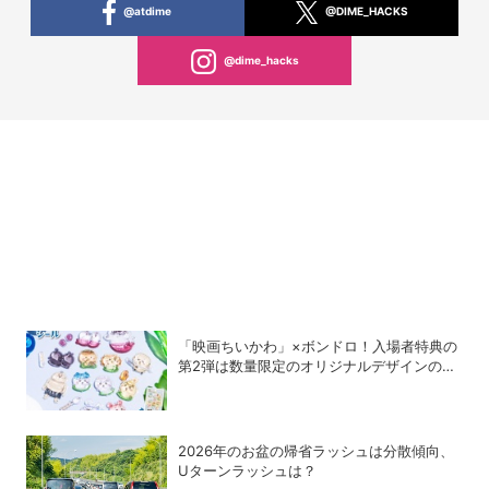
@atdime
@DIME_HACKS
@dime_hacks
「映画ちいかわ」×ボンドロ！入場者特典の
第2弾は数量限定のオリジナルデザインのボ
ンドロに
2026年のお盆の帰省ラッシュは分散傾向、
Uターンラッシュは？