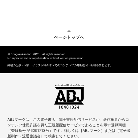
ページトップへ
© Shogakukan Inc. 2026 All rights reserved.
No reproduction or republication without written permission.
掲載の記事・写真・イラスト等のすべてのコンテンツの無断複写・転載を禁じます。
ABJマークは、この電子書店・電子書籍配信サービスが、著作権者からコ
ンテンツ使用許諾を得た正規版配信サービスであることを示す登録商標
（登録番号 第6091713号）です。詳しくは［ABJマーク］または［電子出
版制作・流通協議会］で検索してください。