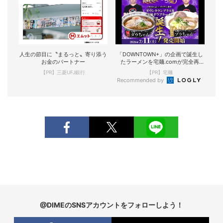
人生の節目に〝まるっと〟寄り添う
「DOWNTOWN+」の企画で誕生し
お金のパートナー
たラーメンを宅麺.comが完全再
現！
【PR】三菱UFJ銀行
【PR】宅麺
Recommended by
@DIMEのSNSアカウントをフォローしよう！