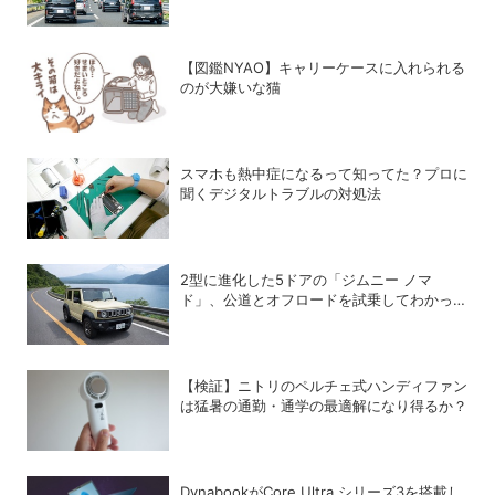
【図鑑NYAO】キャリーケースに入れられる
のが大嫌いな猫
スマホも熱中症になるって知ってた？プロに
聞くデジタルトラブルの対処法
2型に進化した5ドアの「ジムニー ノマ
ド」、公道とオフロードを試乗してわかった
アップデートの全貌
【検証】ニトリのペルチェ式ハンディファン
は猛暑の通勤・通学の最適解になり得るか？
DynabookがCore Ultra シリーズ3を搭載し