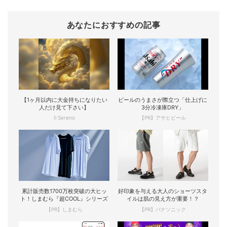
あなたにおすすめの記事
【1ヶ月以内に大金持ちになりたい
ビールのうまさが際立つ「仕上げに
人だけ見て下さい】
3分冷凍庫DRY」
Il Sereno
【PR】アサヒビール
累計販売数1700万枚突破の大ヒッ
好印象を与える大人のショーツスタ
ト！しまむら『超COOL』シリーズ
イルは肌の見え方が重要！？
【PR】しまむら
【PR】パナソニック