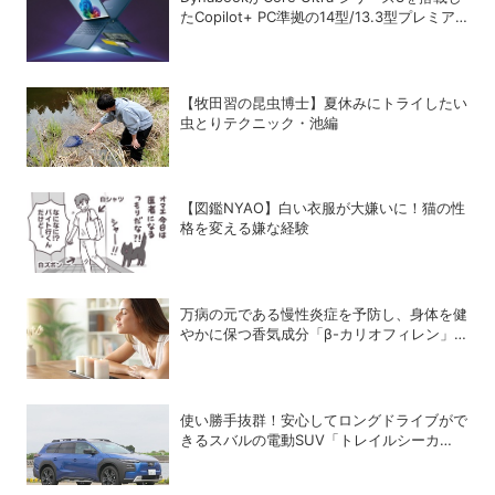
たCopilot+ PC準拠の14型/13.3型プレミア
ムモバイルノートを発売
【牧田習の昆虫博士】夏休みにトライしたい
虫とりテクニック・池編
【図鑑NYAO】白い衣服が大嫌いに！猫の性
格を変える嫌な経験
万病の元である慢性炎症を予防し、身体を健
やかに保つ香気成分「β-カリオフィレン」
とは？
使い勝手抜群！安心してロングドライブがで
きるスバルの電動SUV「トレイルシーカ
ー」の魅力