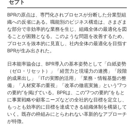
セプト
BPRの原点は、専門化されプロセスが分断した分業型組
織への反省にある。職能別のビジネス構造は、さまざま
な部分で非効率的な業務を生じ、組織全体の最適化を図
ることが困難となる。このような問題を改善するため、
プロセスを抜本的に見直し、社内全体の最適化を目指す
BPRが生み出された。
日本能率協会は、BPR導入の基本姿勢として「白紙姿勢
（ゼロ・リセット）」「経営力と現場力の連携」「段階
的成果出し」「ITの実際的活用」「業務・情報基盤の整
備」「人材変革の重視」「改革の徹底実施」という”7つ
の要約”を掲げている。BPRは、この”7つの要約”をもと
に事業戦略や顧客ニーズなどの全社的な目標を定立し、
もっとも効率的に目標を達成できる組織体制を構築して
いく。既存の枠組みにとらわれない革新的なアプローチ
が特徴。