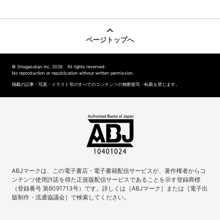
ページトップへ
© Shogakukan Inc. 2026 All rights reserved.
No reproduction or republication without written permission.
掲載の記事・写真・イラスト等のすべてのコンテンツの無断複写・転載を禁じます。
ABJマークは、この電子書店・電子書籍配信サービスが、著作権者からコ
ンテンツ使用許諾を得た正規版配信サービスであることを示す登録商標
（登録番号 第6091713号）です。詳しくは［ABJマーク］または［電子出
版制作・流通協議会］で検索してください。