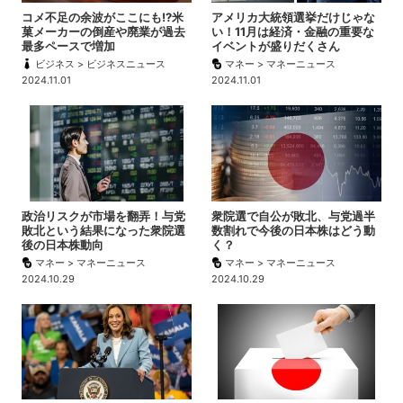
コメ不足の余波がここにも!?米
アメリカ大統領選挙だけじゃな
菓メーカーの倒産や廃業が過去
い！11月は経済・金融の重要な
最多ペースで増加
イベントが盛りだくさん
ビジネス > ビジネスニュース
マネー > マネーニュース
2024.11.01
2024.11.01
政治リスクが市場を翻弄！与党
衆院選で自公が敗北、与党過半
敗北という結果になった衆院選
数割れで今後の日本株はどう動
後の日本株動向
く？
マネー > マネーニュース
マネー > マネーニュース
2024.10.29
2024.10.29