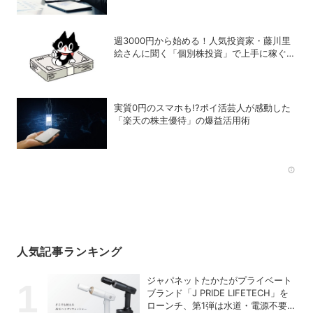
週3000円から始める！人気投資家・藤川里
絵さんに聞く「個別株投資」で上手に稼ぐヒ
ント
実質0円のスマホも!?ポイ活芸人が感動した
「楽天の株主優待」の爆益活用術
Rec
人気記事ランキング
ジャパネットたかたがプライベート
ブランド「J PRIDE LIFETECH」を
ローンチ、第1弾は水道・電源不要