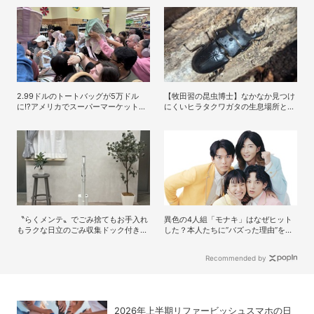
2.99ドルのトートバッグが5万ドル
【牧田習の昆虫博士】なかなか見つけ
に!?アメリカでスーパーマーケットの
にくいヒラタクワガタの生息場所と採
限定グッズが争奪戦に
集方法
〝らくメンテ〟でごみ捨てもお手入れ
異色の4人組「モナキ」はなぜヒット
もラクな日立のごみ収集ドック付きク
した？本人たちに”バズった理由”を聞
リーナー「らくメンテスティック」
いてみた
Recommended by
2026年上半期リファービッシュスマホの日