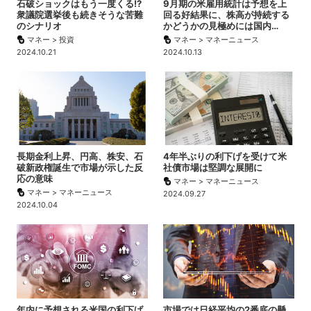
石破ショックはもう一度くる!?
9月期の米雇用統計は予想を上
衆議院選挙後も続きそうな苦難
回る好結果に、株高が持続する
のシナリオ
かどうかの見極めには国内…
マネー > 投資
マネー > マネーニュース
2024.10.21
2024.10.13
長期金利上昇、円高、株安、石
4年半ぶりの利下げを受けて米
破新政権誕生で市場が示した反
社債市場は堅調な展開に
応の意味
マネー > マネーニュース
マネー > マネーニュース
2024.09.27
2024.10.04
年内に予想される米国の利下げ
市場では日経平均の2番底の懸