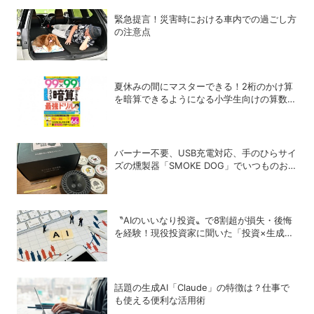
緊急提言！災害時における車内での過ごし方
の注意点
夏休みの間にマスターできる！2桁のかけ算
を暗算できるようになる小学生向けの算数ド
リル
バーナー不要、USB充電対応、手のひらサイ
ズの燻製器「SMOKE DOG」でいつものお
つまみが劇的に美味しくなった！
〝AIのいいなり投資〟で8割超が損失・後悔
を経験！現役投資家に聞いた「投資×生成
AI」の正解と不正解
話題の生成AI「Claude」の特徴は？仕事で
も使える便利な活用術