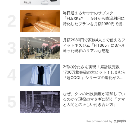
の充電式高圧洗浄機
毎日通えるサウナのサブスク
「FLEXKEY」、9月から銭湯利用に
特化したプランを月額1980円で提供
開始
月額2980円で家族4人まで使えるフ
ィットネスジム「FIT365」に3か月
通った現在のリアルな感想
2倍の冷たさを実現！累計販売数
1700万枚突破の大ヒット！しまむら
『超COOL』シリーズの進化がスゴ
い！【PR】
なぜ、クマの出没頻度が増加してい
るのか？現役のマタギに聞く「クマ
と人間との正しい付き合い方」
Recommended by