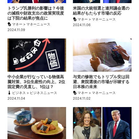
トランプ氏勝利の影響は？今後
米国の大統領選と連邦議会選の
の減税や財政支出の政策実現度
結果がもたらす市場の反応
は下院の結果が焦点に
マネー > マネーニュース
マネー > マネーニュース
2024.11.06
2024.11.09
中小企業が行なっている物価高
与党の惨敗でもトリプル安は回
騰対策、3位生産性の向上、2位
避、衆院選後の市場が示唆する
固定費の見直し、1位は？
日本株の未来
ビジネス > ビジネスニュース
マネー > マネーニュース
2024.11.04
2024.11.02