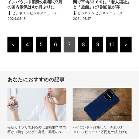
インバウンド消費の影響で7月
間で平均33.6％に「老人福祉」
の国内景気は4か月ぶりに…
と「旅館」は7割前後が存…
ビジネス > ビジネスニュース
ビジネス > ビジネスニュース
2024.08.18
2024.08.17
<
4
5
6
7
8
9
10
>
あなたにおすすめの記事
毎朝カミソリで剃るのは逆効果!? 専門
ハイエンドへ昇格した「AQUOS
医が指摘するヒゲ・鼻毛・耳毛のNG
R11」レビュー！5万円超の値上げも納
ケア
得の完成度