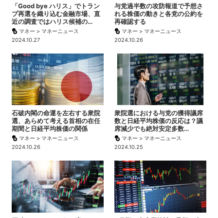
「Good bye ハリス」でトラン
与党過半数の攻防報道で予想さ
プ再選を織り込む金融市場、直
れる株価の動きと各党の公約を
近の調査ではハリス候補の…
再確認する
マネー > マネーニュース
マネー > マネーニュース
2024.10.27
2024.10.26
石破内閣の命運を左右する衆院
衆院選における与党の獲得議席
選、あらめて考える首相の在任
数と日経平均株価の反応は？議
期間と日経平均株価の関係
席減少でも絶対安定多数…
マネー > マネーニュース
マネー > マネーニュース
2024.10.26
2024.10.25