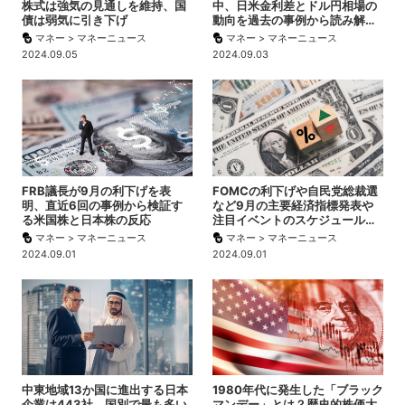
株式は強気の見通しを維持、国
中、日米金利差とドル円相場の
債は弱気に引き下げ
動向を過去の事例から読み解…
マネー > マネーニュース
マネー > マネーニュース
2024.09.05
2024.09.03
FRB議長が9月の利下げを表
FOMCの利下げや自民党総裁選
明、直近6回の事例から検証す
など9月の主要経済指標発表や
る米国株と日本株の反応
注目イベントのスケジュール…
マネー > マネーニュース
マネー > マネーニュース
2024.09.01
2024.09.01
中東地域13か国に進出する日本
1980年代に発生した「ブラック
企業は443社、国別で最も多い
マンデー」とは？歴史的株価大