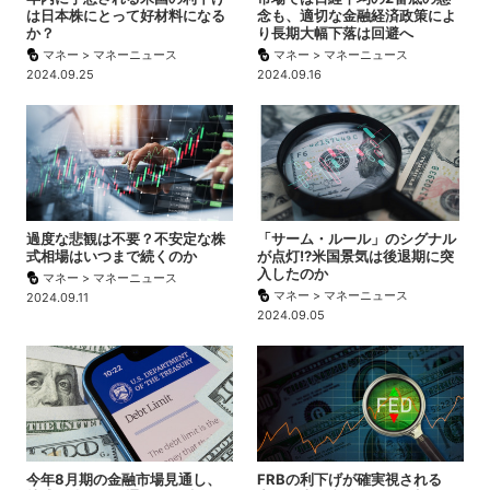
は日本株にとって好材料になる
念も、適切な金融経済政策によ
か？
り長期大幅下落は回避へ
マネー > マネーニュース
マネー > マネーニュース
2024.09.25
2024.09.16
過度な悲観は不要？不安定な株
「サーム・ルール」のシグナル
式相場はいつまで続くのか
が点灯!?米国景気は後退期に突
入したのか
マネー > マネーニュース
マネー > マネーニュース
2024.09.11
2024.09.05
今年8月期の金融市場見通し、
FRBの利下げが確実視される