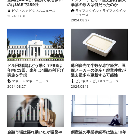
のはUAEで289社
暴落の原因は何だったのか
ビジネス > ビジネスニュース
ライフスタイル > ライフスタイル
ニュース
2024.08.31
2024.08.27
ドル円相場はどう動く？FRBは
薄利多売で半数が赤字経営、豆
年内に3回、来年は4回の利下げ
腐メーカーの倒産と廃業件数が
実施を予想
過去最多を更新する可能性
マネー > マネーニュース
ビジネス > ビジネスニュース
2024.08.27
2024.08.18
金融市場は揺れ動いたが猛暑や
倒産後の事業存続率は過去10年