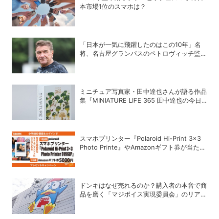
本市場1位のスマホは？
「日本が一気に飛躍したのはこの10年」名
将、名古屋グランパスのペトロヴィッチ監督
が考える日本の進化と課題
ミニチュア写真家・田中達也さんが語る作品
集『MINIATURE LIFE 365 田中達也の今日
の1枚』誕生秘話
スマホプリンター『Polaroid Hi-Print 3×3
Photo Printe』やAmazonギフト券が当た
る！プレゼントキャンペーンがスタート【8
月26日締切】
ドンキはなぜ売れるのか？購入者の本音で商
品を磨く「マジボイス実現委員会」のリアル
な会議に潜入