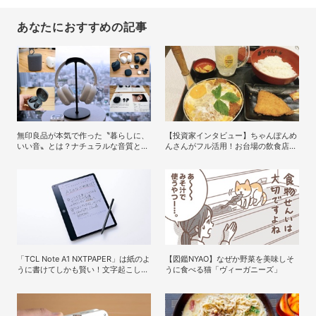
あなたにおすすめの記事
無印良品が本気で作った〝暮らしに、
【投資家インタビュー】ちゃんぽんめ
いい音〟とは？ナチュラルな音質と手
んさんがフル活用！お台場の飲食店で
頃な価格を追求したオーディオデバイ
使える株主優待銘柄まとめ
ス5選
「TCL Note A1 NXTPAPER」は紙のよ
【図鑑NYAO】なぜか野菜を美味しそ
うに書けてしかも賢い！文字起こしも
うに食べる猫「ヴィーガニーズ」
要約もできるAIタブレットを試してみ
た