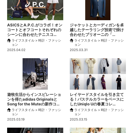
ASICSとA.P.C.がコラボ！オン
ジャケットとカーディガンを卓
コートとオフコートそれぞれの
越したテーラリング技術で掛け
シーンに合わせたテニスコ…
合わせたブリオーニの「…
ライフスタイル > 時計・ファッシ
ライフスタイル > 時計・ファッシ
ョン
ョン
2025.04.02
2025.03.31
遊牧生活からインスピレーショ
レイヤードスタイルを引き立て
ンを得たadidas Originalsと
る！パステルカラーをベースに
Song for the Muteの新作コ…
したUniqlo Uの春夏コレ…
ライフスタイル > 時計・ファッシ
ライフスタイル > 時計・ファッシ
ョン
ョン
2025.03.19
2025.03.15