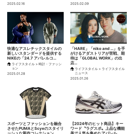
2025.02.16
2025.02.09
快適なアスレチックスタイルの
「HARE」「niko and …」を手
新しいスタンダードを提供する
がけるアダストリアが苦戦、期
NIKEの「24.7 アパレルコ…
待は「GLOBAL WORK」の出
店…
ライフスタイル > 時計・ファッシ
ョン
ライフスタイル > ライフスタイル
ニュース
2025.01.28
2025.01.26
スポーツとファッションを融合
【2024年のヒット商品】キー
させたPUMAとScyeのスタイリ
ワード〝ラグスポ〟上品な機能
ッシュな新作コレクション
美で人気を集めたアパレル…