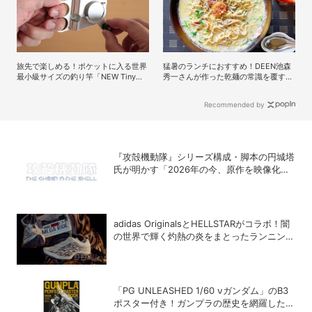
旅先で楽しめる！ポケットに入る世界
猛暑のランチにおすすめ！DEEN池森
最小級サイズの釣り竿「NEW Tiny
秀一さんが作った乾麺の常識を覆す創
Reel」を試してみた
作蕎麦レシピ
Recommended by
『攻殻機動隊』シリーズ構成・脚本の円城塔
氏が明かす「2026年の今、原作を映像化す
る意味」
adidas OriginalsとHELLSTARがコラボ！闇
の世界で輝く灼熱の炎をまとったランニング
シューズ「MEGARIDE S2」
「PG UNLEASHED 1/60 νガンダム」のB3
ポスター付き！ガンプラの歴史を網羅した超