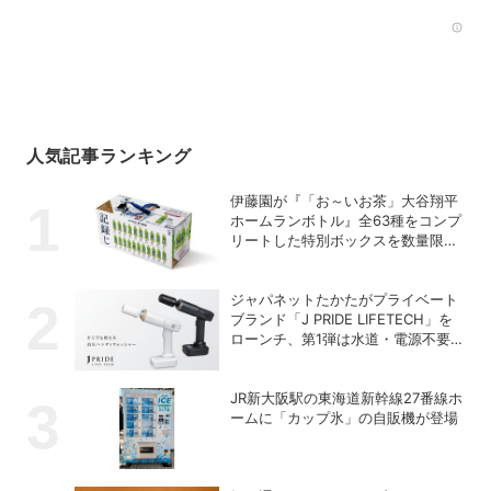
Rec
人気記事ランキング
伊藤園が『「お～いお茶」大谷翔平
ホームランボトル』全63種をコンプ
リートした特別ボックスを数量限定
で販売
ジャパネットたかたがプライベート
ブランド「J PRIDE LIFETECH」を
ローンチ、第1弾は水道・電源不要
の充電式高圧洗浄機
JR新大阪駅の東海道新幹線27番線ホ
ームに「カップ氷」の自販機が登場