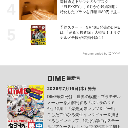
毎日通えるサウナのサブスク
「FLEXKEY」、9月から銭湯利用に
特化したプランを月額1980円で提供
開始
予約スタート！9月16日発売のDIME
は 「踊る大捜査線」大特集！オリジ
ナルメモ帳が特別付録に！
Recommended by
最新号
2026年7月16日(木) 発売
DIME最新号は、世界の模型・プラモデル
メーカーを大解剖する「ボクラのタミ
ヤ」特集！『爆走兄弟レッツ＆ゴー!!』
こしたてつひろ先生インタビュー＆描き
下ろしピンナップ、特別付録にはスチー
ルギアケースも！さらに2026年上半期ト