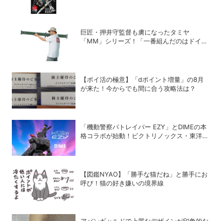
保存版「GUNPLA PERFECT MASTER
BOOK」発売中
巨匠・押井守監督も虜になったタミヤ
「MM」シリーズ！「一番組んだのはドイツ
軍の『IV号戦車』」と思い出をDIME最新号
で語る
【ポイ活の極意】「dポイント増量」の8月
が来た！今からでも間に合う攻略法は？
「機動警察パトレイバー EZY」とDIMEの本
格コラボが始動！ビクトリノックス・東洋ス
チール・WILDTHINGS・空調服®との限定ア
イテムついに公開
【図鑑NYAO】「勝手な猫だね」と勝手にお
呼び！猫の好き嫌いの境界線