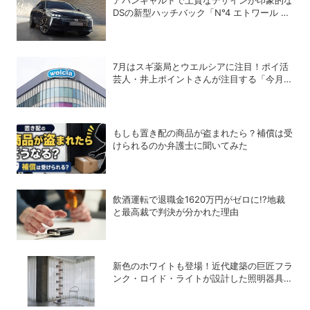
アバンギャルドで上質なデザインが印象的な
DSの新型ハッチバック「N°4 エトワール ハ
イブリッド」
7月はスギ薬局とウエルシアに注目！ポイ活
芸人・井上ポイントさんが注目する「今月の
ポイ活ハック」
もしも置き配の商品が盗まれたら？補償は受
けられるのか弁護士に聞いてみた
飲酒運転で退職金1620万円がゼロに!?地裁
と最高裁で判決が分かれた理由
新色のホワイトも登場！近代建築の巨匠フラ
ンク・ロイド・ライトが設計した照明器具の
復刻シリーズ「TALIESIN」