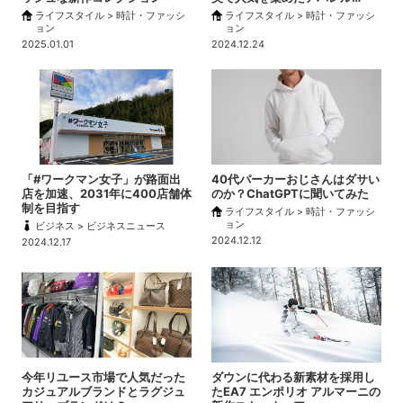
ライフスタイル > 時計・ファッシ
ライフスタイル > 時計・ファッシ
ョン
ョン
2025.01.01
2024.12.24
「#ワークマン女子」が路面出
40代パーカーおじさんはダサい
店を加速、2031年に400店舗体
のか？ChatGPTに聞いてみた
制を目指す
ライフスタイル > 時計・ファッシ
ョン
ビジネス > ビジネスニュース
2024.12.12
2024.12.17
今年リユース市場で人気だった
ダウンに代わる新素材を採用し
カジュアルブランドとラグジュ
たEA7 エンポリオ アルマーニの