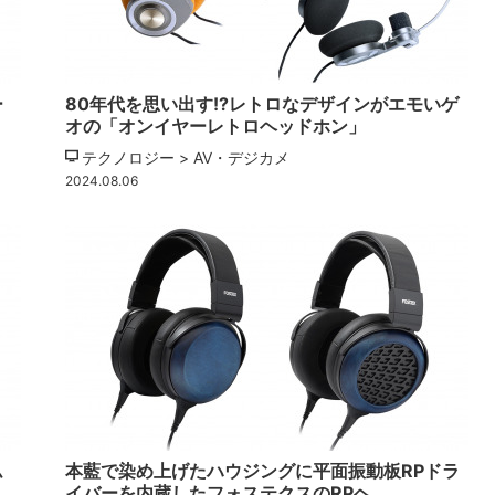
ー
80年代を思い出す!?レトロなデザインがエモいゲ
オの「オンイヤーレトロヘッドホン」
テクノロジー > AV・デジカメ
2024.08.06
ム
本藍で染め上げたハウジングに平面振動板RPドラ
イバーを内蔵したフォステクスのRPヘ…