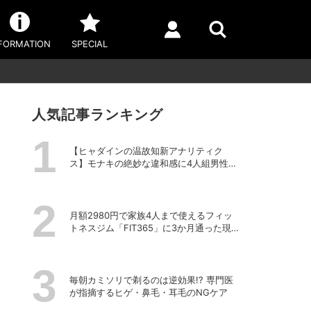
FORMATION
SPECIAL
人気記事ランキング
【ヒャダインの温故知新アナリティク
ス】モナキの絶妙な違和感に4人組男性グ
ループの歴史を振り返る
月額2980円で家族4人まで使えるフィッ
トネスジム「FIT365」に3か月通った現在
のリアルな感想
毎朝カミソリで剃るのは逆効果!? 専門医
が指摘するヒゲ・鼻毛・耳毛のNGケア