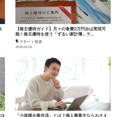
始
【株主優待ガイド】月々の食費2万円台は実現可
能！株主優待を使う「ずるい家計簿」テ…
マネー > 投資
2026.02.19
の3
「小規模企業共済」とは？個人事業主ならおさえ