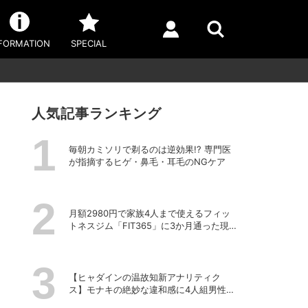
FORMATION
SPECIAL
人気記事ランキング
毎朝カミソリで剃るのは逆効果!? 専門医
が指摘するヒゲ・鼻毛・耳毛のNGケア
月額2980円で家族4人まで使えるフィッ
トネスジム「FIT365」に3か月通った現在
のリアルな感想
【ヒャダインの温故知新アナリティク
ス】モナキの絶妙な違和感に4人組男性グ
ループの歴史を振り返る