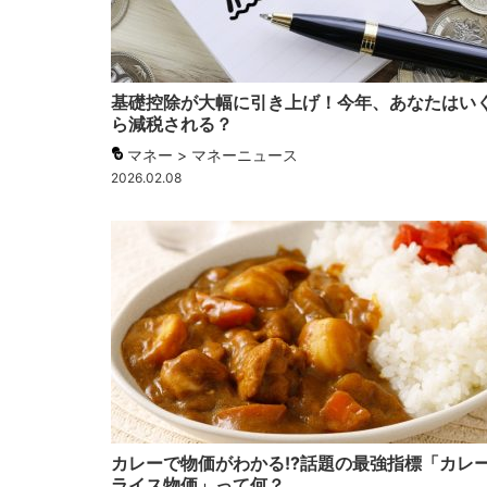
基礎控除が大幅に引き上げ！今年、あなたはい
ら減税される？
マネー > マネーニュース
2026.02.08
カレーで物価がわかる!?話題の最強指標「カレ
ライス物価」って何？