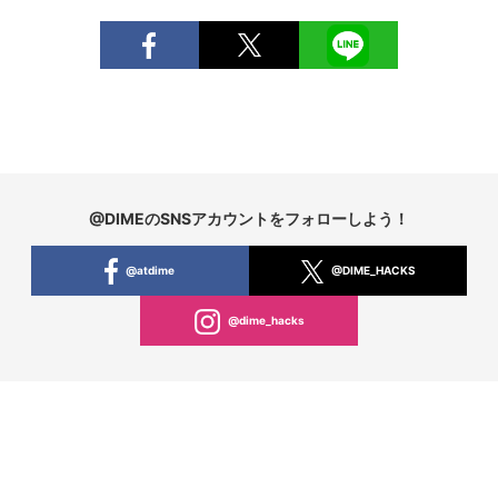
@DIMEのSNSアカウントをフォローしよう！
@atdime
@DIME_HACKS
@dime_hacks