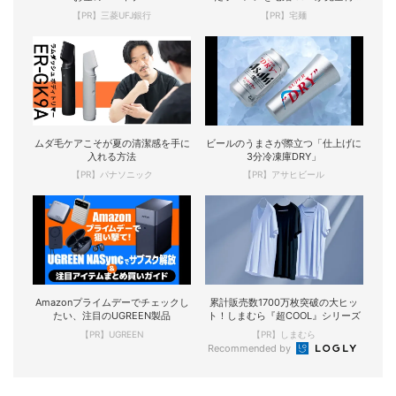
現！
【PR】三菱UFJ銀行
【PR】宅麺
ムダ毛ケアこそが夏の清潔感を手に
ビールのうまさが際立つ「仕上げに
入れる方法
3分冷凍庫DRY」
【PR】パナソニック
【PR】アサヒビール
Amazonプライムデーでチェックし
累計販売数1700万枚突破の大ヒッ
たい、注目のUGREEN製品
ト！しまむら『超COOL』シリーズ
【PR】UGREEN
【PR】しまむら
Recommended by