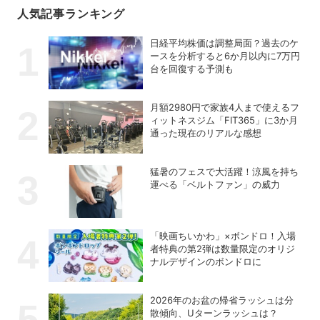
人気記事ランキング
日経平均株価は調整局面？過去のケ
ースを分析すると6か月以内に7万円
台を回復する予測も
月額2980円で家族4人まで使えるフ
ィットネスジム「FIT365」に3か月
通った現在のリアルな感想
猛暑のフェスで大活躍！涼風を持ち
運べる「ベルトファン」の威力
「映画ちいかわ」×ボンドロ！入場
者特典の第2弾は数量限定のオリジ
ナルデザインのボンドロに
2026年のお盆の帰省ラッシュは分
散傾向、Uターンラッシュは？