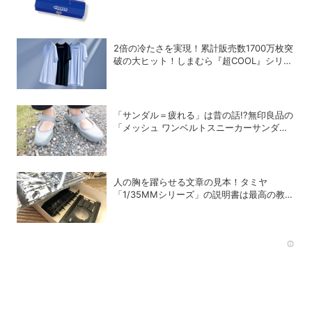
ルGEARケースを徹底解剖
2倍の冷たさを実現！累計販売数1700万枚突
破の大ヒット！しまむら『超COOL』シリー
ズの進化がスゴい！【PR】
「サンダル＝疲れる」は昔の話!?無印良品の
「メッシュ ワンベルトスニーカーサンダ
ル」が快適すぎて手放せない！
人の胸を躍らせる文章の見本！タミヤ
「1/35MMシリーズ」の説明書は最高の教科
書だった
Rec