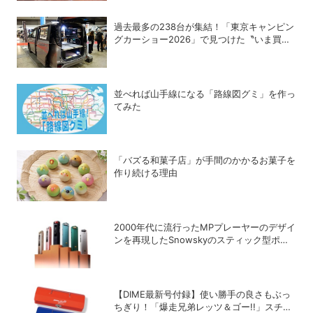
過去最多の238台が集結！「東京キャンピン
グカーショー2026」で見つけた〝いま買う
べき〟注目モデル
並べれば山手線になる「路線図グミ」を作っ
てみた
「バズる和菓子店」が手間のかかるお菓子を
作り続ける理由
2000年代に流行ったMPプレーヤーのデザイ
ンを再現したSnowskyのスティック型ポー
タブルオーディオプレーヤー「ECHO
NANO」
【DIME最新号付録】使い勝手の良さもぶっ
ちぎり！「爆走兄弟レッツ＆ゴー!!」スチー