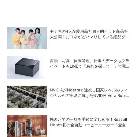
モナキの4人が愛用品と個人的ヒット商品を
大公開！おヨネがどハマりしている絶品グル
メって？
書類、写真、体調管理、仕事のデータもプラ
イベートもLINEで「あれを探して！」で完
結する時代へ
NVIDIAがNoetraと連携し国家レベルのフィ
ジカルAIの実現に向けたNVIDIA Vera Rubin
AIファクトリーを構築へ、経済産業省や国内
主要企業が支援
挽きたての一杯を手軽に楽しめる！Russell
Hobbs初の全自動コーヒーメーカー「全自
動カフェドリップ」が登場