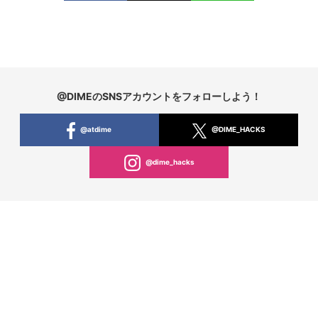
@DIMEのSNSアカウントをフォローしよう！
@atdime
@DIME_HACKS
@dime_hacks