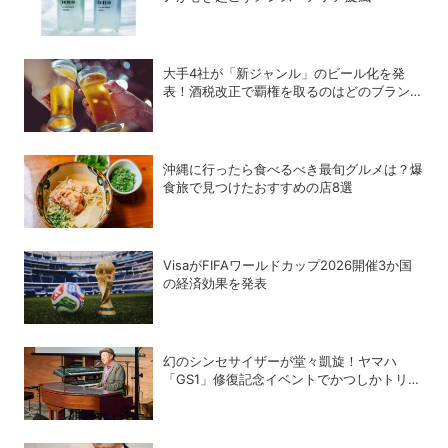
大手4社が「新ジャンル」のビール化を発
表！酒税改正で覇権を取るのはどのブランド
か？
沖縄に行ったら食べるべき最旬グルメは？爆
食旅で見つけたおすすめの店8選
VisaがFIFAワールドカップ2026開催3か国
の経済効果を発表
幻のシンセサイザーが堂々凱旋！ヤマハ
「GS1」修復記念イベントでかつしかトリオ
の向谷実さんが胸熱トーク