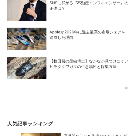
SNSに群がる〝不動産インフルエンサー〟の
正体は？
Appleが2026年に過去最⾼の市場シェアを
達成した理由
【牧田習の昆虫博士】なかなか見つけにくい
ヒラタクワガタの生息場所と採集方法
Rec
人気記事ランキング
高品質なラベル作成ができるキング