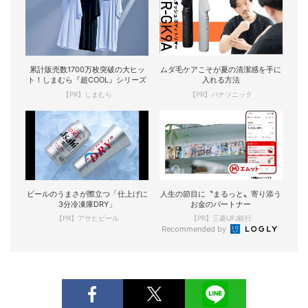
累計販売数1700万枚突破の大ヒッ
ムダ毛ケアこそが夏の清潔感を手に
ト！しまむら『超COOL』シリーズ
入れる方法
【PR】しまむら
【PR】パナソニック
ビールのうまさが際立つ「仕上げに
人生の節目に〝まるっと〟寄り添う
3分冷凍庫DRY」
お金のパートナー
【PR】アサヒビール
【PR】三菱UFJ銀行
Recommended by