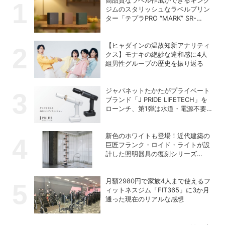
ジムのスタリッシュなラベルプリン
ター「テプラPRO “MARK” SR-
MK2」
【ヒャダインの温故知新アナリティ
クス】モナキの絶妙な違和感に4人
組男性グループの歴史を振り返る
ジャパネットたかたがプライベート
ブランド「J PRIDE LIFETECH」を
ローンチ、第1弾は水道・電源不要
の充電式高圧洗浄機
新色のホワイトも登場！近代建築の
巨匠フランク・ロイド・ライトが設
計した照明器具の復刻シリーズ
「TALIESIN」
月額2980円で家族4人まで使えるフ
ィットネスジム「FIT365」に3か月
通った現在のリアルな感想