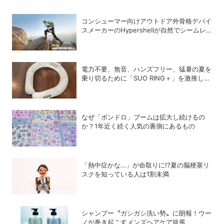
コンシューマー向けアウトドア外骨格デバイ
スメーカーのHypershellが自然でシームレ
スな近未来の歩行体験を実現する新製品を発
売
電力不要、無音、ハンズフリー、猛暑の夏を
乗り切るために「SUO RING＋」を激推しし
たい理由
なぜ「ボンドロ」ブームは拡大し続けるの
か？1年近く続く人気の裏側にあるもの
「熱中症かな…」が命取りに!?夏の脳梗塞リ
スクを知っている人は1割未満
シャンプー〝ガシガシ洗い勢〟に朗報！ウー
ノが巻き起こすメンズヘアケア旋風