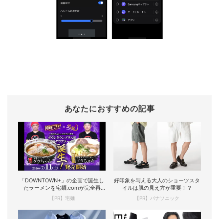
あなたにおすすめの記事
「DOWNTOWN+」の企画で誕生し
好印象を与える大人のショーツスタ
たラーメンを宅麺.comが完全再
イルは肌の見え方が重要！？
現！
【PR】宅麺
【PR】パナソニック