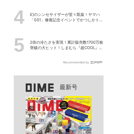
幻のシンセサイザーが堂々凱旋！ヤマハ
「GS1」修復記念イベントでかつしかトリ
オの向谷実さんが胸熱トーク
2倍の冷たさを実現！累計販売数1700万枚
突破の大ヒット！しまむら『超COOL』シ
リーズの進化がスゴい！【PR】
Recommended by
最新号