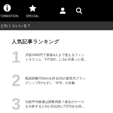
FORMATION
SPECIAL
はどれくらいいる？
人気記事ランキング
月額2980円で家族4人まで使えるフィッ
トネスジム「FIT365」に3か月通った現在
のリアルな感想
航続距離750kmを誇るDSの新世代フラッ
グシップEVセダン「N°8」の全貌
日経平均株価は調整局面？過去のケース
を分析すると6か月以内に7万円台を回復
する予測も