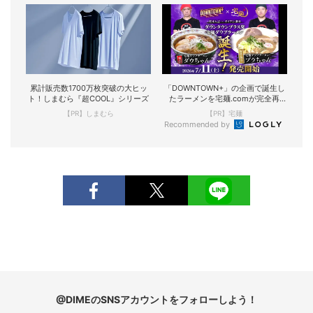
累計販売数1700万枚突破の大ヒッ
「DOWNTOWN+」の企画で誕生し
ト！しまむら『超COOL』シリーズ
たラーメンを宅麺.comが完全再
現！
【PR】しまむら
【PR】宅麺
Recommended by
@DIMEのSNSアカウントをフォローしよう！