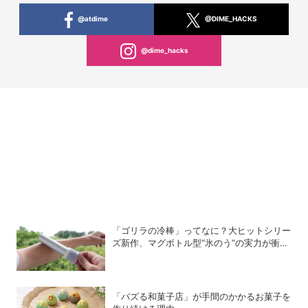
@atdime
@DIME_HACKS
@dime_hacks
「ゴリラの冷棒」ってなに？大ヒットシリー
ズ新作、マグボトル型“氷のう”の実力が衝撃
的だった
「バズる和菓子店」が手間のかかるお菓子を