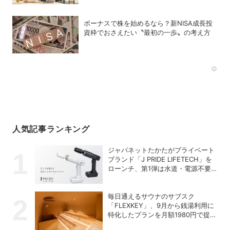
ボーナスで株を始めるなら？新NISA成長投
資枠でおさえたい〝最初の一歩〟の考え方
Rec
人気記事ランキング
ジャパネットたかたがプライベート
ブランド「J PRIDE LIFETECH」を
ローンチ、第1弾は水道・電源不要
の充電式高圧洗浄機
毎日通えるサウナのサブスク
「FLEXKEY」、9月から銭湯利用に
特化したプランを月額1980円で提供
開始