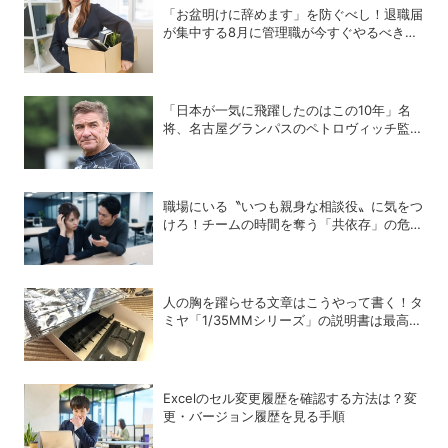
「お盆明けに辞めます」を防ぐべし！退職届
が集中する8月に管理職が今すぐやるべき対
策
「日本が一気に飛躍したのはこの10年」名
将、名古屋グランパスのペトロヴィッチ監督
が考える日本の進化と課題
職場にいる〝いつも親身な相談役〟に気をつ
けろ！チームの時間を奪う「共依存」の危険
な罠
人の胸を躍らせる文章はこうやって書く！タ
ミヤ「1/35MMシリーズ」の説明書は最高の
教科書だ
Excelのセル変更履歴を確認する方法は？変
更・バージョン履歴を見る手順