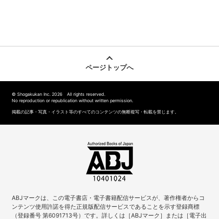
ページトップへ
© Shogakukan Inc. 2026 All rights reserved.
No reproduction or republication without written permission.
掲載の記事・写真・イラスト等のすべてのコンテンツの無断複写・転載を禁じます。
ABJマークは、この電子書店・電子書籍配信サービスが、著作権者からコ
ンテンツ使用許諾を得た正規版配信サービスであることを示す登録商標
（登録番号 第6091713号）です。詳しくは［ABJマーク］または［電子出