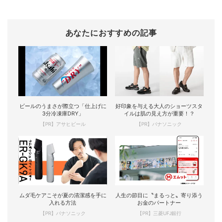
あなたにおすすめの記事
ビールのうまさが際立つ「仕上げに
好印象を与える大人のショーツスタ
3分冷凍庫DRY」
イルは肌の見え方が重要！？
【PR】アサヒビール
【PR】パナソニック
ムダ毛ケアこそが夏の清潔感を手に
人生の節目に〝まるっと〟寄り添う
入れる方法
お金のパートナー
【PR】パナソニック
【PR】三菱UFJ銀行