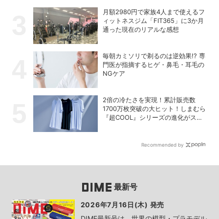
月額2980円で家族4人まで使えるフ
ィットネスジム「FIT365」に3か月
通った現在のリアルな感想
毎朝カミソリで剃るのは逆効果!? 専
門医が指摘するヒゲ・鼻毛・耳毛の
NGケア
2倍の冷たさを実現！累計販売数
1700万枚突破の大ヒット！しまむら
『超COOL』シリーズの進化がスゴ
い！【PR】
Recommended by
最新号
2026年7月16日(木) 発売
DIME最新号は、世界の模型・プラモデル