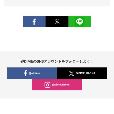
@DIMEのSNSアカウントをフォローしよう！
@atdime
@DIME_HACKS
@dime_hacks