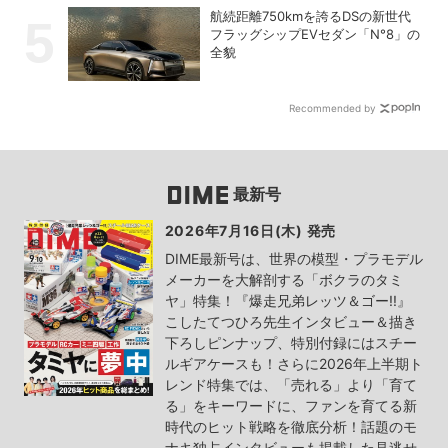
航続距離750kmを誇るDSの新世代
フラッグシップEVセダン「N°8」の
全貌
Recommended by
最新号
2026年7月16日(木) 発売
DIME最新号は、世界の模型・プラモデル
メーカーを大解剖する「ボクラのタミ
ヤ」特集！『爆走兄弟レッツ＆ゴー!!』
こしたてつひろ先生インタビュー＆描き
下ろしピンナップ、特別付録にはスチー
ルギアケースも！さらに2026年上半期ト
レンド特集では、「売れる」より「育て
る」をキーワードに、ファンを育てる新
時代のヒット戦略を徹底分析！話題のモ
ナキ独占インタビューも掲載した見逃せ