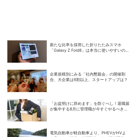
新たな比率を採用した折りたたみスマホ
「Galaxy Z Fold8」は本当に使いやすいの
か？
企業規模別にみる「社内懇親会」の開催割
合、大企業は6割以上、スタートアップは？
「お盆明けに辞めます」を防ぐべし！退職届
が集中する8月に管理職が今すぐやるべき対
策
電気自動車が軽自動車より、PHEVがHVよ