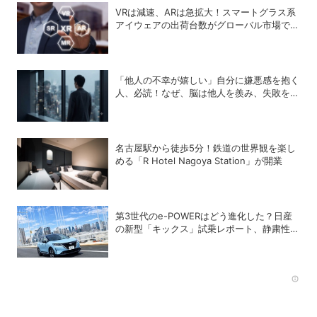
VRは減速、ARは急拡大！スマートグラス系
アイウェアの出荷台数がグローバル市場で急
成長
「他人の不幸が嬉しい」自分に嫌悪感を抱く
人、必読！なぜ、脳は他人を羨み、失敗を喜
ぶのか？
名古屋駅から徒歩5分！鉄道の世界観を楽し
める「R Hotel Nagoya Station」が開業
第3世代のe-POWERはどう進化した？日産
の新型「キックス」試乗レポート、静粛性・
燃費・乗り心地を検証
Rec