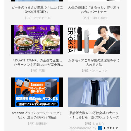
ビールのうまさが際立つ「仕上げに
人生の節目に〝まるっと〟寄り添う
3分冷凍庫DRY」
お金のパートナー
【PR】アサヒビール
【PR】三菱UFJ銀行
「DOWNTOWN+」の企画で誕生し
ムダ毛ケアこそが夏の清潔感を手に
たラーメンを宅麺.comが完全再
入れる方法
現！
【PR】宅麺
【PR】パナソニック
Amazonプライムデーでチェックし
累計販売数1700万枚突破の大ヒッ
たい、注目のUGREEN製品
ト！しまむら『超COOL』シリーズ
【PR】UGREEN
【PR】しまむら
Recommended by