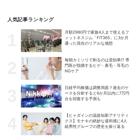
人気記事ランキング
月額2980円で家族4人まで使えるフ
ィットネスジム「FIT365」に3か月
通った現在のリアルな感想
毎朝カミソリで剃るのは逆効果!? 専
門医が指摘するヒゲ・鼻毛・耳毛の
NGケア
日経平均株価は調整局面？過去のケ
ースを分析すると6か月以内に7万円
台を回復する予測も
【ヒャダインの温故知新アナリティ
クス】モナキの絶妙な違和感に4人
組男性グループの歴史を振り返る