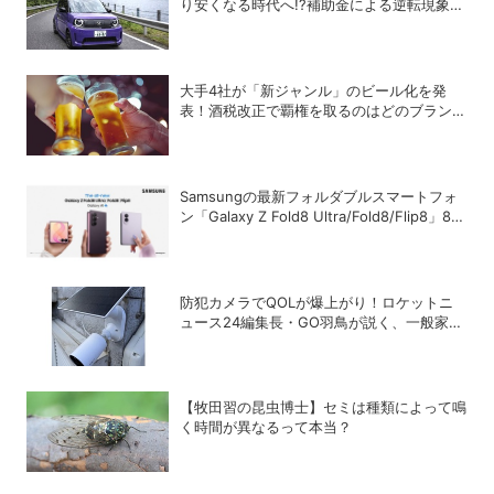
り安くなる時代へ!?補助金による逆転現象に
感じる違和感
大手4社が「新ジャンル」のビール化を発
表！酒税改正で覇権を取るのはどのブランド
か？
Samsungの最新フォルダブルスマートフォ
ン「Galaxy Z Fold8 Ultra/Fold8/Flip8」8月
7日に発売
防犯カメラでQOLが爆上がり！ロケットニ
ュース24編集長・GO羽鳥が説く、一般家庭
こそ「防犯カメラ」をつけるべき理由
【牧田習の昆虫博士】セミは種類によって鳴
く時間が異なるって本当？