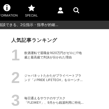
FORMATION
SPECIAL
相談できる、2位指示・指導が的確…
人気記事ランキング
飲酒運転で退職金1620万円がゼロに!?地
裁と最高裁で判決が分かれた理由
ジャパネットたかたがプライベートブラ
ンド「J PRIDE LIFETECH」をローンチ、
第1弾は水道・電源不要の充電式高圧洗浄
機
毎日通えるサウナのサブスク
「FLEXKEY」、9月から銭湯利用に特化し
たプランを月額1980円で提供開始