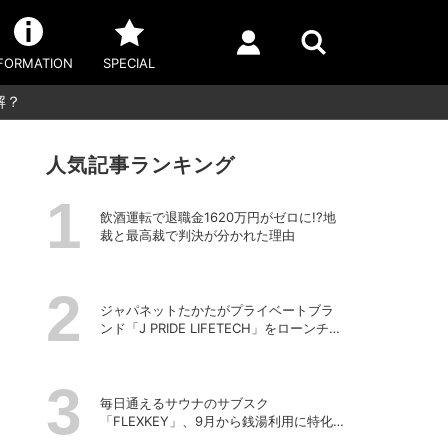
FORMATION
SPECIAL
解？
人気記事ランキング
飲酒運転で退職金1620万円がゼロに!?地
裁と最高裁で判決が分かれた理由
ジャパネットたかたがプライベートブラ
ンド「J PRIDE LIFETECH」をローンチ、
第1弾は水道・電源不要の充電式高圧洗浄
機
毎日通えるサウナのサブスク
「FLEXKEY」、9月から銭湯利用に特化し
たプランを月額1980円で提供開始