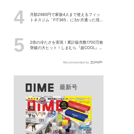
月額2980円で家族4人まで使えるフィッ
トネスジム「FIT365」に3か月通った現在
のリアルな感想
2倍の冷たさを実現！累計販売数1700万枚
突破の大ヒット！しまむら『超COOL』シ
リーズの進化がスゴい！【PR】
Recommended by
最新号