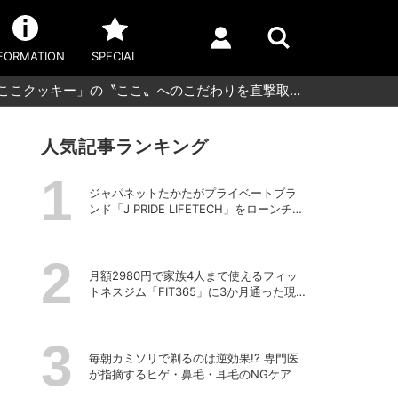
FORMATION
SPECIAL
のここクッキー」の〝ここ〟へのこだわりを直撃取…
人気記事ランキング
ジャパネットたかたがプライベートブラ
ンド「J PRIDE LIFETECH」をローンチ、
第1弾は水道・電源不要の充電式高圧洗浄
機
月額2980円で家族4人まで使えるフィッ
トネスジム「FIT365」に3か月通った現在
のリアルな感想
毎朝カミソリで剃るのは逆効果!? 専門医
が指摘するヒゲ・鼻毛・耳毛のNGケア