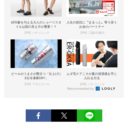
好印象を与える大人のショーツスタ
人生の節目に〝まるっと〟寄り添う
イルは肌の見え方が重要！？
お金のパートナー
【PR】パナソニック
【PR】三菱UFJ銀行
ビールのうまさが際立つ「仕上げに
ムダ毛ケアこそが夏の清潔感を手に
3分冷凍庫DRY」
入れる方法
【PR】アサヒビール
【PR】パナソニック
Recommended by