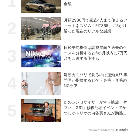
全貌
月額2980円で家族4人まで使えるフ
ィットネスジム「FIT365」に3か月
通った現在のリアルな感想
日経平均株価は調整局面？過去のケ
ースを分析すると6か月以内に7万円
台を回復する予測も
毎朝カミソリで剃るのは逆効果!? 専
門医が指摘するヒゲ・鼻毛・耳毛の
NGケア
幻のシンセサイザーが堂々凱旋！ヤ
マハ「GS1」修復記念イベントでか
つしかトリオの向谷実さんが胸熱ト
ーク
Recommended by