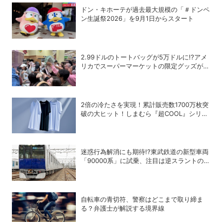
ドン・キホーテが過去最大規模の「＃ドンペ
ン生誕祭2026」を9月1日からスタート
2.99ドルのトートバッグが5万ドルに!?アメ
リカでスーパーマーケットの限定グッズが争
奪戦に
2倍の冷たさを実現！累計販売数1700万枚突
破の大ヒット！しまむら『超COOL』シリー
ズの進化がスゴい！【PR】
迷惑行為解消にも期待!?東武鉄道の新型車両
「90000系」に試乗、注目は逆スラントの
デザイン！
自転車の青切符、警察はどこまで取り締ま
る？弁護士が解説する境界線