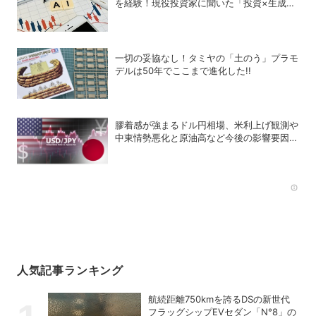
を経験！現役投資家に聞いた「投資×生成
AI」の正解と不正解
一切の妥協なし！タミヤの「土のう」プラモ
デルは50年でここまで進化した!!
膠着感が強まるドル円相場、米利上げ観測や
中東情勢悪化と原油高など今後の影響要因
は？
Rec
人気記事ランキング
航続距離750kmを誇るDSの新世代
フラッグシップEVセダン「N°8」の