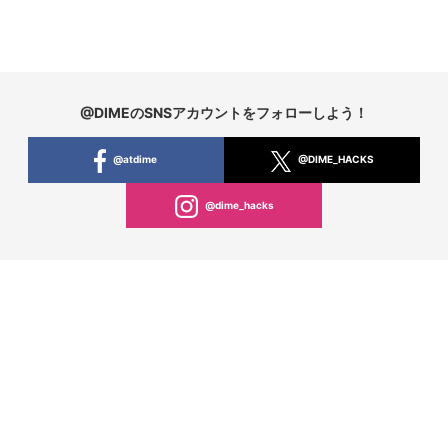
@DIMEのSNSアカウントをフォローしよう！
@atdime
@DIME_HACKS
@dime_hacks