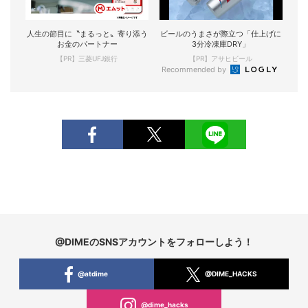
人生の節目に〝まるっと〟寄り添う
ビールのうまさが際立つ「仕上げに
お金のパートナー
3分冷凍庫DRY」
【PR】三菱UFJ銀行
【PR】アサヒビール
Recommended by
@DIMEのSNSアカウントをフォローしよう！
@atdime
@DIME_HACKS
@dime_hacks