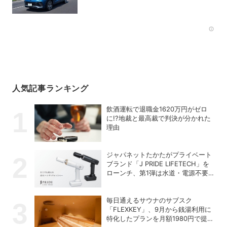
R-Line」の買い得度をチェック
Rec
人気記事ランキング
飲酒運転で退職金1620万円がゼロ
に!?地裁と最高裁で判決が分かれた
理由
ジャパネットたかたがプライベート
ブランド「J PRIDE LIFETECH」を
ローンチ、第1弾は水道・電源不要
の充電式高圧洗浄機
毎日通えるサウナのサブスク
「FLEXKEY」、9月から銭湯利用に
特化したプランを月額1980円で提供