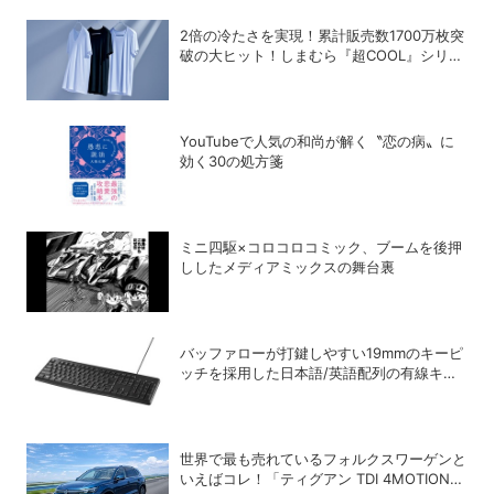
2倍の冷たさを実現！累計販売数1700万枚突
破の大ヒット！しまむら『超COOL』シリー
ズの進化がスゴい！【PR】
YouTubeで人気の和尚が解く〝恋の病〟に
効く30の処方箋
ミニ四駆×コロコロコミック、ブームを後押
ししたメディアミックスの舞台裏
バッファローが打鍵しやすい19mmのキーピ
ッチを採用した日本語/英語配列の有線キー
ボードを発売
世界で最も売れているフォルクスワーゲンと
いえばコレ！「ティグアン TDI 4MOTION