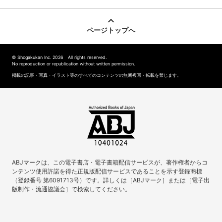
ページトップへ
© Shogakukan Inc. 2026 All rights reserved.
No reproduction or republication without written permission.
掲載の記事・写真・イラスト等のすべてのコンテンツの無断複写・転載を禁じます。
ABJマークは、この電子書店・電子書籍配信サービスが、著作権者からコ
ンテンツ使用許諾を得た正規版配信サービスであることを示す登録商標
（登録番号 第6091713号）です。詳しくは［ABJマーク］または［電子出
版制作・流通協議会］で検索してください。