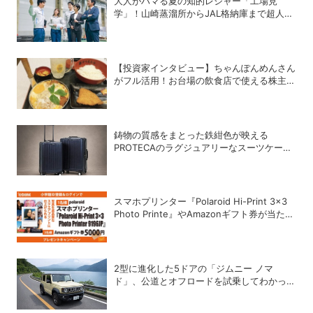
大人がハマる夏の知的レジャー「工場見
学」！山崎蒸溜所からJAL格納庫まで超人気
施設の〝予約の取り方〟ガイド
【投資家インタビュー】ちゃんぽんめんさん
がフル活用！お台場の飲食店で使える株主優
待銘柄まとめ
鋳物の質感をまとった鉄紺色が映える
PROTECAのラグジュアリーなスーツケース
「INRYU LTD2」
スマホプリンター『Polaroid Hi-Print 3×3
Photo Printe』やAmazonギフト券が当た
る！プレゼントキャンペーンがスタート【8
月26日締切】
2型に進化した5ドアの「ジムニー ノマ
ド」、公道とオフロードを試乗してわかった
アップデートの全貌