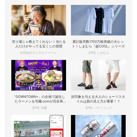
売り場じゃ教えてくれない！当たる
累計販売数1700万枚突破の大ヒッ
人だけがやってる宝くじの習慣
ト！しまむら『超COOL』シリーズ
合同会社デジタルファーム
【PR】しまむら
「DOWNTOWN+」の企画で誕生し
好印象を与える大人のショーツスタ
たラーメンを宅麺.comが完全再
イルは肌の見え方が重要！？
現！
【PR】宅麺
【PR】パナソニック