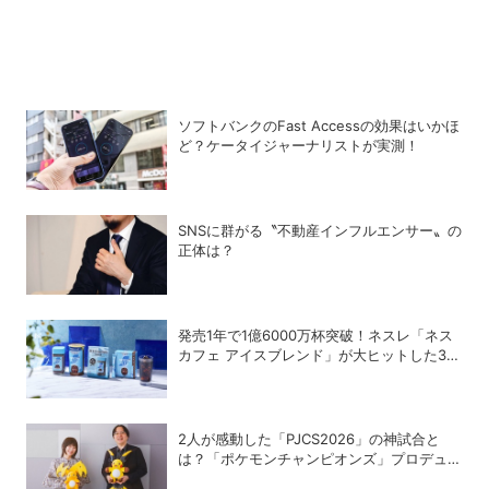
ソフトバンクのFast Accessの効果はいかほ
ど？ケータイジャーナリストが実測！
SNSに群がる〝不動産インフルエンサー〟の
正体は？
発売1年で1億6000万杯突破！ネスレ「ネス
カフェ アイスブレンド」が大ヒットした3つ
の理由
2人が感動した「PJCS2026」の神試合と
は？「ポケモンチャンピオンズ」プロデュー
サー・星野正昭と女流棋士・香川愛生の特別