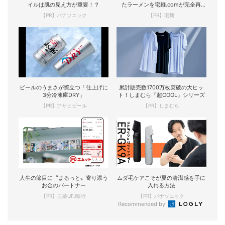
イルは肌の見え方が重要！？
たラーメンを宅麺.comが完全再
現！
【PR】パナソニック
【PR】宅麺
ビールのうまさが際立つ「仕上げに
累計販売数1700万枚突破の大ヒッ
3分冷凍庫DRY」
ト！しまむら『超COOL』シリーズ
【PR】アサヒビール
【PR】しまむら
人生の節目に〝まるっと〟寄り添う
ムダ毛ケアこそが夏の清潔感を手に
お金のパートナー
入れる方法
【PR】三菱UFJ銀行
【PR】パナソニック
Recommended by