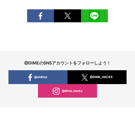
@DIMEのSNSアカウントをフォローしよう！
@atdime
@DIME_HACKS
@dime_hacks