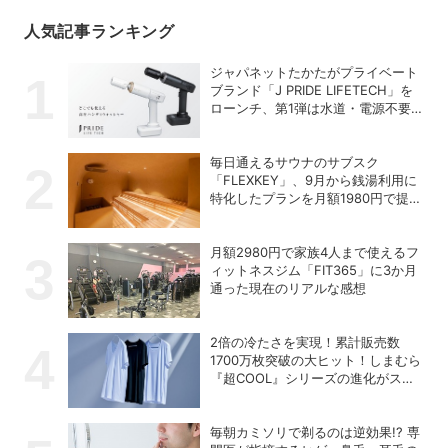
人気記事ランキング
ジャパネットたかたがプライベート
ブランド「J PRIDE LIFETECH」を
ローンチ、第1弾は水道・電源不要
の充電式高圧洗浄機
毎日通えるサウナのサブスク
「FLEXKEY」、9月から銭湯利用に
特化したプランを月額1980円で提供
開始
月額2980円で家族4人まで使えるフ
ィットネスジム「FIT365」に3か月
通った現在のリアルな感想
2倍の冷たさを実現！累計販売数
1700万枚突破の大ヒット！しまむら
『超COOL』シリーズの進化がスゴ
い！【PR】
毎朝カミソリで剃るのは逆効果!? 専