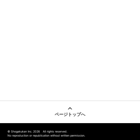
ページトップへ
© Shogakukan Inc. 2026 All rights reserved.
No reproduction or republication without written permission.