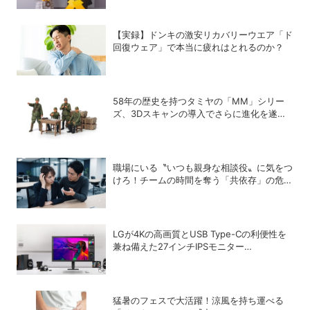
対談が実現！
【実録】ドンキの激安リカバリーウエア「ド
回復ウェア」で本当に疲れはとれるのか？
58年の歴史を持つタミヤの「MM」シリー
ズ、3Dスキャンの導入でさらに進化を遂げ
ていた！
職場にいる〝いつも親身な相談役〟に気をつ
けろ！チームの時間を奪う「共依存」の危険
な罠
LGが4Kの高画質とUSB Type-Cの利便性を
兼ね備えた27インチIPSモニター
「27U730B-BAJP」を発売
猛暑のフェスで大活躍！涼風を持ち運べる