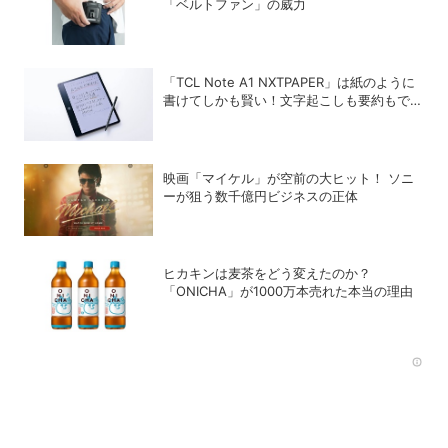
「ベルトファン」の威力
「TCL Note A1 NXTPAPER」は紙のように
書けてしかも賢い！文字起こしも要約もでき
るAIタブレットを試してみた
映画「マイケル」が空前の大ヒット！ ソニ
ーが狙う数千億円ビジネスの正体
ヒカキンは麦茶をどう変えたのか？
「ONICHA」が1000万本売れた本当の理由
Rec