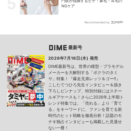
門医が指摘するヒゲ・鼻毛・耳毛の
NGケア
Recommended by
最新号
2026年7月16日(木) 発売
DIME最新号は、世界の模型・プラモデル
メーカーを大解剖する「ボクラのタミ
ヤ」特集！『爆走兄弟レッツ＆ゴー!!』
こしたてつひろ先生インタビュー＆描き
下ろしピンナップ、特別付録にはスチー
ルギアケースも！さらに2026年上半期ト
レンド特集では、「売れる」より「育て
る」をキーワードに、ファンを育てる新
時代のヒット戦略を徹底分析！話題のモ
ナキ独占インタビューも掲載した見逃せ
ない一冊！