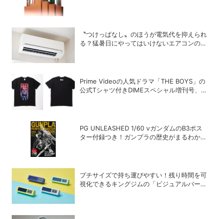
タブルオーディオプレーヤー「ECHO
NANO」
〝つけっぱなし〟のほうが電気代を抑えられ
る？猛暑日にやってはいけないエアコンの使
い方
Prime Videoの人気ドラマ「THE BOYS」の
公式Tシャツ付きDIMEスペシャル増刊号、
絶賛発売中！
PG UNLEASHED 1/60 νガンダムのB3ポス
ター付録つき！ガンプラの歴史がまるわかり
の「GUNPLA PERFECT MASTER BOOK」
プチサイズで持ち運びやすい！残り時間を可
視化できるキングジムの「ビジュアルバータ
イマー」