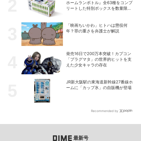
ホームランボトル』全63種をコンプ
リートした特別ボックスを数量限定
で販売
「映画ちいかわ」ヒトハは懲役何
年？罪の重さを弁護士が解説
発売16日で200万本突破！カプコン
「プラグマタ」の世界的ヒットを支
えた少女キャラの存在
JR新大阪駅の東海道新幹線27番線ホ
ームに「カップ氷」の自販機が登場
Recommended by
最新号