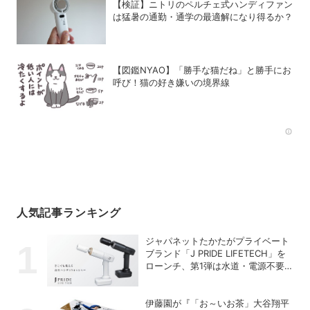
【検証】ニトリのペルチェ式ハンディファン
は猛暑の通勤・通学の最適解になり得るか？
【図鑑NYAO】「勝手な猫だね」と勝手にお
呼び！猫の好き嫌いの境界線
Rec
人気記事ランキング
ジャパネットたかたがプライベート
ブランド「J PRIDE LIFETECH」を
ローンチ、第1弾は水道・電源不要
の充電式高圧洗浄機
伊藤園が『「お～いお茶」大谷翔平