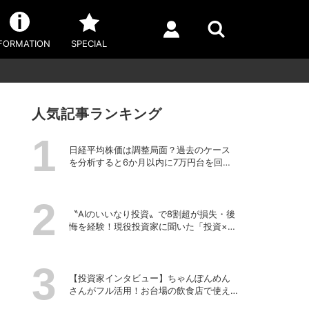
FORMATION
SPECIAL
人気記事ランキング
日経平均株価は調整局面？過去のケース
を分析すると6か月以内に7万円台を回復
する予測も
〝AIのいいなり投資〟で8割超が損失・後
悔を経験！現役投資家に聞いた「投資×生
成AI」の正解と不正解
【投資家インタビュー】ちゃんぽんめん
さんがフル活用！お台場の飲食店で使え
る株主優待銘柄まとめ