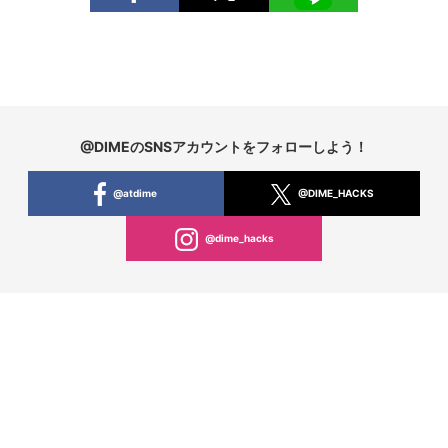
@DIMEのSNSアカウントをフォローしよう！
@atdime
@DIME_HACKS
@dime_hacks