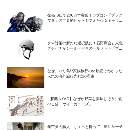
発売16日で200万本突破！カプコン「プラグ
マタ」の世界的ヒットを支えた少女キャラの
存在
クマ対策の新たな選択肢に！石野商会と東北
タチバナがシールド付きのヘルメット「プロ
テクト・ライト」を開発
なぜ、バリ島!?家族旅行の体験記でわかった
人気の海外旅行先1位の理由
【図鑑NYAO】なぜか野菜を美味しそうに食
べる猫「ヴィーガニーズ」
航空券の購入、ちょっと待って！燃油サーチ