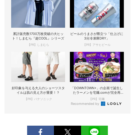
累計販売数1700万枚突破の大ヒッ
ビールのうまさが際立つ「仕上げに
ト！しまむら『超COOL』シリーズ
3分冷凍庫DRY」
【PR】しまむら
【PR】アサヒビール
好印象を与える大人のショーツスタ
「DOWNTOWN+」の企画で誕生し
イルは肌の見え方が重要！？
たラーメンを宅麺.comが完全再
現！
【PR】パナソニック
【PR】宅麺
Recommended by