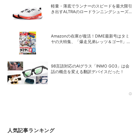
軽量・薄底でランナーのスピードを最大限引
き出すALTRAのロードランニングシューズ
「VANISH PULSE」
Amazonの在庫が復活！DIME最新号はタミ
ヤの大特集、「爆走兄弟レッツ＆ゴー!!」の
スペシャルな付録つき！
98言語対応のAIグラス「INMO GO3」は会
話の概念を変える翻訳デバイスだった！
Rec
人気記事ランキング