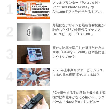
スマホプリンター『Polaroid Hi-
Print 3×3 Photo Printe』や
Amazonギフト券が当たる！プレゼ
ントキャンペーンがスタート【8月
26日締切】
彫刻的なデザインと最新音響技術が
融合したKEFの次世代ワイヤレス
HiFiスピーカー「LS LUXE」
新たな比率を採用した折りたたみス
マホ「Galaxy Z Fold8」は本当に使
いやすいのか？
2026年上半期リファービッシュス
マホの日本市場1位のスマホは？
PCを操作する手の移動を最小化！究
極の効率化をかなえる極小トラック
ボール「Nape Pro」をレビュー