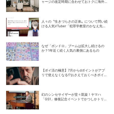
ャージの改定時期に合わせておトクに海外航
空券を買う方法
人々の〝生きづらさの正体〟について問い続
ける人気VTuber「犯罪学教室のかなえ先
生」の正体
なぜ「ボンドロ」ブームは拡大し続けるの
か？1年近く続く人気の裏側にあるもの
【ポイ活の極意】7月からdポイントがアプ
リで使えなくなる!?おさえておくべきポイン
トと注意点
幻のシンセサイザーが堂々凱旋！ヤマハ
「GS1」修復記念イベントでかつしかトリオ
の向谷実さんが胸熱トーク