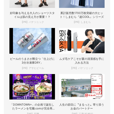
好印象を与える大人のショーツスタ
累計販売数1700万枚突破の大ヒッ
イルは肌の見え方が重要！？
ト！しまむら『超COOL』シリーズ
【PR】パナソニック
【PR】しまむら
ビールのうまさが際立つ「仕上げに
ムダ毛ケアこそが夏の清潔感を手に
3分冷凍庫DRY」
入れる方法
【PR】アサヒビール
【PR】パナソニック
「DOWNTOWN+」の企画で誕生し
人生の節目に〝まるっと〟寄り添う
たラーメンを宅麺.comが完全再
お金のパートナー
現！
【PR】宅麺
【PR】三菱UFJ銀行