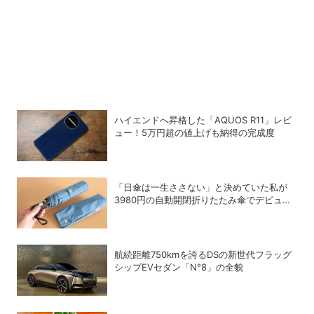
ハイエンドへ昇格した「AQUOS R11」レビ
ュー！5万円超の値上げも納得の完成度
「日傘は一生ささない」と決めていた私が
3980円の自動開閉折りたたみ傘でデビュー
を決めた理由
航続距離750kmを誇るDSの新世代フラッグ
シップEVセダン「N°8」の全貌