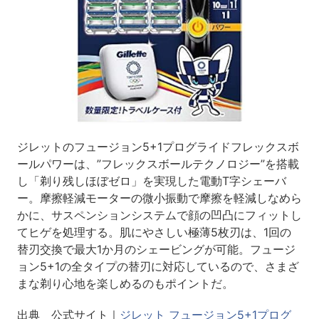
ジレットのフュージョン5+1プログライドフレックスボ
ールパワーは、”フレックスボールテクノロジー”を搭載
し「剃り残しほぼゼロ」を実現した電動T字シェーバ
ー。摩擦軽減モーターの微小振動で摩擦を軽減しなめら
かに、サスペンションシステムで顔の凹凸にフィットし
てヒゲを処理する。肌にやさしい極薄5枚刃は、1回の
替刃交換で最大1か月のシェービングが可能。フュージ
ョン5+1の全タイプの替刃に対応しているので、さまざ
まな剃り心地を楽しめるのもポイントだ。
出典 公式サイト｜
ジレット フュージョン5+1プログ