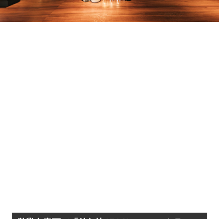
Loaded
:
5.91%
/
Unmute