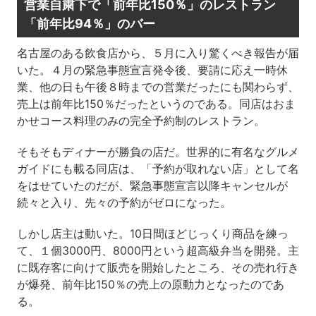
営業自粛下で「前年比150％」のレストラン
「前年比94％」のバー
名古屋のある飲食店から、５月に入り驚くべき報告が届
いた。４月の緊急事態宣言発令後、要請に応え一時休
業、他の日も午後８時までの営業だったにも関わらず、
売上は前年比150％だったというのである。同店はおま
かせコース料理のみの完全予約制のレストラン。
そもそもディナーが勝負の店だ。世界的に有名なグルメ
ガイドにも載る同店は、「予約が取れない店」として名
をはせていたのだが、緊急事態宣言以降キャンセルが
続々と入り、先々の予約がゼロになった。
しかし店主は動いた。10日間ほどじっくり商品を練っ
て、１個3000円、8000円という超高級弁当を開発。主
に既存客に向けて販売を開始したところ、その売れ行き
が爆発、前年比150％の売上の原動力となったのであ
る。