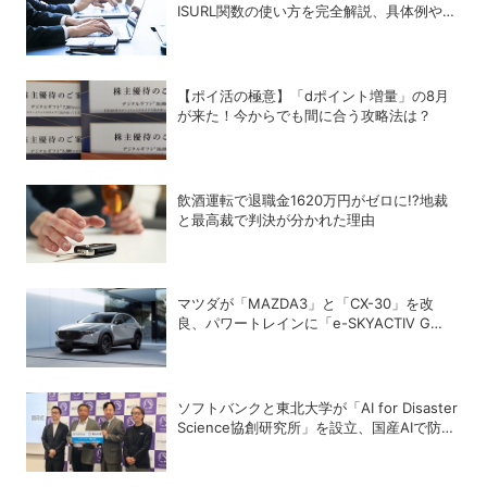
ISURL関数の使い方を完全解説、具体例やエ
ラー対処法も！
【ポイ活の極意】「dポイント増量」の8月
が来た！今からでも間に合う攻略法は？
飲酒運転で退職金1620万円がゼロに!?地裁
と最高裁で判決が分かれた理由
マツダが「MAZDA3」と「CX-30」を改
良、パワートレインに「e-SKYACTIV G
2.5」を追加
ソフトバンクと東北大学が「AI for Disaster
Science協創研究所」を設立、国産AIで防災
システムをプラットフォームの構築を目指す