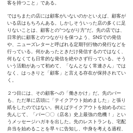
客を持つこと」である。
ではちまたの店には顧客がいないのかといえば、顧客が
いる店はもちろんある。しかしそういった店の多くに足
りないことは、顧客との“つながり方”だ。先の店では、
日常的に顧客とのつながりを保つよう、SNSでの発信
や、ニューズレターと呼ばれる定期刊行物の発行などを
行っている。何かあったときだけ発信するのではなく、
何もなくても日常的な発信を絶やさず行っている。そう
いう活動があって初めて、「なんとなく常連さん」では
なく、はっきりと「顧客」と言える存在が保持されてい
く。
２つ目には、その顧客への「働きかけ」だ。先のバー
も、ただ単に店頭に「テイクアウト始めました」と張り
紙をしたのではない。例えばテイクアウトを始めるのに
先んじて、「バー〇〇（店名）史上最強の危機！」とい
うメッセージハガキを出した。先のレストランも、宅配
弁当を始めることを早々に告知し、中身を考える過程、