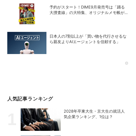
予約がスタート！DIME9月発売号は「踊る
大捜査線」の大特集、オリジナルメモ帳が特
別付録に!!
日本人の7割以上が「買い物を代行させるな
ら親友よりAIエージェントを信頼する」
Rec
人気記事ランキング
2028年卒東大生・京大生の就活人
気企業ランキング、1位は？