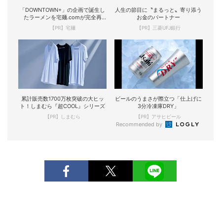
「DOWNTOWN+」の企画で誕生し
人生の節目に〝まるっと〟寄り添う
たラーメンを宅麺.comが完全再
お金のパートナー
現！
【PR】宅麺
【PR】三菱UFJ銀行
累計販売数1700万枚突破の大ヒッ
ビールのうまさが際立つ「仕上げに
ト！しまむら『超COOL』シリーズ
3分冷凍庫DRY」
【PR】しまむら
【PR】アサヒビール
Recommended by