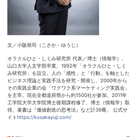
文／小阪裕司（こさか・ゆうじ）
オラクルひと・しくみ研究所 代表／博士（情報学）。
山口大学人文学部卒業。1992年「オラクルひと・しく
み研究所」を設立。人の「感性」と「行動」を軸とした
ビジネス理論と実践手法を研究・開発し、2000年から
その実践企業の会「ワクワク系マーケティング実践会」
を主宰。現在全都道府県から約1500社が参加。2011年
工学院大学大学院博士後期課程修了、博士（情報学）取
得。著書は『価値創造の思考法』など計39冊。 公式サ
イト
https://kosakayuji.com/