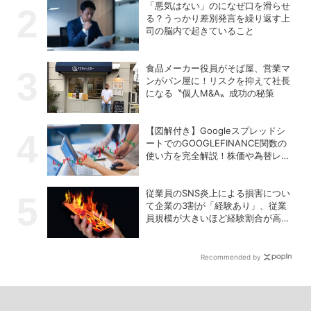
「悪気はない」のになぜ口を滑らせ
る？うっかり差別発言を繰り返す上
司の脳内で起きていること
食品メーカー役員がそば屋、営業マ
ンがパン屋に！リスクを抑えて社長
になる〝個人M&A〟成功の秘策
【図解付き】Googleスプレッドシ
ートでのGOOGLEFINANCE関数の
使い方を完全解説！株価や為替レー
トを自動取得する方法
従業員のSNS炎上による損害につい
て企業の3割が「経験あり」、従業
員規模が大きいほど経験割合が高い
傾向
Recommended by