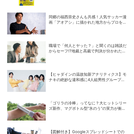
同郷の福西崇史さんも共感！人気サッカー漫
画「アオアシ」に描かれた地方からプロを目
指す少年たちのリアル
職場で「何人とヤッた？」と聞くのは雑談だ
からセーフ!?地裁と高裁で判決が分かれたセ
クハラ裁判劇
【ヒャダインの温故知新アナリティクス】モ
ナキの絶妙な違和感に4人組男性グループの
歴史を振り返る
「ゴリラの冷棒」ってなに？大ヒットシリー
ズ新作、マグボトル型“氷のう”の実力が衝撃
的だった
【図解付き】Googleスプレッドシートでの