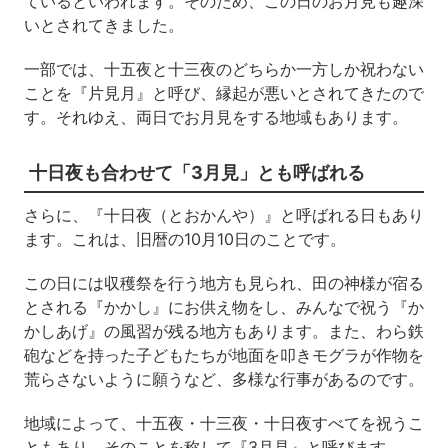
ているといわれます。そのため、この日のお月見も趣深
いとされてきました。
一部では、十五夜と十三夜のどちらか一方しか祝わない
ことを『片見月』と呼び、縁起が悪いとされてきたので
す。
それゆえ、両日でお月見をする地域もあります。
十日夜も合わせて「3月見」とも呼ばれる
さらに、『十日夜（とおかんや）』と呼ばれる日もあり
ます。これは、旧暦の10月10日のことです。
この日には収穫祭を行う地方も見られ、田の神様が宿る
とされる『かかし』にお供え物をし、みんなで祝う『か
かしあげ』の風習が残る地方もあります。
また、
わら鉄
砲などを持った
子どもたちが地面を叩きモグラが作物を
荒らさないように願うなど、多様な行事があるのです。
地域によって、十五夜・十三夜・十日夜すべてを祝うこ
ともあり、そのことを称して『3月見』と呼びます。