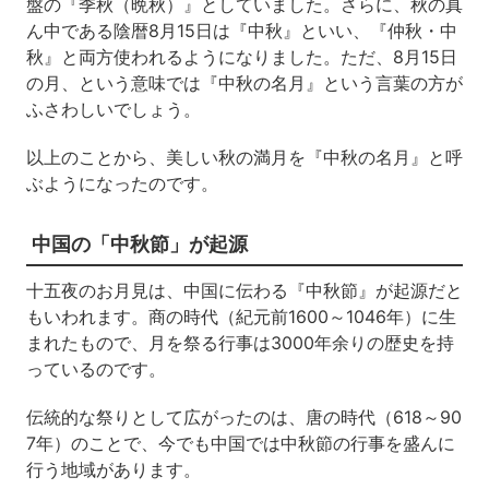
盤の『季秋（晩秋）』としていました。さらに、秋の真
ん中である陰暦8月15日は『中秋』といい、『仲秋・中
秋』と両方使われるようになりました。ただ、8月15日
の月、という意味では『中秋の名月』という言葉の方が
ふさわしいでしょう。
以上のことから、美しい秋の満月を『中秋の名月』と呼
ぶようになったのです。
中国の「中秋節」が起源
十五夜のお月見は、中国に伝わる『中秋節』が起源だと
もいわれます。商の時代（紀元前1600～1046年）に生
まれたもので、月を祭る行事は3000年余りの歴史を持
っているのです。
伝統的な祭りとして広がったのは、唐の時代（618～90
7年）のことで、今でも中国では中秋節の行事を盛んに
行う地域があります。