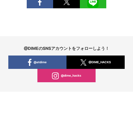
@DIMEのSNSアカウントをフォローしよう！
@atdime
@DIME_HACKS
@dime_hacks