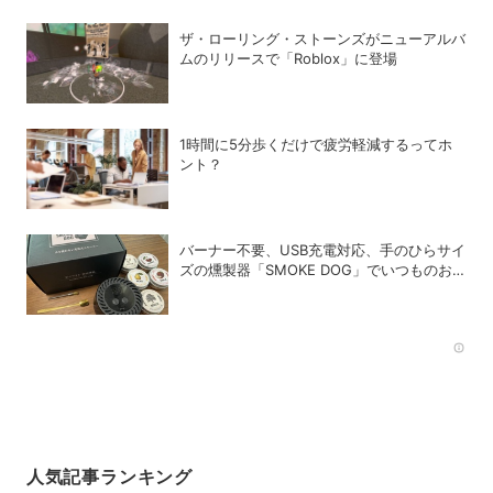
ザ・ローリング・ストーンズがニューアルバ
ムのリリースで「Roblox」に登場
1時間に5分歩くだけで疲労軽減するってホ
ント？
バーナー不要、USB充電対応、手のひらサイ
ズの燻製器「SMOKE DOG」でいつものお
つまみが劇的に美味しくなった！
Rec
人気記事ランキング