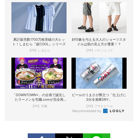
累計販売数1700万枚突破の大ヒッ
好印象を与える大人のショーツスタ
ト！しまむら『超COOL』シリーズ
イルは肌の見え方が重要！？
【PR】しまむら
【PR】パナソニック
「DOWNTOWN+」の企画で誕生し
ビールのうまさが際立つ「仕上げに
たラーメンを宅麺.comが完全再
3分冷凍庫DRY」
現！
【PR】宅麺
【PR】アサヒビール
Recommended by