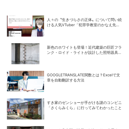
人々の〝生きづらさの正体〟について問い続
ける人気VTuber「犯罪学教室のかなえ先
生」の正体
新色のホワイトも登場！近代建築の巨匠フラ
ンク・ロイド・ライトが設計した照明器具の
復刻シリーズ「TALIESIN」
GOOGLETRANSLATE関数とは？Excelで文
章を自動翻訳する方法
すき家のゼンショーが手がける謎のコンビニ
「さくらみくら」に行ってみてわかったこと