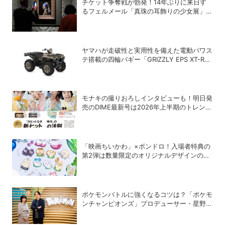
チケット争奪戦が勃発！14年ぶりに来日す
るフェルメール「真珠の耳飾りの少女展」の
魔力
ヤマハが走破性と実用性を備えた電動パワス
テ搭載の四輪バギー「GRIZZLY EPS XT-R」
を発売
モナキの撮りおろしインタビューも！明日発
売のDIME最新号は2026年上半期のトレンド
＆ヒット商品を大特集
「映画ちいかわ」×ボンドロ！入場者特典の
第2弾は数量限定のオリジナルデザインのボ
ンドロに
ポケモンバトルに強くなるコツは？「ポケモ
ンチャンピオンズ」プロデューサー・星野正
昭と女流棋士・香川愛生の特別対談が実現！