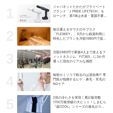
ジャパネットたかたがプライベート
ブランド「J PRIDE LIFETECH」を
ローンチ、第1弾は水道・電源不要
の充電式高圧洗浄機
毎日通えるサウナのサブスク
「FLEXKEY」、9月から銭湯利用に
特化したプランを月額1980円で提供
開始
月額2980円で家族4人まで使えるフ
ィットネスジム「FIT365」に3か月
通った現在のリアルな感想
毎朝カミソリで剃るのは逆効果!? 専
門医が指摘するヒゲ・鼻毛・耳毛の
NGケア
2倍の冷たさを実現！累計販売数
1700万枚突破の大ヒット！しまむら
『超COOL』シリーズの進化がスゴ
い！【PR】